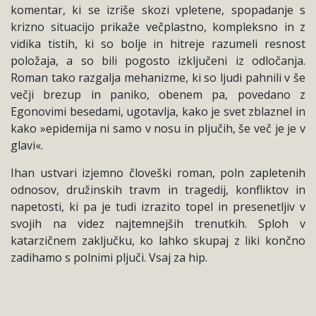
komentar, ki se izriše skozi vpletene, spopadanje s
krizno situacijo prikaže večplastno, kompleksno in z
vidika tistih, ki so bolje in hitreje razumeli resnost
položaja, a so bili pogosto izključeni iz odločanja.
Roman tako razgalja mehanizme, ki so ljudi pahnili v še
večji brezup in paniko, obenem pa, povedano z
Egonovimi besedami, ugotavlja, kako je svet zblaznel in
kako »epidemija ni samo v nosu in pljučih, še več je je v
glavi«.
Ihan ustvari izjemno človeški roman, poln zapletenih
odnosov, družinskih travm in tragedij, konfliktov in
napetosti, ki pa je tudi izrazito topel in presenetljiv v
svojih na videz najtemnejših trenutkih. Sploh v
katarzičnem zaključku, ko lahko skupaj z liki končno
zadihamo s polnimi pljuči. Vsaj za hip.