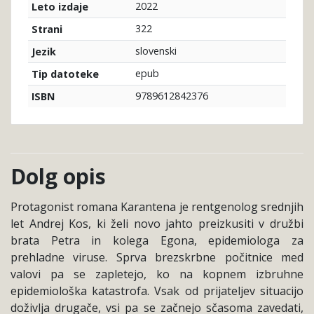
2022
Leto izdaje
322
Strani
slovenski
Jezik
epub
Tip datoteke
9789612842376
ISBN
Dolg opis
Protagonist romana Karantena je rentgenolog srednjih
let Andrej Kos, ki želi novo jahto preizkusiti v družbi
brata Petra in kolega Egona, epidemiologa za
prehladne viruse. Sprva brezskrbne počitnice med
valovi pa se zapletejo, ko na kopnem izbruhne
epidemiološka katastrofa. Vsak od prijateljev situacijo
doživlja drugače, vsi pa se začnejo sčasoma zavedati,