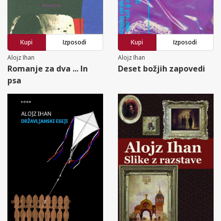
Kupi
Izposodi
Kupi
Izposodi
Alojz Ihan
Alojz Ihan
Romanje za dva ... In
Deset božjih zapovedi
psa