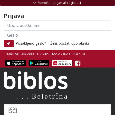
Skoči na vsebino
Pomoč pri prijavi ali registraciji
Prijava
Uporabniško
ime
Geslo
|
Pozabljeno geslo?
Želiš postati uporabnik?
KNJIŽNICE
ZALOŽBE
BRALNIKI
KAKO DELUJE
PIŠI NAM
Facebook
Biblos