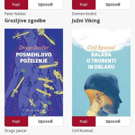
Kupi
Izposodi
Kupi
Izposodi
Peter Nádas
Domen Kodrič
Grozljive zgodbe
Južni Viking
Kupi
Izposodi
Kupi
Izposodi
Drago Jančar
Ciril Kosmač