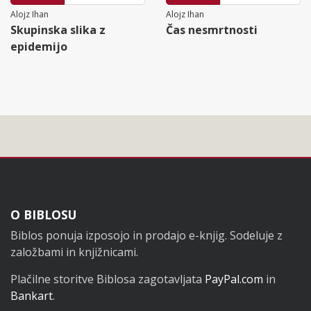
Alojz Ihan
Alojz Ihan
Skupinska slika z
Čas nesmrtnosti
epidemijo
Noga
O BIBLOSU
Biblos ponuja izposojo in prodajo e-knjig. Sodeluje z
založbami in knjižnicami.
Plačilne storitve Biblosa zagotavljata
PayPal.com
in
Bankart
.