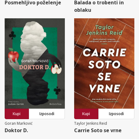
Posmehljivo poželenje
Balada o trobenti in
oblaku
Kupi
Izposodi
Kupi
Izposodi
Goran Marković
Taylor Jenkins Reid
Doktor D.
Carrie Soto se vrne