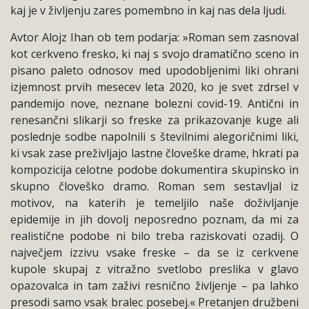
kaj je v življenju zares pomembno in kaj nas dela ljudi.
Avtor Alojz Ihan ob tem podarja: »Roman sem zasnoval
kot cerkveno fresko, ki naj s svojo dramatično sceno in
pisano paleto odnosov med upodobljenimi liki ohrani
izjemnost prvih mesecev leta 2020, ko je svet zdrsel v
pandemijo nove, neznane bolezni covid-19. Antični in
renesančni slikarji so freske za prikazovanje kuge ali
poslednje sodbe napolnili s številnimi alegoričnimi liki,
ki vsak zase preživljajo lastne človeške drame, hkrati pa
kompozicija celotne podobe dokumentira skupinsko in
skupno človeško dramo. Roman sem sestavljal iz
motivov, na katerih je temeljilo naše doživljanje
epidemije in jih dovolj neposredno poznam, da mi za
realistične podobe ni bilo treba raziskovati ozadij. O
največjem izzivu vsake freske – da se iz cerkvene
kupole skupaj z vitražno svetlobo preslika v glavo
opazovalca in tam zaživi resnično življenje – pa lahko
presodi samo vsak bralec posebej.« Pretanjen družbeni