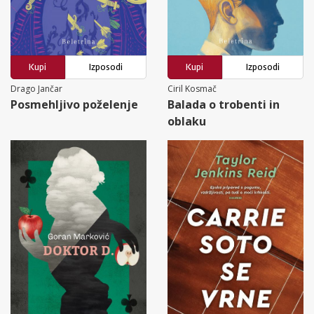
Kupi
Izposodi
Kupi
Izposodi
Drago Jančar
Ciril Kosmač
Posmehljivo poželenje
Balada o trobenti in
oblaku