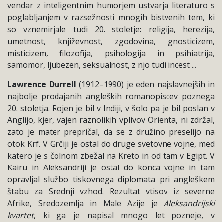
vendar z inteligentnim humorjem ustvarja literaturo s
poglabljanjem v razsežnosti mnogih bistvenih tem, ki
so vznemirjale tudi 20. stoletje: religija, herezija,
umetnost, književnost, zgodovina, gnosticizem,
misticizem, filozofija, psihologija in psihiatrija,
samomor, ljubezen, seksualnost, z njo tudi incest ...
Lawrence Durrell
(1912–1990) je eden najslavnejših in
najbolje prodajanih angleških romanopiscev poznega
20. stoletja. Rojen je bil v Indiji, v šolo pa je bil poslan v
Anglijo, kjer, vajen raznolikih vplivov Orienta, ni zdržal,
zato je mater prepričal, da se z družino preselijo na
otok Krf. V Grčiji je ostal do druge svetovne vojne, med
katero je s čolnom zbežal na Kreto in od tam v Egipt. V
Kairu in Aleksandriji je ostal do konca vojne in tam
opravljal službo tiskovnega diplomata pri angleškem
štabu za Srednji vzhod. Rezultat vtisov iz severne
Afrike, Sredozemlja in Male Azije je
Aleksandrijski
kvartet
, ki ga je napisal mnogo let pozneje, v