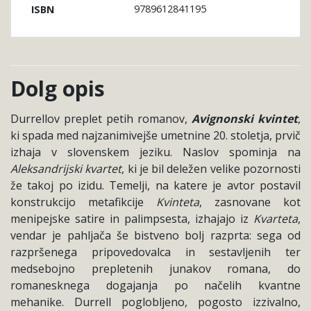
9789612841195
ISBN
Dolg opis
Durrellov preplet petih romanov,
Avignonski kvintet
,
ki spada med najzanimivejše umetnine 20. stoletja, prvič
izhaja v slovenskem jeziku. Naslov spominja na
Aleksandrijski kvartet
, ki je bil deležen velike pozornosti
že takoj po izidu. Temelji, na katere je avtor postavil
konstrukcijo metafikcije
Kvinteta
, zasnovane kot
menipejske satire in palimpsesta, izhajajo iz
Kvarteta
,
vendar je pahljača še bistveno bolj razprta: sega od
razpršenega pripovedovalca in sestavljenih ter
medsebojno prepletenih junakov romana, do
romanesknega dogajanja po načelih kvantne
mehanike. Durrell poglobljeno, pogosto izzivalno,