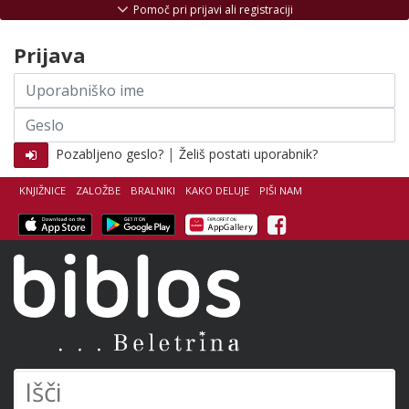
Skoči na vsebino
Pomoč pri prijavi ali registraciji
Prijava
Uporabniško
ime
Geslo
|
Pozabljeno geslo?
Želiš postati uporabnik?
KNJIŽNICE
ZALOŽBE
BRALNIKI
KAKO DELUJE
PIŠI NAM
Facebook
Biblos