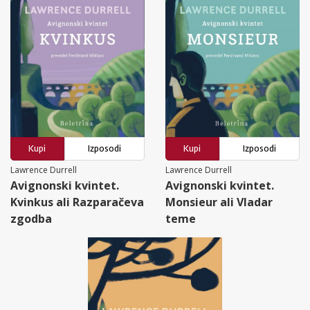
Kupi
Izposodi
Kupi
Izposodi
Lawrence Durrell
Lawrence Durrell
Avignonski kvintet.
Avignonski kvintet.
Kvinkus ali Razparačeva
Monsieur ali Vladar
zgodba
teme