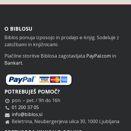
Noga
O BIBLOSU
Biblos ponuja izposojo in prodajo e-knjig. Sodeluje z
založbami in knjižnicami.
Plačilne storitve Biblosa zagotavljata
PayPal.com
in
Bankart
.
POTREBUJEŠ POMOČ?
pon. – pet. / 9h do 16h
01 200 37 05
info@biblos.si
Beletrina, Neubergerjeva ulica 30, 1000 Ljubljana