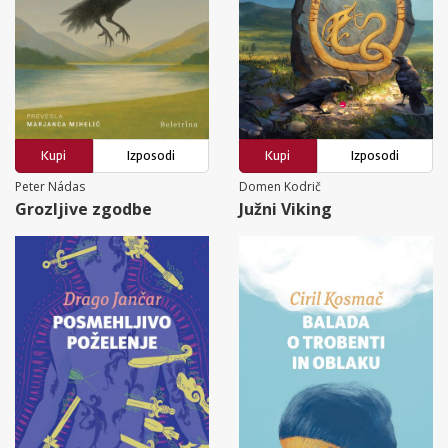
Kupi
Izposodi
Kupi
Izposodi
Peter Nádas
Domen Kodrič
Grozljive zgodbe
Južni Viking