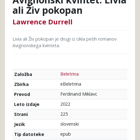
ali Živ pokopan
Lawrence Durrell
Livia ali Živ pokopan je drugi iz cikla petih romanov
Avignonskega kvinteta.
Beletrina
Založba
eBeletrina
Zbirka
Ferdinand Miklavc
Prevod
2022
Leto izdaje
225
Strani
slovenski
Jezik
epub
Tip datoteke