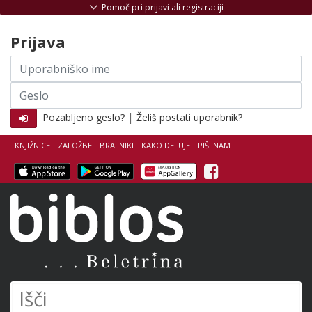
Skoči na vsebino
Pomoč pri prijavi ali registraciji
Prijava
Uporabniško
ime
Geslo
|
Pozabljeno geslo?
Želiš postati uporabnik?
KNJIŽNICE
ZALOŽBE
BRALNIKI
KAKO DELUJE
PIŠI NAM
Facebook
Biblos