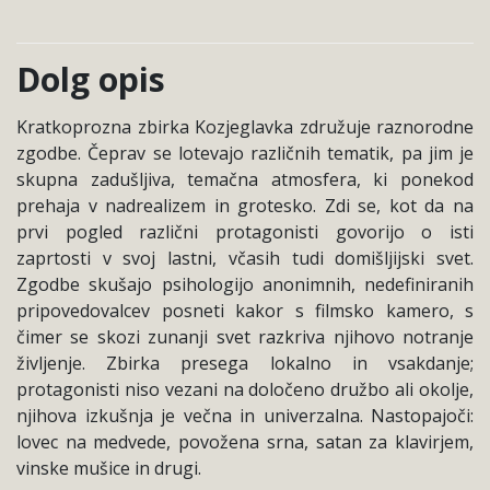
Dolg opis
Kratkoprozna zbirka Kozjeglavka združuje raznorodne
zgodbe. Čeprav se lotevajo različnih tematik, pa jim je
skupna zadušljiva, temačna atmosfera, ki ponekod
prehaja v nadrealizem in grotesko. Zdi se, kot da na
prvi pogled različni protagonisti govorijo o isti
zaprtosti v svoj lastni, včasih tudi domišljijski svet.
Zgodbe skušajo psihologijo anonimnih, nedefiniranih
pripovedovalcev posneti kakor s filmsko kamero, s
čimer se skozi zunanji svet razkriva njihovo notranje
življenje. Zbirka presega lokalno in vsakdanje;
protagonisti niso vezani na določeno družbo ali okolje,
njihova izkušnja je večna in univerzalna. Nastopajoči:
lovec na medvede, povožena srna, satan za klavirjem,
vinske mušice in drugi.