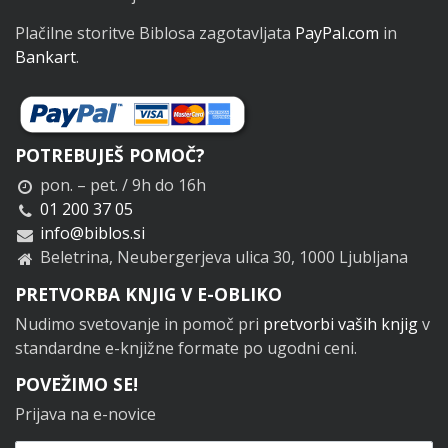
Plačilne storitve Biblosa zagotavljata
PayPal.com
in
Bankart
.
POTREBUJEŠ POMOČ?
pon. – pet. / 9h do 16h
01 200 37 05
info@biblos.si
Beletrina, Neubergerjeva ulica 30, 1000 Ljubljana
PRETVORBA KNJIG V E-OBLIKO
Nudimo svetovanje in pomoč pri
pretvorbi vaših knjig
v
standardne e-knjižne formate po ugodni ceni.
POVEŽIMO SE!
Prijava na e-novice