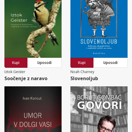
Kupi
Izposodi
Kupi
Izposodi
Iztok Geister
Noah Charney
Soočenje z naravo
Slovenoljub