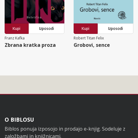
Kupi
Izposodi
Kupi
Izposodi
Franz Kafka
Robert Titan Felix
Zbrana kratka proza
Grobovi, sence
Noga
O BIBLOSU
Biblos ponuja izposojo in prodajo e-knjig. Sodeluje z
založbami in knjižnicami.