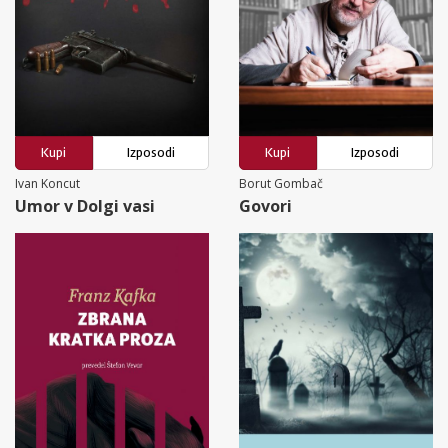
Kupi
Izposodi
Kupi
Izposodi
Ivan Koncut
Borut Gombač
Umor v Dolgi vasi
Govori