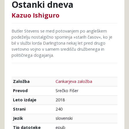
Ostanki dneva
Kazuo Ishiguro
Butler Stevens se med potovanjem po angleškem
podeželju nostalgično spominja »starih časov«, ko je
bil v službi lorda Darlingtona nekaj let pred drugo
svetovno vojno v samem središču družbenega in
političnega dogajanja.
Cankarjeva založba
Založba
Srečko Fišer
Prevod
2018
Leto izdaje
240
Strani
slovenski
Jezik
epub
Tip datoteke