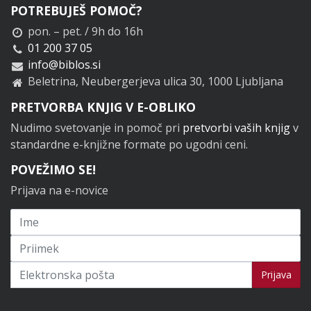
POTREBUJEŠ POMOČ?
pon. – pet. / 9h do 16h
01 200 37 05
info@biblos.si
Beletrina, Neubergerjeva ulica 30, 1000 Ljubljana
PRETVORBA KNJIG V E-OBLIKO
Nudimo svetovanje in pomoč pri
pretvorbi vaših knjig
v
standardne e-knjižne formate po ugodni ceni.
POVEŽIMO SE!
Prijava na e-novice
Prijavi se na novice
Prijava