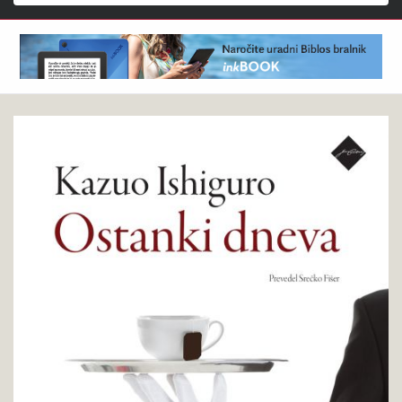
Išči
Kazuo
Pokukaj
Ishiguro
v
:
knjigo
Ostanki
dneva