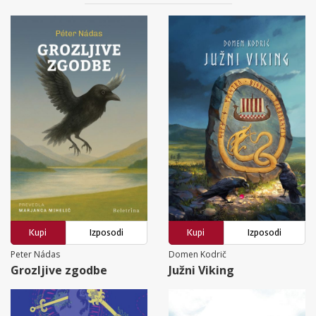
Kupi
Izposodi
Kupi
Izposodi
Peter Nádas
Domen Kodrič
Grozljive zgodbe
Južni Viking