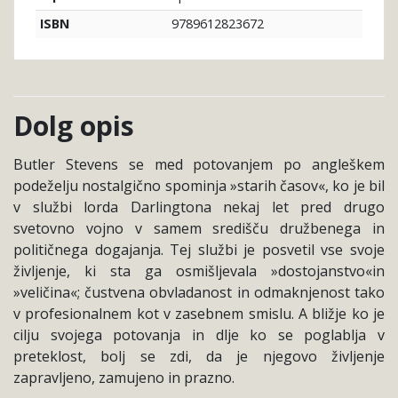
9789612823672
ISBN
Dolg opis
Butler Stevens se med potovanjem po angleškem
podeželju nostalgično spominja »starih časov«, ko je bil
v službi lorda Darlingtona nekaj let pred drugo
svetovno vojno v samem središču družbenega in
političnega dogajanja. Tej službi je posvetil vse svoje
življenje, ki sta ga osmišljevala »dostojanstvo«in
»veličina«; čustvena obvladanost in odmaknjenost tako
v profesionalnem kot v zasebnem smislu. A bližje ko je
cilju svojega potovanja in dlje ko se poglablja v
preteklost, bolj se zdi, da je njegovo življenje
zapravljeno, zamujeno in prazno.