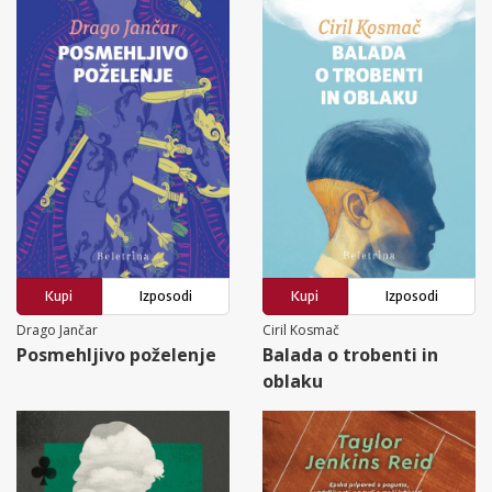
Kupi
Izposodi
Kupi
Izposodi
Drago Jančar
Ciril Kosmač
Posmehljivo poželenje
Balada o trobenti in
oblaku