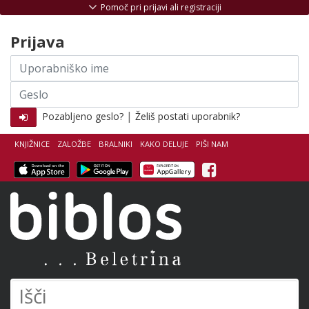
Skoči na vsebino
Pomoč pri prijavi ali registraciji
Prijava
Uporabniško
ime
Geslo
|
Pozabljeno geslo?
Želiš postati uporabnik?
KNJIŽNICE
ZALOŽBE
BRALNIKI
KAKO DELUJE
PIŠI NAM
Facebook
Biblos