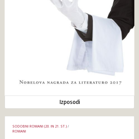
Izposodi
Podrobnosti
SODOBNI ROMANI (20. IN 21. ST.)
/
knjige
ROMANI