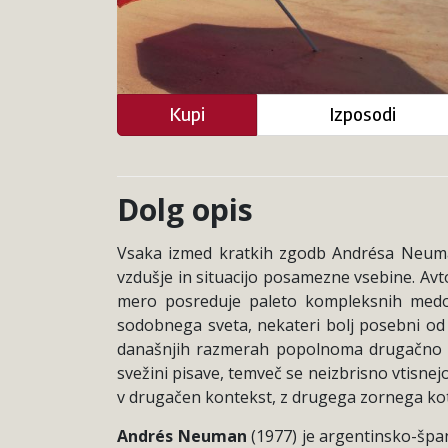
Kupi
Izposodi
Dolg opis
Vsaka izmed kratkih zgodb Andrésa Neumana
vzdušje in situacijo posamezne vsebine. Avt
mero posreduje paleto kompleksnih medose
sodobnega sveta, nekateri bolj posebni od d
današnjih razmerah popolnoma drugačno vr
svežini pisave, temveč se neizbrisno vtisnej
v drugačen kontekst, z drugega zornega kot
Andrés Neuman
(1977) je argentinsko-špan