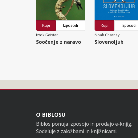
Kupi
Izposodi
Kupi
Izposodi
Iztok Geister
Noah Charney
Soočenje z naravo
Slovenoljub
Noga
O BIBLOSU
Biblos ponuja izposojo in prodajo e-knjig.
Sodeluje z založbami in knjižnicami.