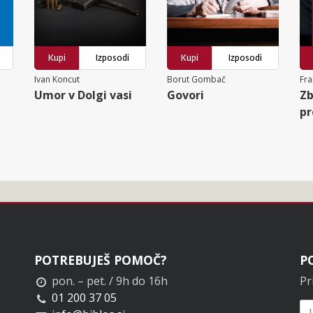
Kupi
Izposodi
Kupi
Izposodi
Ivan Koncut
Borut Gombač
Fra
Umor v Dolgi vasi
Govori
Zb
pr
POTREBUJEŠ POMOČ?
P
pon. – pet. / 9h do 16h
Pr
01 200 37 05