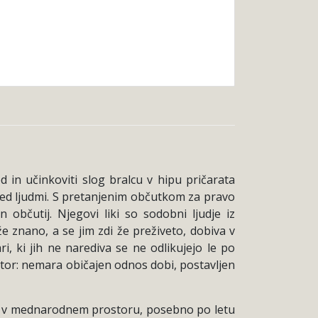
in učinkoviti slog bralcu v hipu pričarata
 med ljudmi. S pretanjenim občutkom za pravo
bčutij. Njegovi liki so sodobni ljudje iz
e znano, a se jim zdi že preživeto, dobiva v
ki jih ne narediva se ne odlikujejo le po
avtor: nemara običajen odnos dobi, postavljen
udi v mednarodnem prostoru, posebno po letu