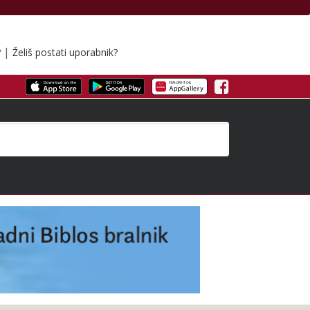
|
?
Želiš postati uporabnik?
Facebook