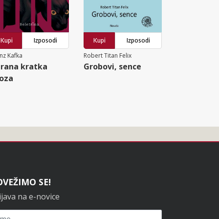
Kupi
Izposodi
Kupi
Izposodi
nz Kafka
Robert Titan Felix
rana kratka
Grobovi, sence
oza
OVEŽIMO SE!
ijava na e-novice