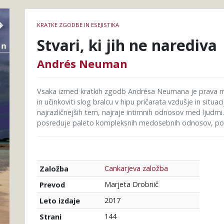
Podrobnosti
KRATKE ZGODBE IN ESEJISTIKA
knjige
Stvari, ki jih ne narediva
Andrés Neuman
Vsaka izmed kratkih zgodb Andrésa Neumana je prava mo
in učinkoviti slog bralcu v hipu pričarata vzdušje in situ
najrazličnejših tem, najraje intimnih odnosov med ljud
posreduje paleto kompleksnih medosebnih odnosov, polnih
Cankarjeva založba
Založba
Marjeta Drobnič
Prevod
2017
Leto izdaje
144
Strani