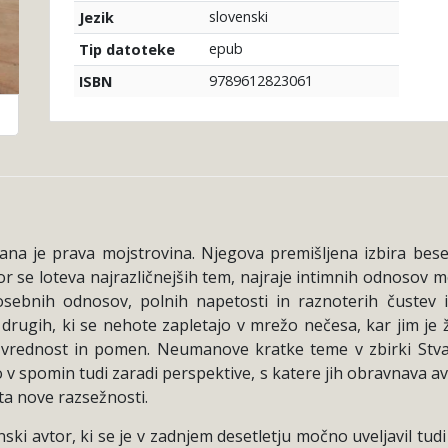
slovenski
Jezik
epub
Tip datoteke
9789612823061
ISBN
 je prava mojstrovina. Njegova premišljena izbira besed 
or se loteva najrazličnejših tem, najraje intimnih odnosov
bnih odnosov, polnih napetosti in raznoterih čustev in o
rugih, ki se nehote zapletajo v mrežo nečesa, kar jim je ž
ednost in pomen. Neumanove kratke teme v zbirki Stvari, 
o v spomin tudi zaradi perspektive, s katere jih obravnava 
a nove razsežnosti.
ski avtor, ki se je v zadnjem desetletju močno uveljavil t