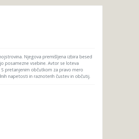
jstrovina. Njegova premišljena izbira besed
acijo posamezne vsebine. Avtor se loteva
mi. S pretanjenim občutkom za pravo mero
 napetosti in raznoterih čustev in občutij.