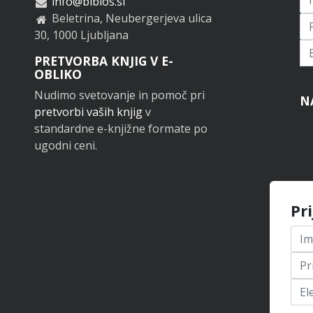
info@biblos.si
Beletrina, Neubergerjeva ulica
30, 1000 Ljubljana
Pr
PRETVORBA KNJIG V E-
OBLIKO
Nudimo svetovanje in pomoč pri
N
pretvorbi vaših knjig
v
standardne e-knjižne formate po
ugodni ceni.
Pr