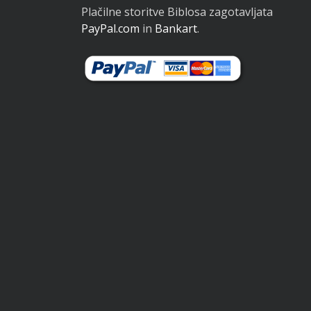
Plačilne storitve Biblosa zagotavljata
PayPal.com
in
Bankart
.