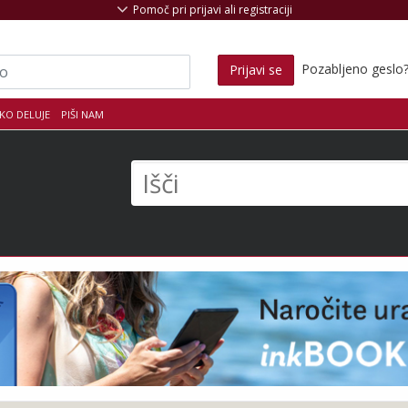
Pomoč pri prijavi ali registraciji
Pozabljeno geslo
Prijavi se
KO DELUJE
PIŠI NAM
s
Išči