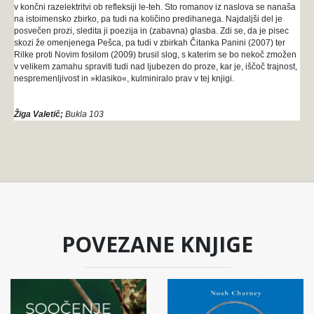
v končni razelektritvi ob refleksiji le-teh. Sto romanov iz naslova se nanaša
na istoimensko zbirko, pa tudi na količino predihanega. Najdaljši del je
posvečen prozi, sledita ji poezija in (zabavna) glasba. Zdi se, da je pisec
skozi že omenjenega Pešca, pa tudi v zbirkah Čitanka Panini (2007) ter
Rilke proti Novim fosilom (2009) brusil slog, s katerim se bo nekoč zmožen
v velikem zamahu spraviti tudi nad ljubezen do proze, kar je, iščoč trajnost,
nespremenljivost in »klasiko«, kulminiralo prav v tej knjigi.
Žiga Valetič;
Bukla 103
POVEZANE KNJIGE