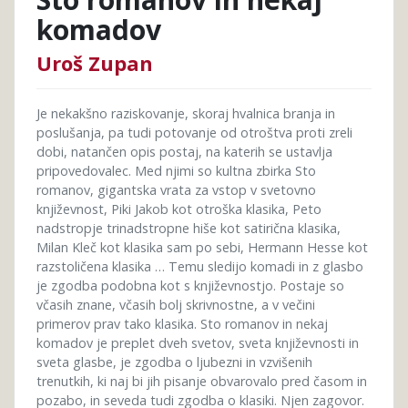
komadov
Uroš Zupan
Je nekakšno raziskovanje, skoraj hvalnica branja in
poslušanja, pa tudi potovanje od otroštva proti zreli
dobi, natančen opis postaj, na katerih se ustavlja
pripovedovalec. Med njimi so kultna zbirka Sto
romanov, gigantska vrata za vstop v svetovno
književnost, Piki Jakob kot otroška klasika, Peto
nadstropje trinadstropne hiše kot satirična klasika,
Milan Kleč kot klasika sam po sebi, Hermann Hesse kot
razstoličena klasika … Temu sledijo komadi in z glasbo
je zgodba podobna kot s književnostjo. Postaje so
včasih znane, včasih bolj skrivnostne, a v večini
primerov prav tako klasika. Sto romanov in nekaj
komadov je preplet dveh svetov, sveta književnosti in
sveta glasbe, je zgodba o ljubezni in vzvišenih
trenutkih, ki naj bi jih pisanje obvarovalo pred časom in
pozabo, in seveda tudi zgodba o klasiki. Njen zagovor.