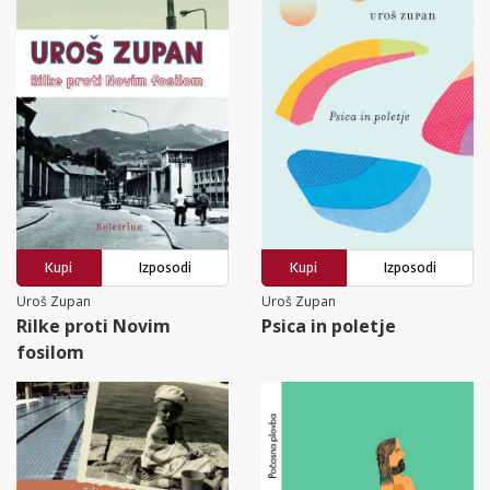
Kupi
Izposodi
Kupi
Izposodi
Uroš Zupan
Uroš Zupan
Rilke proti Novim
Psica in poletje
fosilom