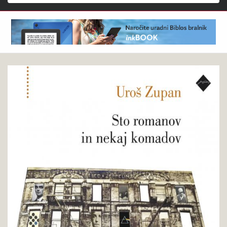
Išči
Uroš
Pokukaj
Zupan
v
:
knjigo
Sto
romanov
in
nekaj
komadov