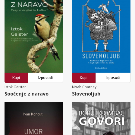
Kupi
Izposodi
Kupi
Izposodi
Iztok Geister
Noah Charney
Soočenje z naravo
Slovenoljub