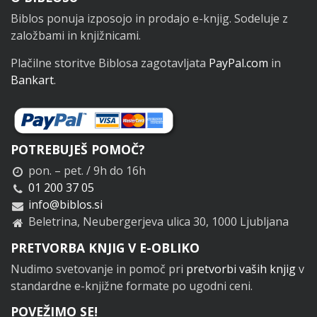
Noga
Biblos ponuja izposojo in prodajo e-knjig. Sodeluje z
založbami in knjižnicami.
Plačilne storitve Biblosa zagotavljata
PayPal.com
in
Bankart
.
POTREBUJEŠ POMOČ?
pon. – pet. / 9h do 16h
01 200 37 05
info@biblos.si
Beletrina, Neubergerjeva ulica 30, 1000 Ljubljana
PRETVORBA KNJIG V E-OBLIKO
Nudimo svetovanje in pomoč pri
pretvorbi vaših knjig
v
standardne e-knjižne formate po ugodni ceni.
POVEŽIMO SE!