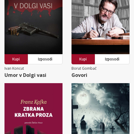
Kupi
Izposodi
Kupi
Izposodi
Ivan Koncut
Borut Gombač
Umor v Dolgi vasi
Govori