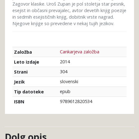
Zagovor klasike. Uroš Zupan je pol stoletja star pesnik,
esejist in občasni prevajalec, avtor devetih knjig poezije
in sedmih esejističnih knjig, dobitnik vrste nagrad.
Njegove knjige so prevedene v nekaj tujih jezikov.
Cankarjeva založba
Založba
2014
Leto izdaje
304
Strani
slovenski
Jezik
epub
Tip datoteke
9789612820534
ISBN
Dolg opis