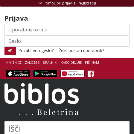
Skoči na vsebino
Pomoč pri prijavi ali registraciji
Prijava
Uporabniško
ime
Geslo
|
Pozabljeno geslo?
Želiš postati uporabnik?
KNJIŽNICE
ZALOŽBE
BRALNIKI
KAKO DELUJE
PIŠI NAM
Facebook
Biblos