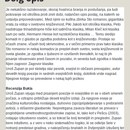
Je nekakšno raziskovanje, skoraj hvalnica branja in poslušanja, pa tudi
potovanje od otroštva proti zreli dobi, natančen opis postaj, na katerih se
ustavlja pripovedovalec. Med njimi so kultna zbirka Sto romanov, gigantska
vrata za vstop v svetovno književnost, Piki Jakob kot otroška klasika, Peto
nadstropje trinadstropne hiše kot satirična klasika, Milan Kleč kot klasika
sam po sebi, Hermann Hesse kot razstoličena klasika … Temu sledijo
komadi in z glasbo je zgodba podobna kot s književnostjo. Postaje so
včasih znane, včasih bolj skrivnostne, a v večini primerov prav tako klasika.
Sto romanov in nekaj komadov je preplet dveh svetov, sveta književnosti in
sveta glasbe, je zgodba o ljubezni in vzvišenih trenutkih, ki naj bi jih
pisanje obvarovalo pred časom in pozabo, in seveda tudi zgodba o klasiki.
Njen zagovor. Zagovor klasike.
Uroš Zupan je pol stoletja star pesnik, esejist in občasni prevajalec, avtor
devetih knjig poezije in sedmih esejističnih knjig, dobitnik vrste nagrad.
Njegove knjige so prevedene v nekaj tujih jezikov.
Recenzija Bukla
Uroš Zupan vijuga med pisanjem poezije in esejistike in se v obeh smereh
počasi, a vztrajno približuje deseti knjižni izdaji. Za njegove eseje je
značilna kulturološka nostalgija, duhovno (spo)prijateljevanje s prebranimi
avtorji, s slišanimi glasbeniki. Nepretrgana zaveza literaturi se prevesi v
poglobljene umetnostnozgodovinske zapise, ki, tako kot v Pešcu (2003),
ostajajo izkustveno osebni, a so tokrat še bolj temeljiti in pregledni. Zupan
bere intuitivno, a z vero v neko sistematično logiko, ki se odkrije šele v
notranji predelavi gradiva, v nakopičenju bralskih in življenjskih izkušenj ter