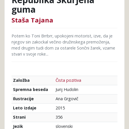
guma
Staša Tajana
Potem ko Toni Brrbrr, upokojeni motorist, izve, da je
njegov sin zakockal večino družinskega premoženja,
med drugim tudi dom za ostarele Sončni žarek, vzame
stvari v svoje roke...
Čista pozitiva
Založba
Jurij Hudolin
Spremna beseda
Ana Grgovič
Ilustracije
2015
Leto izdaje
356
Strani
slovenski
Jezik