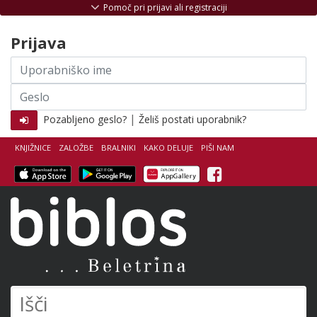
Skoči na vsebino
Pomoč pri prijavi ali registraciji
Prijava
Uporabniško
ime
Geslo
|
Pozabljeno geslo?
Želiš postati uporabnik?
KNJIŽNICE
ZALOŽBE
BRALNIKI
KAKO DELUJE
PIŠI NAM
Facebook
Biblos