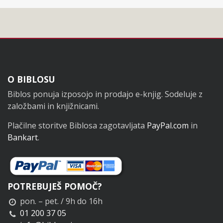
Noga
O BIBLOSU
Biblos ponuja izposojo in prodajo e-knjig. Sodeluje z
založbami in knjižnicami.
Plačilne storitve Biblosa zagotavljata
PayPal.com
in
Bankart
.
POTREBUJEŠ POMOČ?
pon. – pet. / 9h do 16h
01 200 37 05