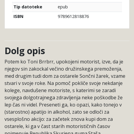
epub
Tip datoteke
9789612818876
ISBN
Dolg opis
Potem ko Toni Brrbrr, upokojeni motorist, izve, da je
njegov sin zakockal večino družinskega premoženja,
med drugim tudi dom za ostarele Sončni žarek, vzame
stvari v svoje roke. Na pomoč pokliče svoje nekdanje
kolege, navdušene motoriste, s katerimi se zaradi
svojega dolgotrajnega zdravljenja neke poškodbe že
lep čas ni videl. Preseneti ga, ko opazi, kako tonejo v
(starostno) apatijo in alkohol, zato se odloči za
vsesplošno akcijo: za začetek znova kupi dom za
ostarele, ki ga v čast starih motorističnih časov
poimenuje Republika Skurjena guma.Staša