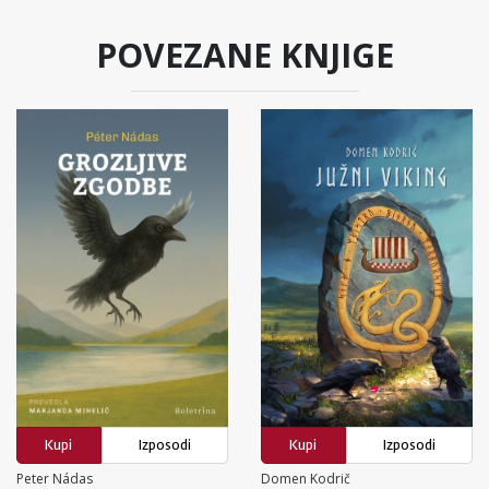
POVEZANE KNJIGE
Kupi
Izposodi
Kupi
Izposodi
Peter Nádas
Domen Kodrič