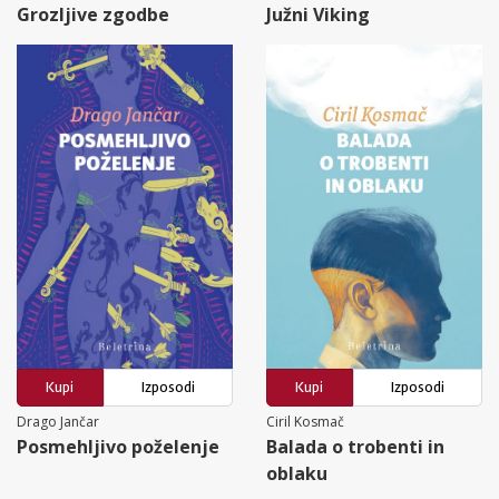
Grozljive zgodbe
Južni Viking
Kupi
Izposodi
Kupi
Izposodi
Drago Jančar
Ciril Kosmač
Posmehljivo poželenje
Balada o trobenti in
oblaku