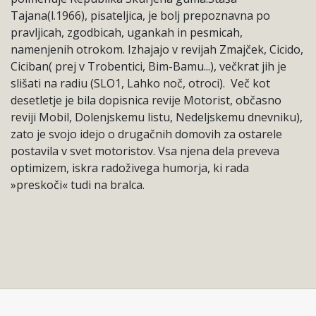
Tajana(l.1966), pisateljica, je bolj prepoznavna po
pravljicah, zgodbicah, ugankah in pesmicah,
namenjenih otrokom. Izhajajo v revijah Zmajček, Cicido,
Ciciban( prej v Trobentici, Bim-Bamu...), večkrat jih je
slišati na radiu (SLO1, Lahko noč, otroci). Več kot
desetletje je bila dopisnica revije Motorist, občasno
reviji Mobil, Dolenjskemu listu, Nedeljskemu dnevniku),
zato je svojo idejo o drugačnih domovih za ostarele
postavila v svet motoristov. Vsa njena dela preveva
optimizem, iskra radoživega humorja, ki rada
»preskoči« tudi na bralca.