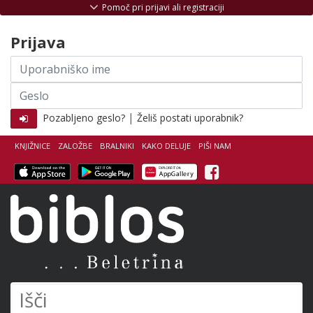
Skoči na vsebino
Pomoč pri prijavi ali registraciji
Prijava
Uporabniško
ime
Geslo
|
Pozabljeno geslo?
Želiš postati uporabnik?
KNJIŽNICE
ZALOŽBE
BRALNIKI
KAKO DELUJE
PIŠI NAM
Facebook
Biblos