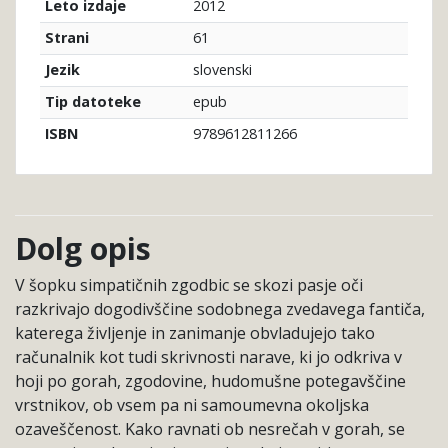
2012
Leto izdaje
61
Strani
slovenski
Jezik
epub
Tip datoteke
9789612811266
ISBN
Dolg opis
V šopku simpatičnih zgodbic se skozi pasje oči
razkrivajo dogodivščine sodobnega zvedavega fantiča,
katerega življenje in zanimanje obvladujejo tako
računalnik kot tudi skrivnosti narave, ki jo odkriva v
hoji po gorah, zgodovine, hudomušne potegavščine
vrstnikov, ob vsem pa ni samoumevna okoljska
ozaveščenost. Kako ravnati ob nesrečah v gorah, se