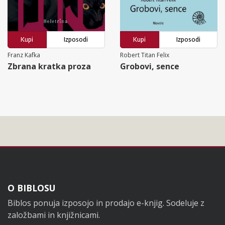
Kupi
Izposodi
Kupi
Izposodi
Franz Kafka
Robert Titan Felix
Zbrana kratka proza
Grobovi, sence
Noga
O BIBLOSU
Biblos ponuja izposojo in prodajo e-knjig. Sodeluje z
založbami in knjižnicami.