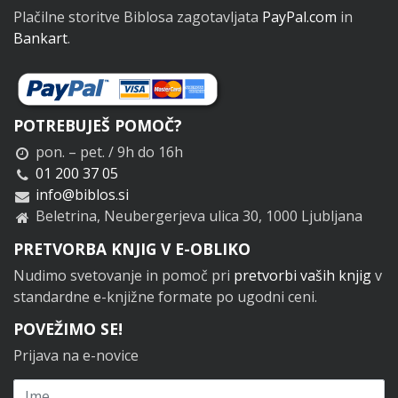
Plačilne storitve Biblosa zagotavljata
PayPal.com
in
Bankart
.
POTREBUJEŠ POMOČ?
pon. – pet. / 9h do 16h
01 200 37 05
info@biblos.si
Beletrina, Neubergerjeva ulica 30, 1000 Ljubljana
PRETVORBA KNJIG V E-OBLIKO
Nudimo svetovanje in pomoč pri
pretvorbi vaših knjig
v
standardne e-knjižne formate po ugodni ceni.
POVEŽIMO SE!
Prijava na e-novice