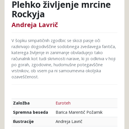
Plehko življenje mrcine
Rockyja
Andreja Lavrič
V šopku simpatičnih zgodbic se skozi pasje oči
razkrivajo dogodivščine sodobnega zvedavega fantiča,
katerega življenje in zanimanje obvladujejo tako
računalnik kot tudi skrivnosti narave, ki jo odkriva v hoji
po gorah, zgodovine, hudomušne potegavščine
vrstnikov, ob vsem pa ni samoumevna okoljska
ozaveščenost.
Euroteh
Založba
Barica Marentič Požarnik
Spremna beseda
Andreja Lavrič
Ilustracije