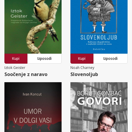
Kupi
Izposodi
Kupi
Izposodi
Iztok Geister
Noah Charney
Soočenje z naravo
Slovenoljub