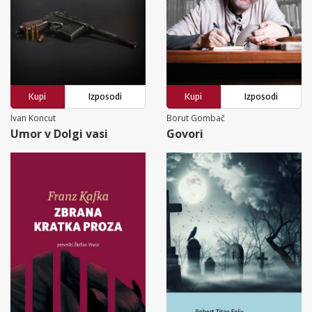
Kupi
Izposodi
Kupi
Izposodi
Ivan Koncut
Borut Gombač
Umor v Dolgi vasi
Govori