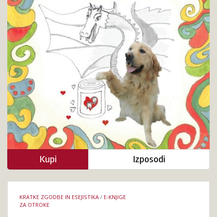
Kupi
Izposodi
Podrobnosti
KRATKE ZGODBE IN ESEJISTIKA
/
E-KNJIGE
knjige
ZA OTROKE