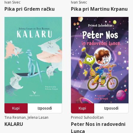
Ivan Sivec
Ivan Sivec
Pika pri Grdem račku
Pika pri Martinu Krpanu
Kupi
Izposodi
Kupi
Izposodi
Tina Resman, Jelena Lasan
Primož Suhodolčan
KALARU
Peter Nos in radovedni
Lunca