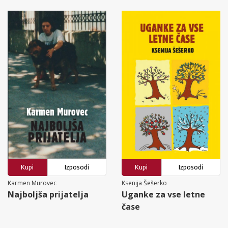
Kupi
Izposodi
Kupi
Izposodi
Karmen Murovec
Ksenija Šešerko
Najboljša prijatelja
Uganke za vse letne
čase