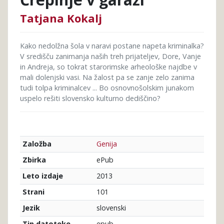
Tatjana Kokalj
Kako nedolžna šola v naravi postane napeta kriminalka?
V središču zanimanja naših treh prijateljev, Dore, Vanje
in Andreja, so tokrat starorimske arheološke najdbe v
mali dolenjski vasi. Na žalost pa se zanje zelo zanima
tudi tolpa kriminalcev ... Bo osnovnošolskim junakom
uspelo rešiti slovensko kulturno dediščino?
Genija
Založba
ePub
Zbirka
2013
Leto izdaje
101
Strani
slovenski
Jezik
epub