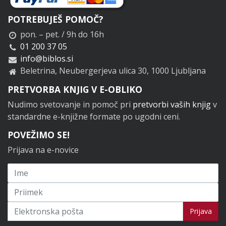
POTREBUJEŠ POMOČ?
pon. – pet. / 9h do 16h
01 200 37 05
info@biblos.si
Beletrina, Neubergerjeva ulica 30, 1000 Ljubljana
PRETVORBA KNJIG V E-OBLIKO
Nudimo svetovanje in pomoč pri
pretvorbi vaših knjig
v
standardne e-knjižne formate po ugodni ceni.
POVEŽIMO SE!
Prijava na e-novice
Prijavi se na novice
Prijava