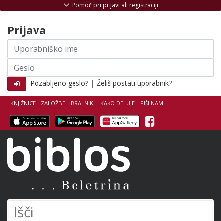
Skoči na vsebino
Pomoč pri prijavi ali registraciji
Prijava
Uporabniško
ime
Geslo
|
Pozabljeno geslo?
Želiš postati uporabnik?
KNJIŽNICE
ZALOŽBE
BRALNIKI
KAKO DELUJE
PIŠI NAM
Facebook
Biblos