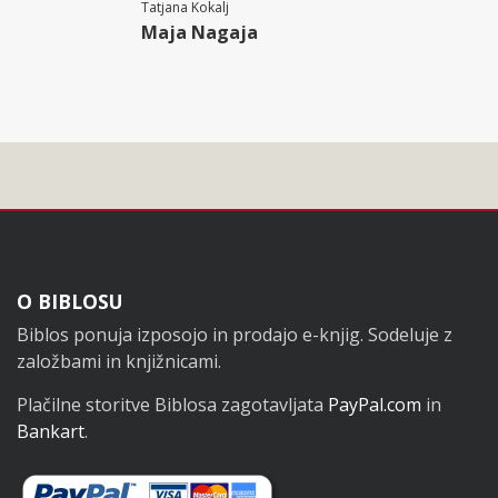
Tatjana Kokalj
Maja Nagaja
Noga
O BIBLOSU
Biblos ponuja izposojo in prodajo e-knjig. Sodeluje z
založbami in knjižnicami.
Plačilne storitve Biblosa zagotavljata
PayPal.com
in
Bankart
.