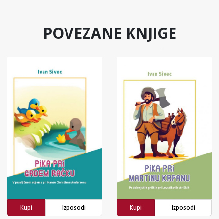
POVEZANE KNJIGE
Kupi
Izposodi
Kupi
Izposodi