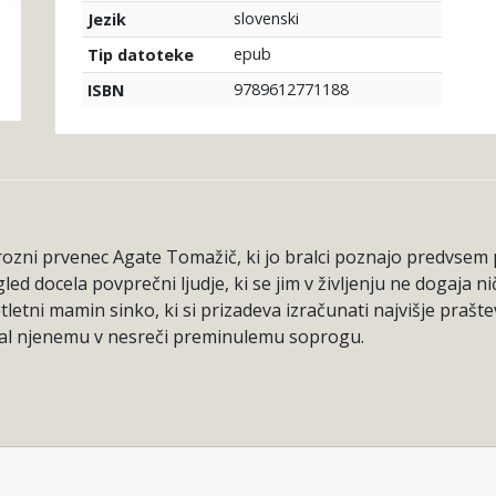
slovenski
Jezik
epub
Tip datoteke
9789612771188
ISBN
prozni prvenec Agate Tomažič, ki jo bralci poznajo predvsem
led docela povprečni ljudje, ki se jim v življenju ne dogaja n
etletni mamin sinko, ki si prizadeva izračunati najvišje praš
adal njenemu v nesreči preminulemu soprogu.