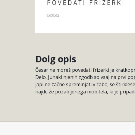
Dolg opis
Česar ne moreš povedati frizerki je kratko
Delo. Junaki njenih zgodb so vsaj na prvi pog
japi ne začne spreminjati v žabo; se štirides
najde že pozabljenega mobitela, ki je prip