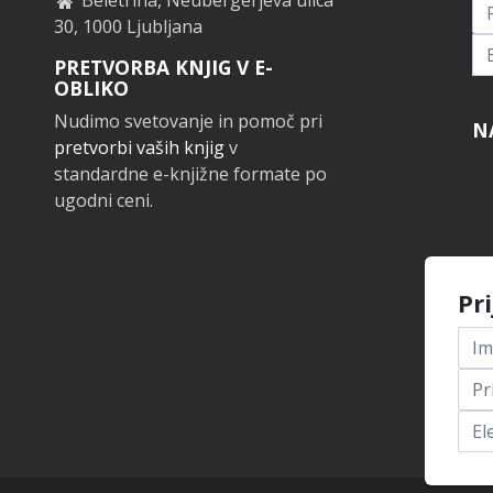
30, 1000 Ljubljana
Pr
PRETVORBA KNJIG V E-
OBLIKO
Nudimo svetovanje in pomoč pri
N
pretvorbi vaših knjig
v
standardne e-knjižne formate po
ugodni ceni.
Pr