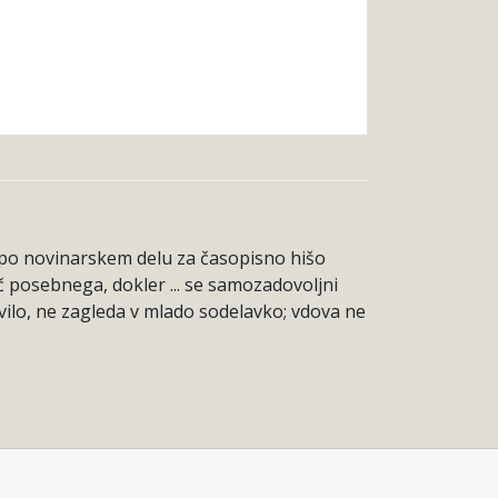
 po novinarskem delu za časopisno hišo
ič posebnega, dokler ... se samozadovoljni
tevilo, ne zagleda v mlado sodelavko; vdova ne