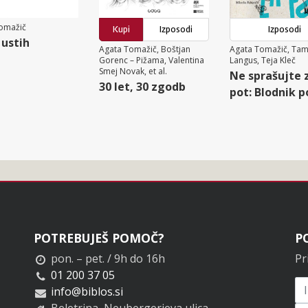
omažič
Kupi
Izposodi
Izposodi
 ustih
Agata Tomažič, Boštjan
Agata Tomažič, Ta
Gorenc – Pižama, Valentina
Langus, Teja Kleč
Smej Novak, et al.
Ne sprašujte 
30 let, 30 zgodb
pot: Blodnik po
POTREBUJEŠ POMOČ?
P
pon. – pet. / 9h do 16h
Pr
01 200 37 05
info@biblos.si
Beletrina, Neubergerjeva ulica