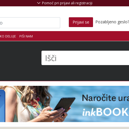
Pomoč pri prijavi ali registraciji
Pozabljeno geslo
Prijavi se
KO DELUJE
PIŠI NAM
s
Išči