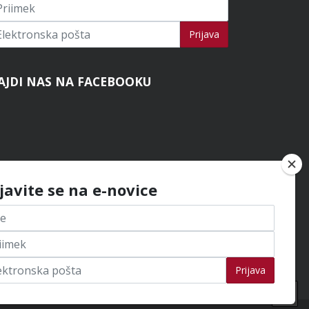
ijavi se na novice
Prijava
AJDI NAS NA FACEBOOKU
ijavite se na e-novice
Prijava
Na