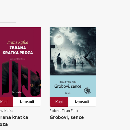
Kupi
Izposodi
Kupi
Izposodi
nz Kafka
Robert Titan Felix
rana kratka
Grobovi, sence
oza