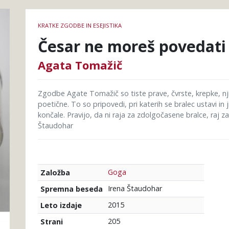
Podrobnosti
KRATKE ZGODBE IN ESEJISTIKA
knjige
Česar ne moreš povedati 
Agata Tomažič
Zgodbe Agate Tomažič so tiste prave, čvrste, krepke, nji
poetične. To so pripovedi, pri katerih se bralec ustavi in
končale. Pravijo, da ni raja za zdolgočasene bralce, raj 
Štaudohar
Goga
Založba
Irena Štaudohar
Spremna beseda
2015
Leto izdaje
205
Strani