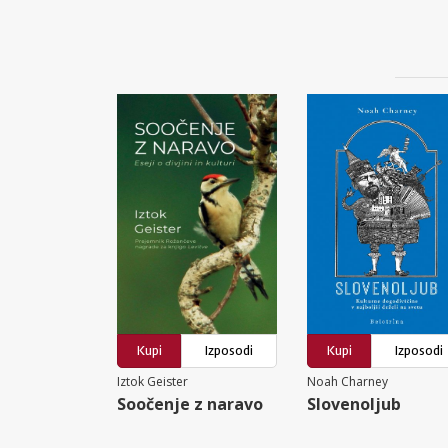
Kupi
Izposodi
Kupi
Izposodi
Iztok Geister
Noah Charney
Soočenje z naravo
Slovenoljub