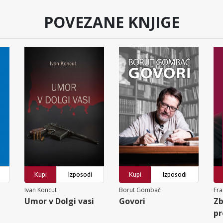
POVEZANE KNJIGE
Kupi
Izposodi
Kupi
Izposodi
Ivan Koncut
Borut Gombač
Fra
Umor v Dolgi vasi
Govori
Zb
pr