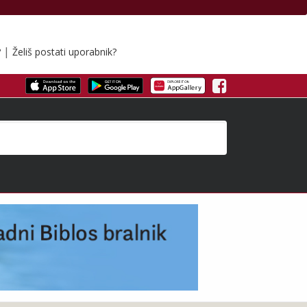
|
?
Želiš postati uporabnik?
Facebook