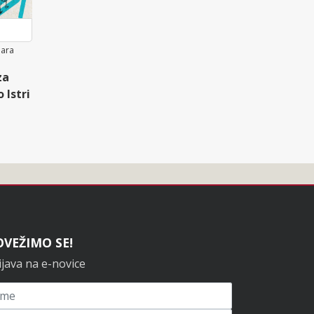
mara
za
 Istri
OVEŽIMO SE!
ijava na e-novice