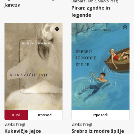
Barbara Habič, Slavko Pregl
Janeza
Piran: zgodbe in
legende
Kupi
Izposodi
Izposodi
Slavko Pregl
Slavko Pregl
Kukavičje jajce
Srebro iz modre špilje