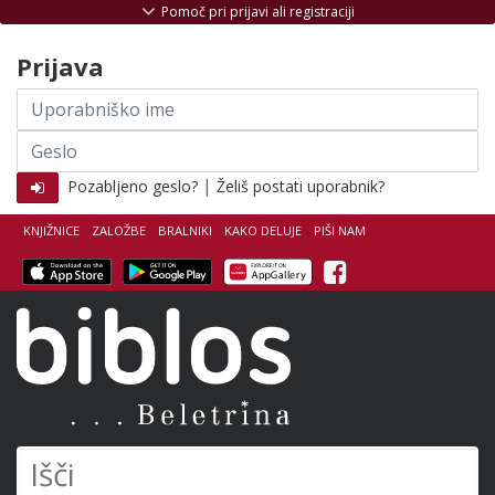
Skoči na vsebino
Pomoč pri prijavi ali registraciji
Prijava
Uporabniško
ime
Geslo
|
Pozabljeno geslo?
Želiš postati uporabnik?
KNJIŽNICE
ZALOŽBE
BRALNIKI
KAKO DELUJE
PIŠI NAM
Facebook
Biblos