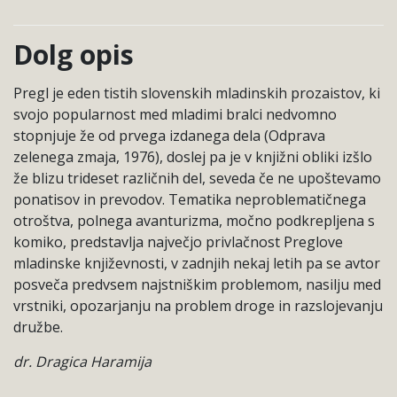
Dolg opis
Pregl je eden tistih slovenskih mladinskih prozaistov, ki
svojo popularnost med mladimi bralci nedvomno
stopnjuje že od prvega izdanega dela (Odprava
zelenega zmaja, 1976), doslej pa je v knjižni obliki izšlo
že blizu trideset različnih del, seveda če ne upoštevamo
ponatisov in prevodov. Tematika neproblematičnega
otroštva, polnega avanturizma, močno podkrepljena s
komiko, predstavlja največjo privlačnost Preglove
mladinske književnosti, v zadnjih nekaj letih pa se avtor
posveča predvsem najstniškim problemom, nasilju med
vrstniki, opozarjanju na problem droge in razslojevanju
družbe.
dr. Dragica Haramija