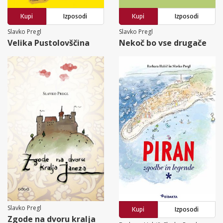
Kupi
Izposodi
Kupi
Izposodi
Slavko Pregl
Slavko Pregl
Velika Pustolovščina
Nekoč bo vse drugače
Slavko Pregl
Kupi
Izposodi
Zgode na dvoru kralja