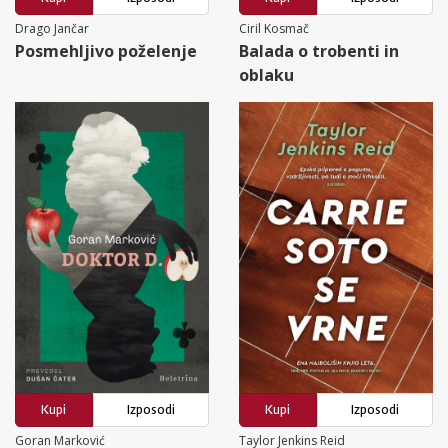
Drago Jančar
Ciril Kosmač
Posmehljivo poželenje
Balada o trobenti in
oblaku
Kupi
Izposodi
Kupi
Izposodi
Goran Marković
Taylor Jenkins Reid