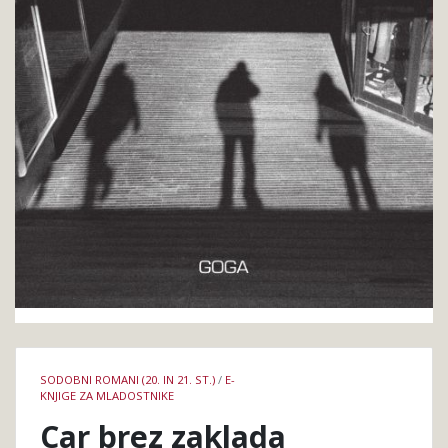
Podrobnosti
SODOBNI ROMANI (20. IN 21. ST.)
/
E-
knjige
KNJIGE ZA MLADOSTNIKE
Car brez zaklada