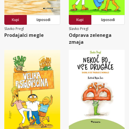
Kupi
Izposodi
Kupi
Izposodi
Slavko Pregl
Slavko Pregl
Prodajalci megle
Odprava zelenega
zmaja