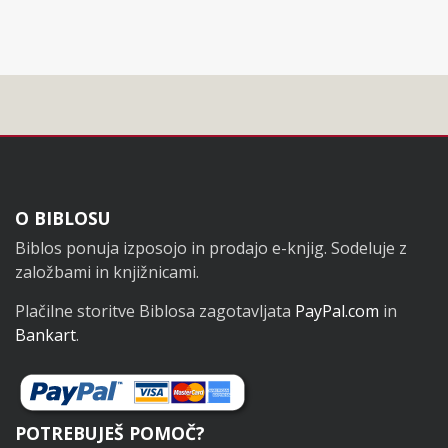
Noga
O BIBLOSU
Biblos ponuja izposojo in prodajo e-knjig. Sodeluje z
založbami in knjižnicami.
Plačilne storitve Biblosa zagotavljata
PayPal.com
in
Bankart
.
POTREBUJEŠ POMOČ?