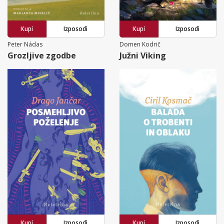
Kupi
Izposodi
Kupi
Izposodi
Peter Nádas
Domen Kodrič
Grozljive zgodbe
Južni Viking
Kupi
Izposodi
Kupi
Izposodi