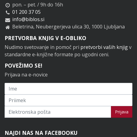
pon. – pet. / 9h do 16h
01 200 37 05
info@biblos.si
Beletrina, Neubergerjeva ulica 30, 1000 Ljubljana
PRETVORBA KNJIG V E-OBLIKO
Nudimo svetovanje in pomoč pri
pretvorbi vaših knjig
v
standardne e-knjižne formate po ugodni ceni.
POVEŽIMO SE!
Prijava na e-novice
Prijavi se na novice
Prijava
NAJDI NAS NA FACEBOOKU