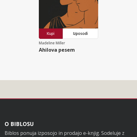
Kupi
Izposodi
Madeline Miller
Ahilova pesem
Noga
O BIBLOSU
Biblos ponuja izposojo in prodajo e-knjig. Sodeluje z