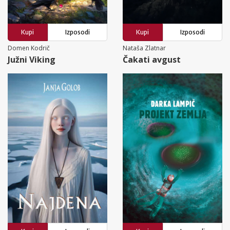
Kupi
Izposodi
Kupi
Izposodi
Domen Kodrič
Nataša Zlatnar
Južni Viking
Čakati avgust