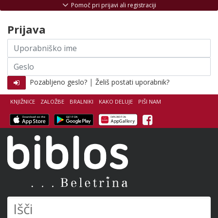
Skoči na vsebino
Pomoč pri prijavi ali registraciji
Prijava
Uporabniško
ime
Geslo
|
Pozabljeno geslo?
Želiš postati uporabnik?
KNJIŽNICE
ZALOŽBE
BRALNIKI
KAKO DELUJE
PIŠI NAM
Facebook
Biblos