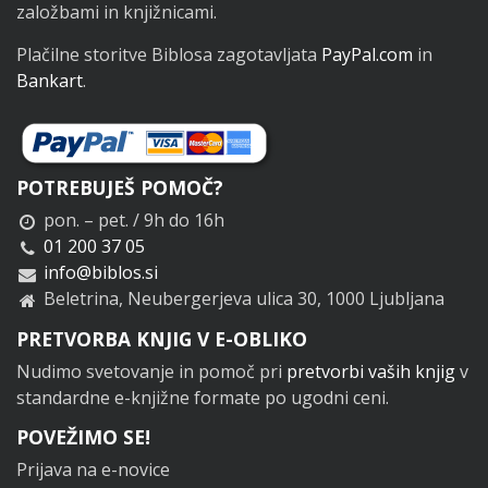
založbami in knjižnicami.
Plačilne storitve Biblosa zagotavljata
PayPal.com
in
Bankart
.
POTREBUJEŠ POMOČ?
pon. – pet. / 9h do 16h
01 200 37 05
info@biblos.si
Beletrina, Neubergerjeva ulica 30, 1000 Ljubljana
PRETVORBA KNJIG V E-OBLIKO
Nudimo svetovanje in pomoč pri
pretvorbi vaših knjig
v
standardne e-knjižne formate po ugodni ceni.
POVEŽIMO SE!
Prijava na e-novice