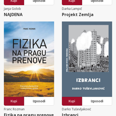
Kupi
Izposodi
Kupi
Izposodi
Janja Golob
Darka Lampič
NAJDENA
Projekt Zemlja
Kupi
Izposodi
Kupi
Izposodi
Franc Rozman
Darko Tuševljaković
Fizika na pragu prenove
Izbranci