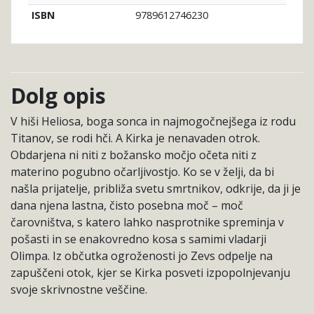
9789612746230
ISBN
Dolg opis
V hiši Heliosa, boga sonca in najmogočnejšega iz rodu
Titanov, se rodi hči. A Kirka je nenavaden otrok.
Obdarjena ni niti z božansko močjo očeta niti z
materino pogubno očarljivostjo. Ko se v želji, da bi
našla prijatelje, približa svetu smrtnikov, odkrije, da ji je
dana njena lastna, čisto posebna moč – moč
čarovništva, s katero lahko nasprotnike spreminja v
pošasti in se enakovredno kosa s samimi vladarji
Olimpa. Iz občutka ogroženosti jo Zevs odpelje na
zapuščeni otok, kjer se Kirka posveti izpopolnjevanju
svoje skrivnostne veščine.