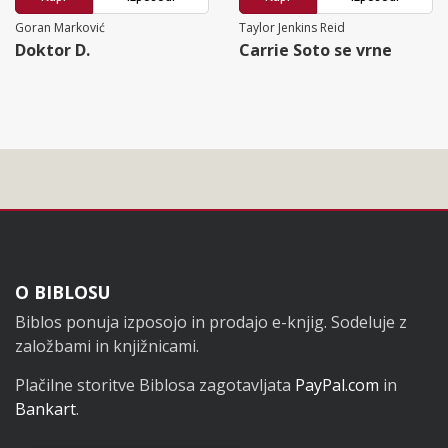
Goran Marković
Taylor Jenkins Reid
Doktor D.
Carrie Soto se vrne
Noga
O BIBLOSU
Biblos ponuja izposojo in prodajo e-knjig. Sodeluje z
založbami in knjižnicami.
Plačilne storitve Biblosa zagotavljata
PayPal.com
in
Bankart
.