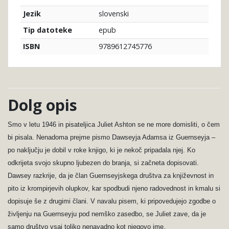
slovenski
Jezik
epub
Tip datoteke
9789612745776
ISBN
Dolg opis
Smo v letu 1946 in pisateljica Juliet Ashton se ne more domisliti, o čem
bi pisala. Nenadoma prejme pismo Dawseyja Adamsa iz Guernseyja –
po naključju je dobil v roke knjigo, ki je nekoč pripadala njej. Ko
odkrijeta svojo skupno ljubezen do branja, si začneta dopisovati.
Dawsey razkrije, da je član Guernseyjskega društva za književnost in
pito iz krompirjevih olupkov, kar spodbudi njeno radovednost in kmalu si
dopisuje še z drugimi člani. V navalu pisem, ki pripovedujejo zgodbe o
življenju na Guernseyju pod nemško zasedbo, se Juliet zave, da je
samo društvo vsaj toliko nenavadno kot njegovo ime.