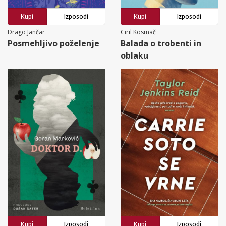
Kupi
Izposodi
Kupi
Izposodi
Drago Jančar
Ciril Kosmač
Posmehljivo poželenje
Balada o trobenti in
oblaku
Kupi
Izposodi
Kupi
Izposodi