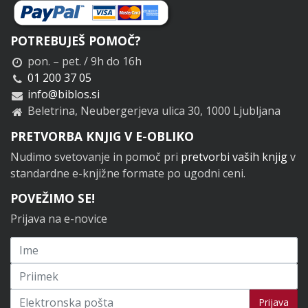
POTREBUJEŠ POMOČ?
pon. – pet. / 9h do 16h
01 200 37 05
info@biblos.si
Beletrina, Neubergerjeva ulica 30, 1000 Ljubljana
PRETVORBA KNJIG V E-OBLIKO
Nudimo svetovanje in pomoč pri
pretvorbi vaših knjig
v
standardne e-knjižne formate po ugodni ceni.
POVEŽIMO SE!
Prijava na e-novice
Prijavi se na novice
Prijava