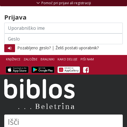
Skoči na vsebino
Pomoč pri prijavi ali registraciji
Prijava
Uporabniško
ime
Geslo
|
Pozabljeno geslo?
Želiš postati uporabnik?
KNJIŽNICE
ZALOŽBE
BRALNIKI
KAKO DELUJE
PIŠI NAM
Facebook
Biblos