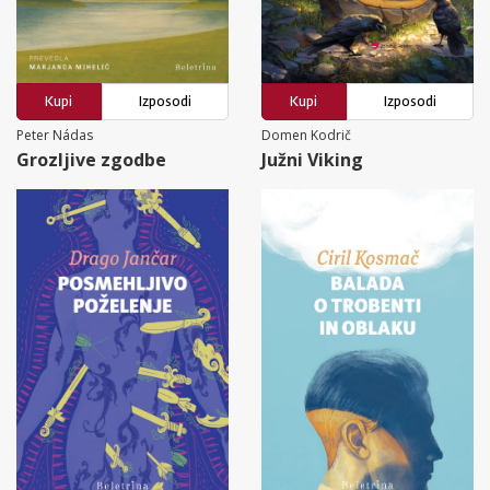
Kupi
Izposodi
Kupi
Izposodi
Peter Nádas
Domen Kodrič
Grozljive zgodbe
Južni Viking