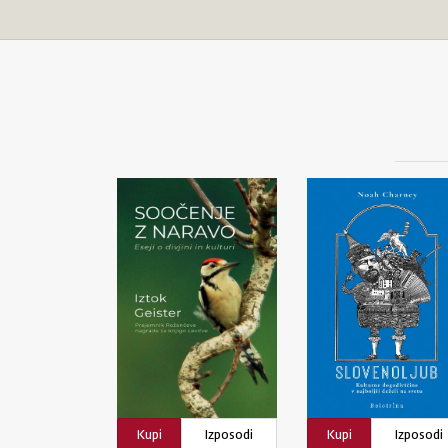
Kupi
Izposodi
Kupi
Izposodi