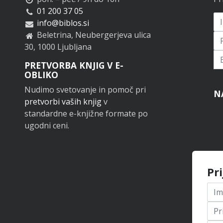
01 200 37 05
info@biblos.si
Beletrina, Neubergerjeva ulica
30, 1000 Ljubljana
Pr
PRETVORBA KNJIG V E-
OBLIKO
Nudimo svetovanje in pomoč pri
N
pretvorbi vaših knjig
v
standardne e-knjižne formate po
ugodni ceni.
Pr