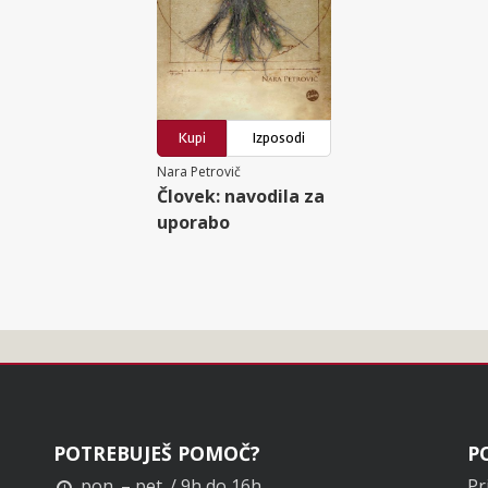
Kupi
Izposodi
Nara Petrovič
Človek: navodila za
uporabo
POTREBUJEŠ POMOČ?
P
pon. – pet. / 9h do 16h
Pr