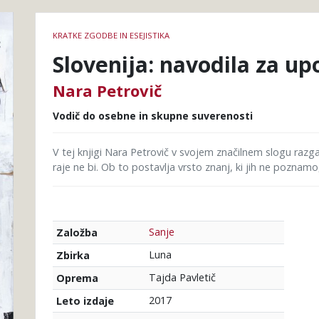
Podrobnosti
KRATKE ZGODBE IN ESEJISTIKA
knjige
Slovenija: navodila za u
Nara Petrovič
Vodič do osebne in skupne suverenosti
V tej knjigi Nara Petrovič v svojem značilnem slogu razg
raje ne bi. Ob to postavlja vrsto znanj, ki jih ne poznamo, 
Sanje
Založba
Luna
Zbirka
Tajda Pavletič
Oprema
2017
Leto izdaje