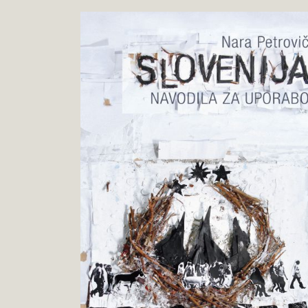
Nara
Pokukaj
Petrovič
v
:
knjigo
Slovenija:
navodila
za
uporabo