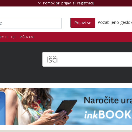
Pomoč pri prijavi ali registraciji
Pozabljeno geslo
Prijavi se
KO DELUJE
PIŠI NAM
s
Išči