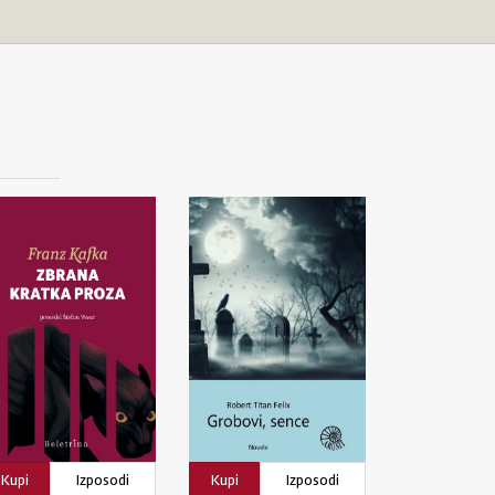
Kupi
Izposodi
Kupi
Izposodi