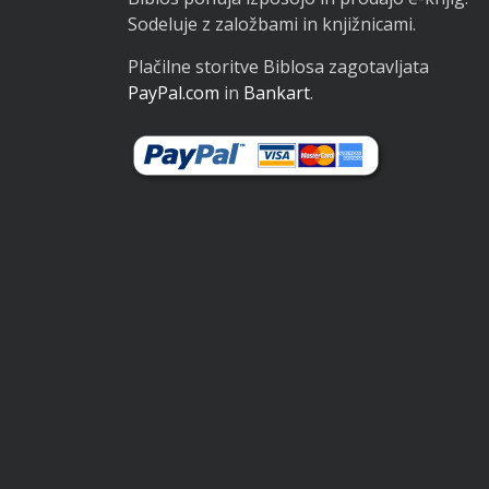
Sodeluje z založbami in knjižnicami.
Plačilne storitve Biblosa zagotavljata
PayPal.com
in
Bankart
.