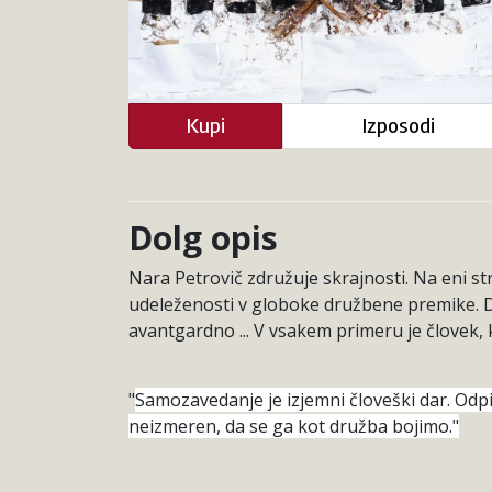
Kupi
Izposodi
Dolg opis
Nara Petrovič združuje skrajnosti. Na eni str
udeleženosti v globoke družbene premike. Dr
avantgardno ... V vsakem primeru je človek, 
"
Samozavedanje je izjemni človeški dar. Odp
neizmeren, da se ga kot družba bojimo."