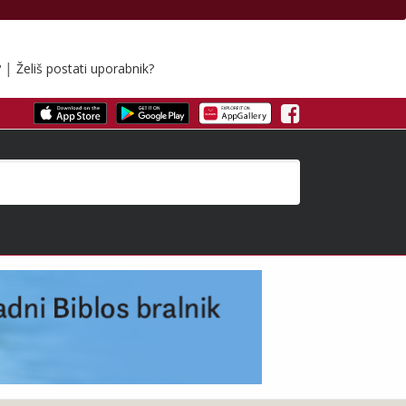
|
?
Želiš postati uporabnik?
Facebook