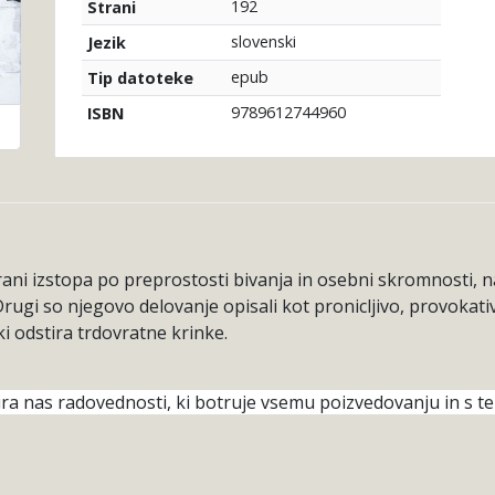
192
Strani
slovenski
Jezik
epub
Tip datoteke
9789612744960
ISBN
ani izstopa po preprostosti bivanja in osebni skromnosti, na 
ugi so njegovo delovanje opisali kot pronicljivo, provokati
ki odstira trdovratne krinke.
ira nas radovednosti, ki botruje vsemu poizvedovanju in s te