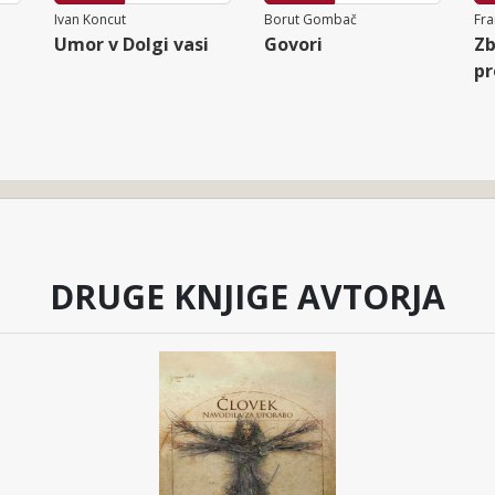
Ivan Koncut
Borut Gombač
Fra
Umor v Dolgi vasi
Govori
Zb
pr
DRUGE KNJIGE AVTORJA