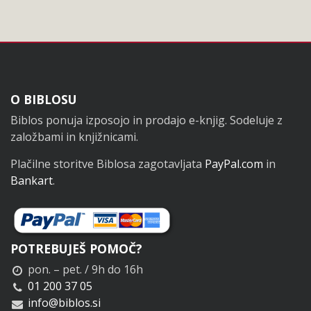
Noga
O BIBLOSU
Biblos ponuja izposojo in prodajo e-knjig. Sodeluje z
založbami in knjižnicami.
Plačilne storitve Biblosa zagotavljata
PayPal.com
in
Bankart
.
POTREBUJEŠ POMOČ?
pon. – pet. / 9h do 16h
01 200 37 05
info@biblos.si