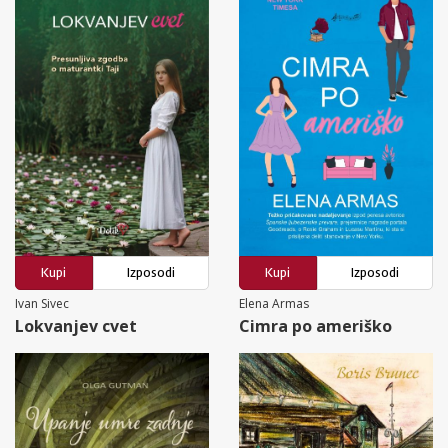
Kupi
Izposodi
Kupi
Izposodi
Ivan Sivec
Elena Armas
Lokvanjev cvet
Cimra po ameriško