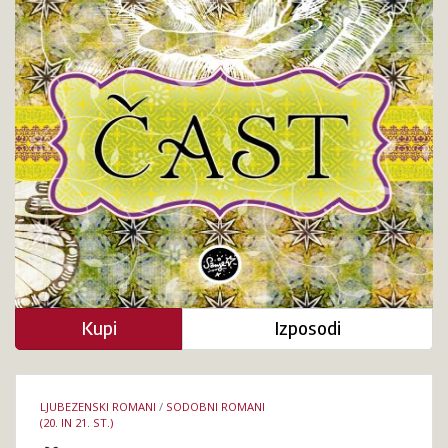
Kupi
Izposodi
Podrobnosti
LJUBEZENSKI ROMANI
/
SODOBNI ROMANI
knjige
(20. IN 21. ST.)