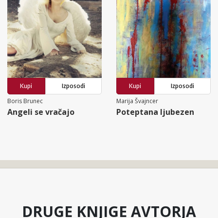
Kupi
Izposodi
Kupi
Izposodi
Boris Brunec
Marija Švajncer
Angeli se vračajo
Poteptana ljubezen
DRUGE KNJIGE AVTORJA