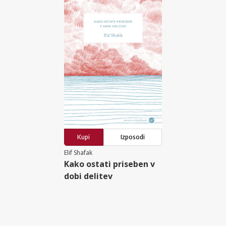
Kupi
Izposodi
Elif Shafak
Kako ostati priseben v
dobi delitev