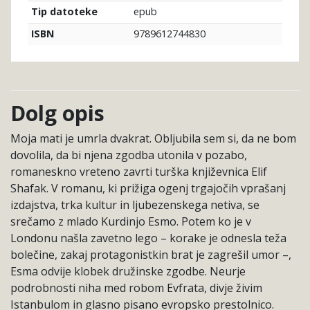
epub
Tip datoteke
9789612744830
ISBN
Dolg opis
Moja mati je umrla dvakrat. Obljubila sem si, da ne bom
dovolila, da bi njena zgodba utonila v pozabo,
romaneskno vreteno zavrti turška književnica Elif
Shafak. V romanu, ki prižiga ogenj trgajočih vprašanj
izdajstva, trka kultur in ljubezenskega netiva, se
srečamo z mlado Kurdinjo Esmo. Potem ko je v
Londonu našla zavetno lego – korake je odnesla teža
bolečine, zakaj protagonistkin brat je zagrešil umor –,
Esma odvije klobek družinske zgodbe. Neurje
podrobnosti niha med robom Evfrata, divje živim
Istanbulom in glasno pisano evropsko prestolnico.