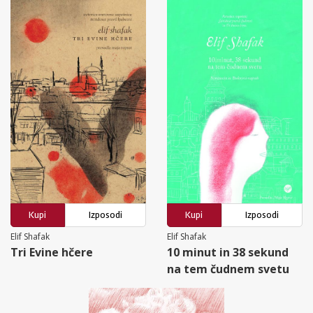
Kupi
Izposodi
Kupi
Izposodi
Elif Shafak
Elif Shafak
Tri Evine hčere
10 minut in 38 sekund
na tem čudnem svetu