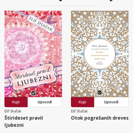
Kupi
Izposodi
Kupi
Izposodi
Elif Shafak
Elif Shafak
Štirideset pravil
Otok pogrešanih dreves
ljubezni