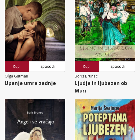
Kupi
Izposodi
Kupi
Izposodi
Olga Gutman
Boris Brunec
Upanje umre zadnje
Ljudje in ljubezen ob
Muri