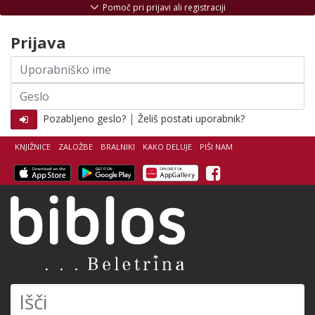
Skoči na vsebino
Pomoč pri prijavi ali registraciji
Prijava
Uporabniško
ime
Geslo
|
Pozabljeno geslo?
Želiš postati uporabnik?
KNJIŽNICE
ZALOŽBE
BRALNIKI
KAKO DELUJE
PIŠI NAM
Facebook
Biblos