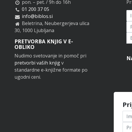
pon. – pet. / 9h do 16h
Pr
01 200 37 05
info@biblos.si
Beletrina, Neubergerjeva ulica
30, 1000 Ljubljana
Pr
PRETVORBA KNJIG V E-
OBLIKO
Nudimo svetovanje in pomoč pri
N
pretvorbi vaših knjig
v
standardne e-knjižne formate po
ugodni ceni.
Pr