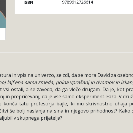
9789612726614
ISBN
t matura in vpis na univerzo, se zdi, da se mora David za oseb
 moj lajf ena sama zmeda, polna vprašanj in dvomov in isk
ot vsi ostali, a se zaveda, da ga vleče drugam. Da je, kot pr
anj in prepričevanj, da je vse samo eksperiment. Faza. V družbi
 konča tatu profesorja bajle, ki mu skrivnostno uhaja po
itvi še bolj naslanja na sina in njegovo prihodnost? Kako 
aljubil v skupnega prijatelja?