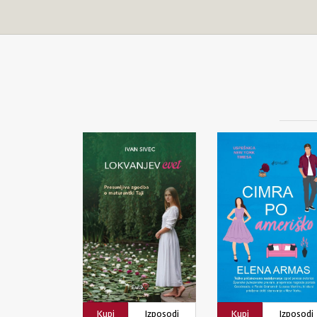
Kupi
Izposodi
Kupi
Izposodi