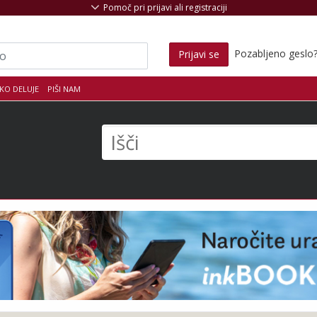
Pomoč pri prijavi ali registraciji
Pozabljeno geslo
Prijavi se
KO DELUJE
PIŠI NAM
s
Išči