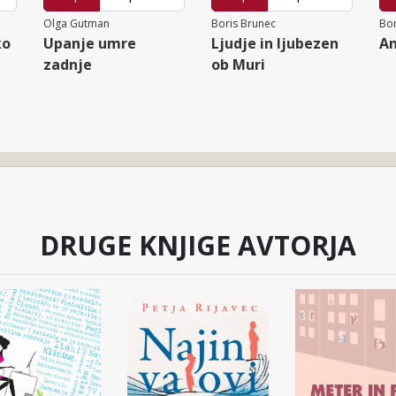
Olga Gutman
Boris Brunec
Bor
ko
Upanje umre
Ljudje in ljubezen
An
zadnje
ob Muri
DRUGE KNJIGE AVTORJA