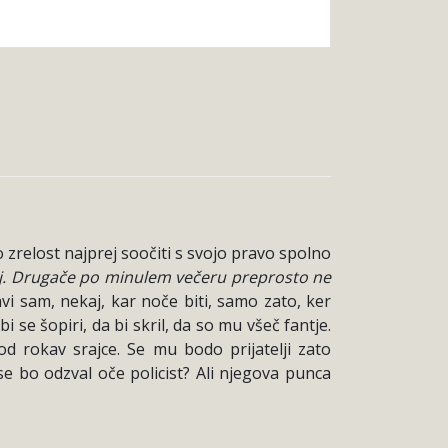
no zrelost najprej soočiti s svojo pravo spolno
anj. Drugače po minulem večeru preprosto ne
avi sam, nekaj, kar noče biti, samo zato, ker
 se šopiri, da bi skril, da so mu všeč fantje.
d rokav srajce. Se mu bodo prijatelji zato
se bo odzval oče policist? Ali njegova punca