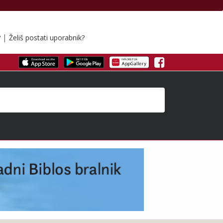
|
?
Želiš postati uporabnik?
Facebook