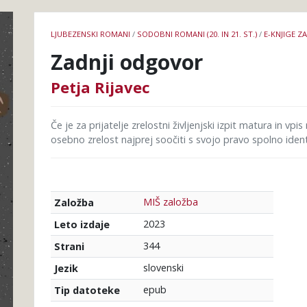
Podrobnosti
LJUBEZENSKI ROMANI
/
SODOBNI ROMANI (20. IN 21. ST.)
/
E-KNJIGE Z
knjige
Zadnji odgovor
Petja Rijavec
Če je za prijatelje zrelostni življenjski izpit matura in vp
osebno zrelost najprej soočiti s svojo pravo spolno ident
MIŠ založba
Založba
2023
Leto izdaje
344
Strani
slovenski
Jezik
epub
Tip datoteke