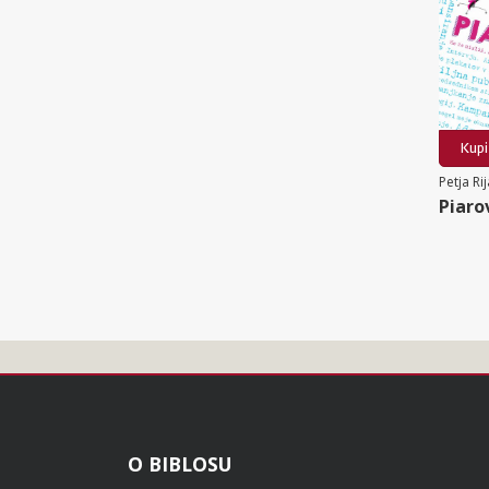
Kupi
Petja Ri
Piaro
Noga
O BIBLOSU