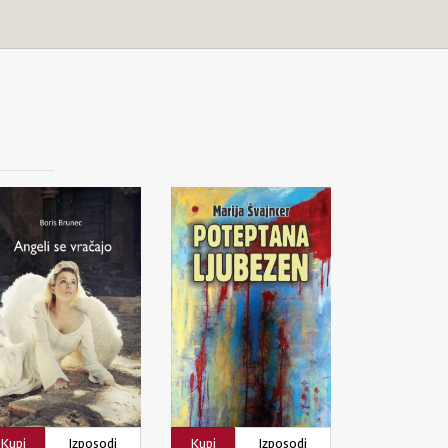
Kupi
Izposodi
Kupi
Izposodi