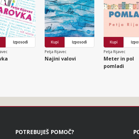
Izposodi
Kupi
Izposodi
Kupi
Izpo
javec
Petja Rijavec
Petja Rijavec
vka
Najini valovi
Meter in pol
pomladi
POTREBUJEŠ POMOČ?
P