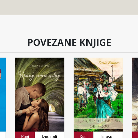
POVEZANE KNJIGE
Kupi
Izposodi
Kupi
Izposodi