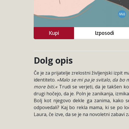
Kupi
Izposodi
Dolg opis
Če je za prijatelje zrelostni življenjski izpi
identiteto.
»Malo se mi pa je svitalo, da bo
more biti.«
Trudi se verjeti, da je takšen k
drugi hočejo, da je. Poln je zanikanja, izmik
Bolj kot njegovo dekle ga zanima, kako se
odpovedali? Kaj bo rekla mama, ki se po loč
Laura, če izve, da se je na novoletni zabavi z