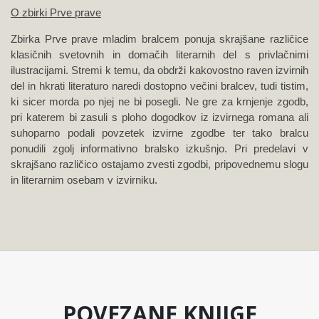
O zbirki Prve prave
Zbirka Prve prave mladim bralcem ponuja skrajšane različice
klasičnih svetovnih in domačih literarnih del s privlačnimi
ilustracijami. Stremi k temu, da obdrži kakovostno raven izvirnih
del in hkrati literaturo naredi dostopno večini bralcev, tudi tistim,
ki sicer morda po njej ne bi posegli. Ne gre za krnjenje zgodb,
pri katerem bi zasuli s ploho dogodkov iz izvirnega romana ali
suhoparno podali povzetek izvirne zgodbe ter tako bralcu
ponudili zgolj informativno bralsko izkušnjo. Pri predelavi v
skrajšano različico ostajamo zvesti zgodbi, pripovednemu slogu
in literarnim osebam v izvirniku.
POVEZANE KNJIGE