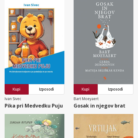
Kupi
Izposodi
Kupi
Izposodi
Ivan Sivec
Bart Moeyaert
Pika pri Medvedku Puju
Gosak in njegov brat