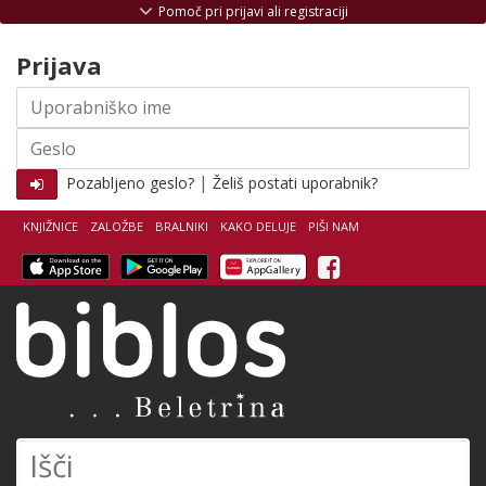
Skoči na vsebino
Pomoč pri prijavi ali registraciji
Prijava
Uporabniško
ime
Geslo
|
Pozabljeno geslo?
Želiš postati uporabnik?
KNJIŽNICE
ZALOŽBE
BRALNIKI
KAKO DELUJE
PIŠI NAM
Facebook
Biblos