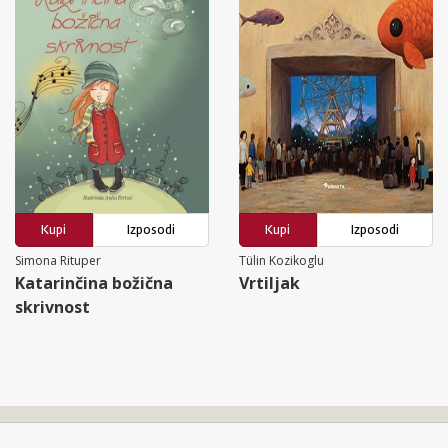
Kupi
Izposodi
Kupi
Izposodi
Simona Rituper
Tülin Kozikoglu
Katarinčina božična
Vrtiljak
skrivnost