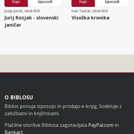
Kupi
Izposodi
Kupi
Izposodi
Josip Jurčič, Iztok Ilich
Ivan Tavčar, Iztok Ilich
Jurij Kozjak - slovenski
Visoška kronika
janičar
Noga
O BIBLOSU
Biblos ponuja izposojo in prodajo e-knjig. Sodeluje z
založbami in knjižnicami.
Plačilne storitve Biblosa zagotavljata
PayPal.com
in
Bankart
.