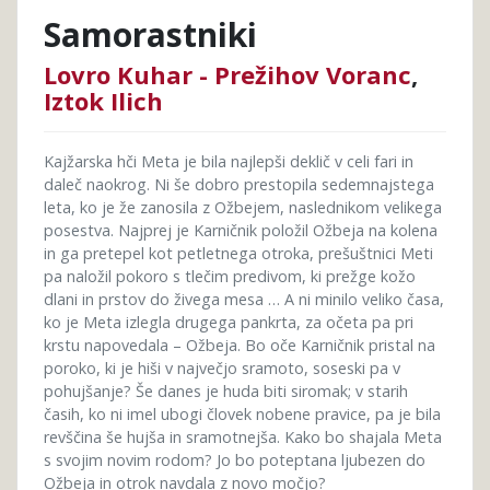
Samorastniki
Lovro Kuhar - Prežihov Voranc
,
Iztok Ilich
Kajžarska hči Meta je bila najlepši deklič v celi fari in
daleč naokrog. Ni še dobro prestopila sedemnajstega
leta, ko je že zanosila z Ožbejem, naslednikom velikega
posestva. Najprej je Karničnik položil Ožbeja na kolena
in ga pretepel kot petletnega otroka, prešuštnici Meti
pa naložil pokoro s tlečim predivom, ki prežge kožo
dlani in prstov do živega mesa … A ni minilo veliko časa,
ko je Meta izlegla drugega pankrta, za očeta pa pri
krstu napovedala – Ožbeja. Bo oče Karničnik pristal na
poroko, ki je hiši v največjo sramoto, soseski pa v
pohujšanje? Še danes je huda biti siromak; v starih
časih, ko ni imel ubogi človek nobene pravice, pa je bila
revščina še hujša in sramotnejša. Kako bo shajala Meta
s svojim novim rodom? Jo bo poteptana ljubezen do
Ožbeja in otrok navdala z novo močjo?