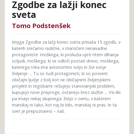
Zgodbe za lažji konec
sveta
Tomo Podstenšek
Knjiga Zgodbe za lažji konec sveta prinaša 15 zgodb, v
katerih srečamo različne, v marsičem nenavadne
protagoniste: moškega, ki poskuša ujeti ritem dihanja
soljudi, moškega, ki se odloči postati drevo, moškega,
katerega roka ima avtonomno voljo in živi svoje
življenje … Tu so tudi protagonisti, ki so povsem
običajni ljudje z bolj kot ne običajnimi življenjskimi
projekti in tegobami: rešujejo stanovanjski problem,
kupujejo nove preproge, ostanejo brez službe … Vsi liki
pa imajo nekaj skupnega: živijo v svetu, v katerem
marsikaj ni tako, kot naj bi bilo, marsikaj ni prav. In ta
svet je prepoznavno – naš.