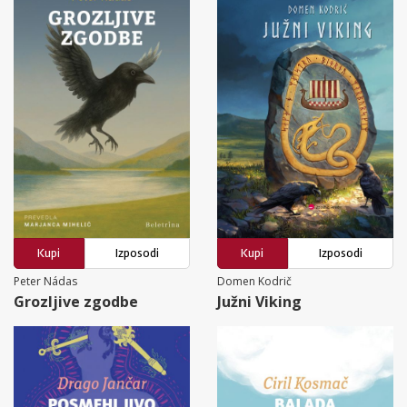
Kupi
Izposodi
Kupi
Izposodi
Peter Nádas
Domen Kodrič
Grozljive zgodbe
Južni Viking