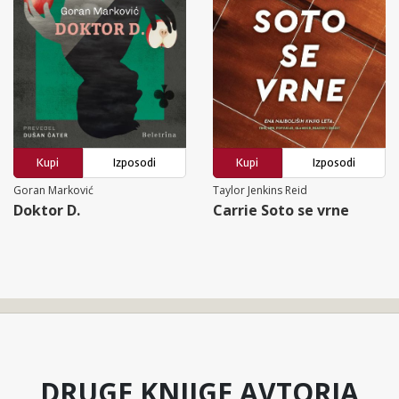
Kupi
Izposodi
Kupi
Izposodi
Goran Marković
Taylor Jenkins Reid
Doktor D.
Carrie Soto se vrne
DRUGE KNJIGE AVTORJA