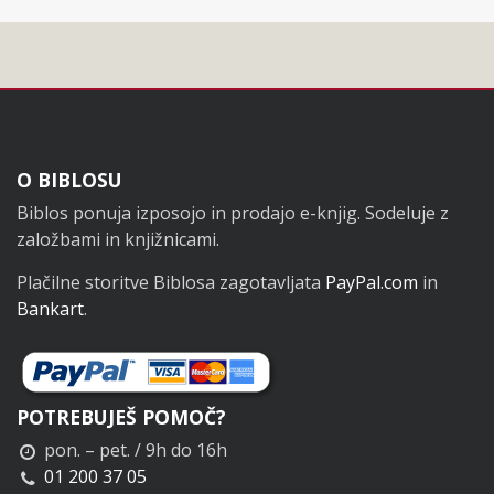
Noga
O BIBLOSU
Biblos ponuja izposojo in prodajo e-knjig. Sodeluje z
založbami in knjižnicami.
Plačilne storitve Biblosa zagotavljata
PayPal.com
in
Bankart
.
POTREBUJEŠ POMOČ?
pon. – pet. / 9h do 16h
01 200 37 05