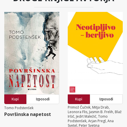
Kupi
Izposodi
Kupi
Izposodi
Primož Čučnik, Mitja Drab,
Tomo Podstenšek
Leonora Flis, Jasmin B. Frelih, Blaž
Površinska napetost
Iršič, Jedrt Maležič, Tomo
Podstenšek, Arjan Pregl, Ana
Svetel, Peter Svetina