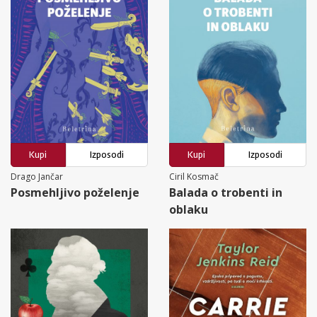
Kupi
Izposodi
Kupi
Izposodi
Drago Jančar
Ciril Kosmač
Posmehljivo poželenje
Balada o trobenti in
oblaku