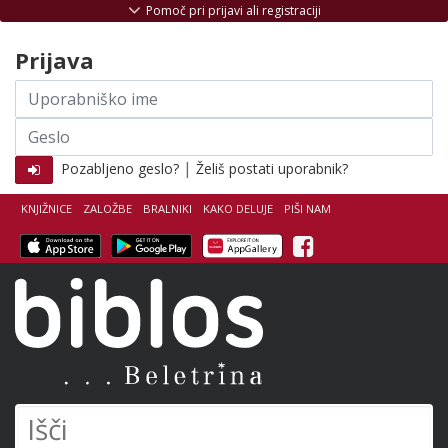
Skoči na vsebino
Pomoč pri prijavi ali registraciji
Prijava
Uporabniško
ime
Geslo
|
Pozabljeno geslo?
Želiš postati uporabnik?
KNJIŽNICE
ZALOŽBE
BRALNIKI
KAKO DELUJE
PIŠI NAM
Facebook
Biblos