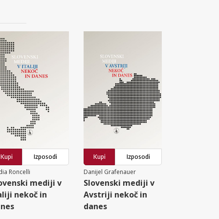
Kupi
Izposodi
Kupi
Izposodi
ia Roncelli
Danijel Grafenauer
ovenski mediji v
Slovenski mediji v
aliji nekoč in
Avstriji nekoč in
anes
danes