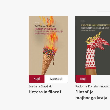
Kupi
Izposodi
Kupi
Svetlana Slapšak
Radomir Konstantinović
Hetera in filozof
Filozofija
majhnega kraja