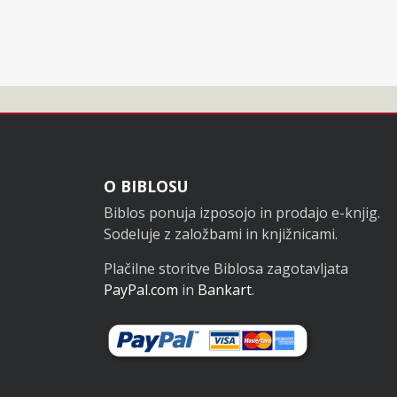
Noga
O BIBLOSU
Biblos ponuja izposojo in prodajo e-knjig.
Sodeluje z založbami in knjižnicami.
Plačilne storitve Biblosa zagotavljata
PayPal.com
in
Bankart
.