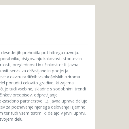
desetletjih prehodila pot hitrega razvoja.
uporabniku, dvigovanju kakovosti storitev in
osti, preglednosti in učinkovitosti. Javna
ovit servis za državljane in podjetja.
e v okviru različnih visokošolskih oziroma
lel ponuditi celovito gradivo, ki zajema
učuje tudi vsebine, skladne s sodobnimi trendi
učinkov predpisov, odpravljanje
vno-zasebno partnerstvo …). Javna uprava deluje
ditev za poznavanje njenega delovanja izjemno
r tudi vsem tistim, ki delajo v javni upravi,
i svojem delu.