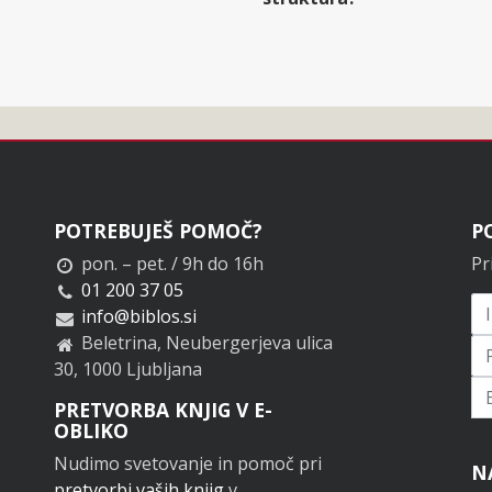
POTREBUJEŠ POMOČ?
P
pon. – pet. / 9h do 16h
Pr
01 200 37 05
info@biblos.si
Beletrina, Neubergerjeva ulica
30, 1000 Ljubljana
Pr
PRETVORBA KNJIG V E-
OBLIKO
Nudimo svetovanje in pomoč pri
N
pretvorbi vaših knjig
v