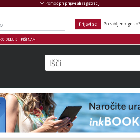
Pomoč pri prijavi ali registraciji
Pozabljeno geslo
Prijavi se
KO DELUJE
PIŠI NAM
s
Išči