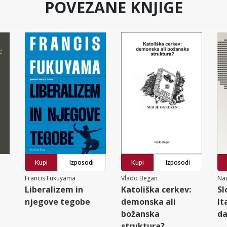
POVEZANE KNJIGE
Kupi
Izposodi
Kupi
Izposodi
Francis Fukuyama
Vlado Began
Nad
Liberalizem in
Katoliška cerkev:
Sl
njegove tegobe
demonska ali
It
božanska
d
struktura?