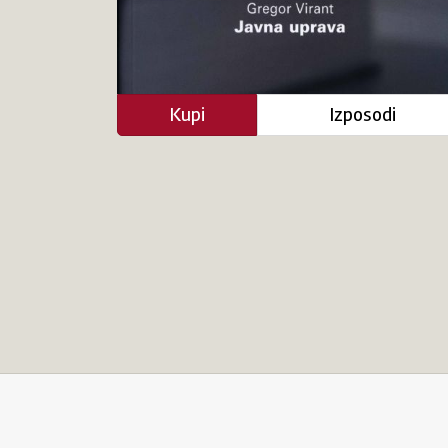
Kupi
Izposodi