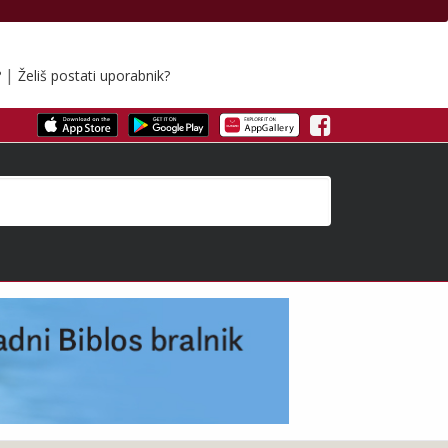
|
?
Želiš postati uporabnik?
Facebook