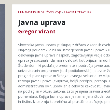
Podrobnosti
HUMANISTIKA IN DRUŽBOSLOVJE
/
PRAVNA LITERATURA
knjige
Javna uprava
Gregor Virant
Slovenska javna uprava je skupaj z državo v zadnjih dveh 
Največji poudarek je bil na usmerjenosti javne uprave k 
delovanja javne uprave nasploh, zagotavljanju večje odprt
uprava je spoznala, da mora delovati kot prijazen in učink
Študentom, ki poslušajo predmete s področja javne uprav
univerzitetnih programov (tudi podiplomskih), je avtor že
pregled javne uprave in širšega javnega sektorja ter vklj
razvoja javne uprave (e-uprava, boljši predpisi, presoja 
administrativnih ovir, upravljanje celovite kakovosti, ja
na podlagi in v okviru zakona, zato je njena pravna ure
pomembna. Knjiga Javna uprava je namenjena študentom te
in tistim, ki se z njo teoretično ali praktično srečujejo pr