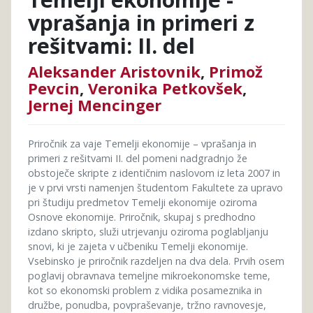
vprašanja in primeri z
rešitvami: II. del
Aleksander Aristovnik
,
Primož
Pevcin
,
Veronika Petkovšek
,
Jernej Mencinger
Priročnik za vaje Temelji ekonomije – vprašanja in
primeri z rešitvami II. del pomeni nadgradnjo že
obstoječe skripte z identičnim naslovom iz leta 2007 in
je v prvi vrsti namenjen študentom Fakultete za upravo
pri študiju predmetov Temelji ekonomije oziroma
Osnove ekonomije. Priročnik, skupaj s predhodno
izdano skripto, služi utrjevanju oziroma poglabljanju
snovi, ki je zajeta v učbeniku Temelji ekonomije.
Vsebinsko je priročnik razdeljen na dva dela. Prvih osem
poglavij obravnava temeljne mikroekonomske teme,
kot so ekonomski problem z vidika posameznika in
družbe, ponudba, povpraševanje, tržno ravnovesje,