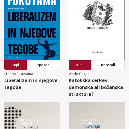
Kupi
Izposodi
Kupi
Izposodi
Francis Fukuyama
Vlado Began
Liberalizem in njegove
Katoliška cerkev:
tegobe
demonska ali božanska
struktura?