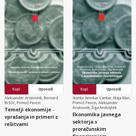
Kupi
Izposodi
Kupi
Izposodi
Aleksander Aristovnik, Bernard
Stanka Setnikar Cankar, Maja Klun,
Brščič, Primož Pevcin
Primož Pevcin, Aleksander
Aristovnik, Žiga Andoljšek
Temelji ekonomije -
Ekonomika javnega
vprašanja in primeri z
sektorja s
rešitvami
proračunskim