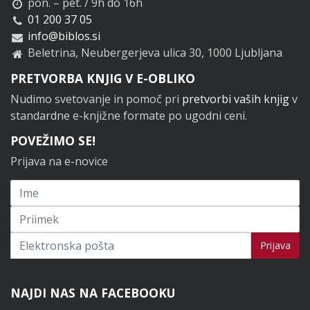
pon. – pet. / 9h do 16h
01 200 37 05
info@biblos.si
Beletrina, Neubergerjeva ulica 30, 1000 Ljubljana
PRETVORBA KNJIG V E-OBLIKO
Nudimo svetovanje in pomoč pri
pretvorbi vaših knjig
v
standardne e-knjižne formate po ugodni ceni.
POVEŽIMO SE!
Prijava na e-novice
Prijavi se na novice
Prijava
NAJDI NAS NA FACEBOOKU