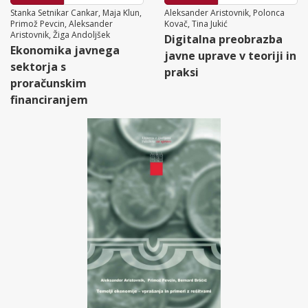
Stanka Setnikar Cankar, Maja Klun,
Aleksander Aristovnik, Polonca
Primož Pevcin, Aleksander
Kovač, Tina Jukić
Aristovnik, Žiga Andoljšek
Digitalna preobrazba
Ekonomika javnega
javne uprave v teoriji in
sektorja s
praksi
proračunskim
financiranjem