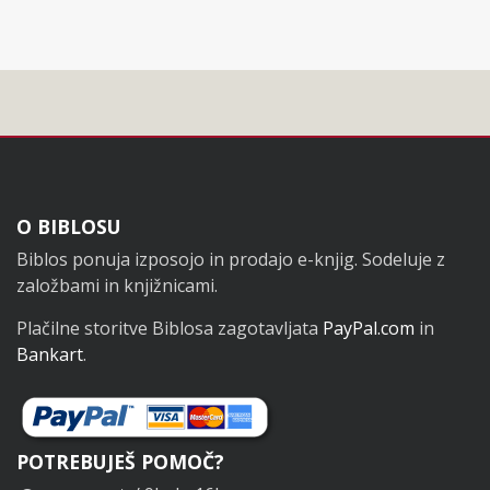
Noga
O BIBLOSU
Biblos ponuja izposojo in prodajo e-knjig. Sodeluje z
založbami in knjižnicami.
Plačilne storitve Biblosa zagotavljata
PayPal.com
in
Bankart
.
POTREBUJEŠ POMOČ?