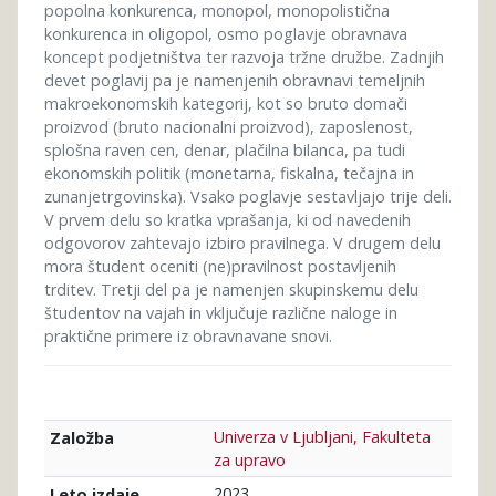
popolna konkurenca, monopol, monopolistična
konkurenca in oligopol, osmo poglavje obravnava
koncept podjetništva ter razvoja tržne družbe. Zadnjih
devet poglavij pa je namenjenih obravnavi temeljnih
makroekonomskih kategorij, kot so bruto domači
proizvod (bruto nacionalni proizvod), zaposlenost,
splošna raven cen, denar, plačilna bilanca, pa tudi
ekonomskih politik (monetarna, fiskalna, tečajna in
zunanjetrgovinska). Vsako poglavje sestavljajo trije deli.
V prvem delu so kratka vprašanja, ki od navedenih
odgovorov zahtevajo izbiro pravilnega. V drugem delu
mora študent oceniti (ne)pravilnost postavljenih
trditev. Tretji del pa je namenjen skupinskemu delu
študentov na vajah in vključuje različne naloge in
praktične primere iz obravnavane snovi.
Univerza v Ljubljani, Fakulteta
Založba
za upravo
2023
Leto izdaje