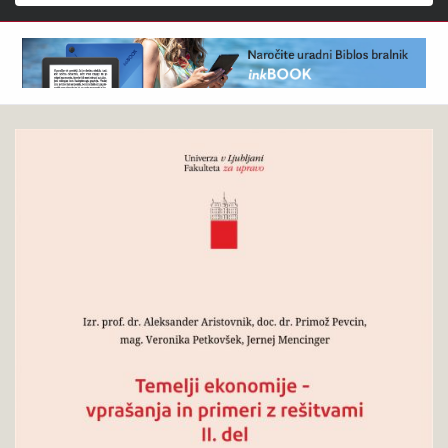
Išči
Aleksander
Pokukaj
Aristovnik,
v
Primož
knjigo
Pevcin,
Veronika
Petkovšek,
Jernej
Mencinger
: