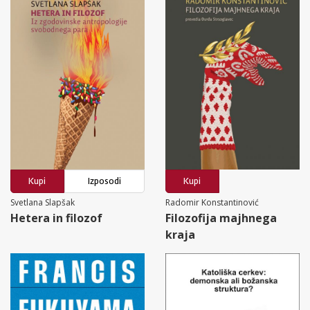
Kupi
Izposodi
Kupi
Svetlana Slapšak
Radomir Konstantinović
Hetera in filozof
Filozofija majhnega
kraja