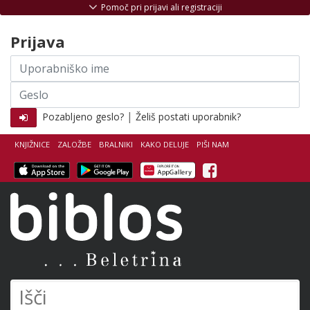
Skoči na vsebino
Pomoč pri prijavi ali registraciji
Prijava
Uporabniško
ime
Geslo
|
Pozabljeno geslo?
Želiš postati uporabnik?
KNJIŽNICE
ZALOŽBE
BRALNIKI
KAKO DELUJE
PIŠI NAM
Facebook
Biblos