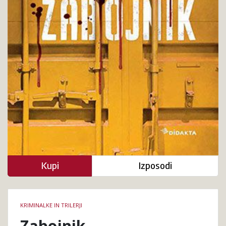
Kupi
Izposodi
Podrobnosti
KRIMINALKE IN TRILERJI
knjige
Zabojnik