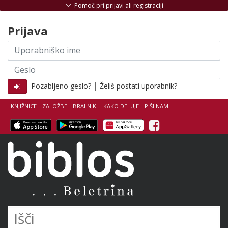
Skoči na vsebino
Pomoč pri prijavi ali registraciji
Prijava
Uporabniško
ime
Geslo
|
Pozabljeno geslo?
Želiš postati uporabnik?
KNJIŽNICE
ZALOŽBE
BRALNIKI
KAKO DELUJE
PIŠI NAM
Facebook
Biblos