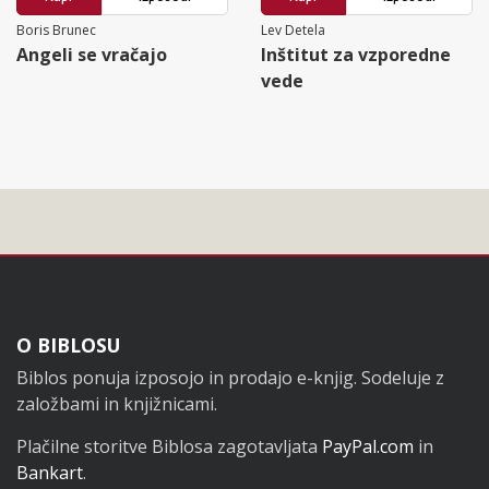
Boris Brunec
Lev Detela
Angeli se vračajo
Inštitut za vzporedne
vede
Noga
O BIBLOSU
Biblos ponuja izposojo in prodajo e-knjig. Sodeluje z
založbami in knjižnicami.
Plačilne storitve Biblosa zagotavljata
PayPal.com
in
Bankart
.