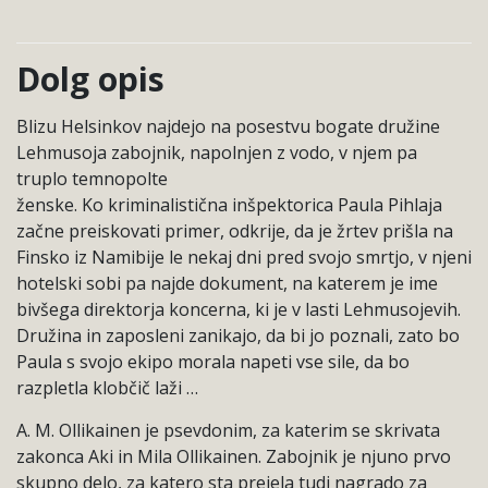
Dolg opis
Blizu Helsinkov najdejo na posestvu bogate družine
Lehmusoja zabojnik, napolnjen z vodo, v njem pa
truplo temnopolte
ženske. Ko kriminalistična inšpektorica Paula Pihlaja
začne preiskovati primer, odkrije, da je žrtev prišla na
Finsko iz Namibije le nekaj dni pred svojo smrtjo, v njeni
hotelski sobi pa najde dokument, na katerem je ime
bivšega direktorja koncerna, ki je v lasti Lehmusojevih.
Družina in zaposleni zanikajo, da bi jo poznali, zato bo
Paula s svojo ekipo morala napeti vse sile, da bo
razpletla klobčič laži …
A. M. Ollikainen je psevdonim, za katerim se skrivata
zakonca Aki in Mila Ollikainen. Zabojnik je njuno prvo
skupno delo, za katero sta prejela tudi nagrado za