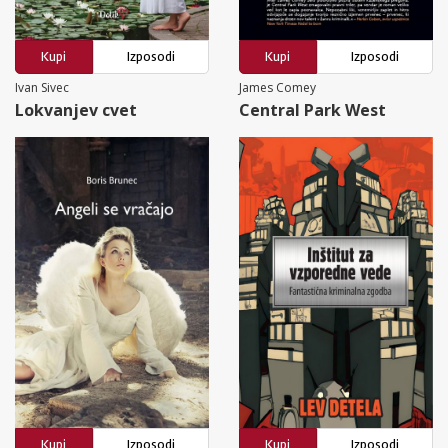
Kupi
Izposodi
Kupi
Izposodi
Ivan Sivec
James Comey
Lokvanjev cvet
Central Park West
Kupi
Izposodi
Kupi
Izposodi