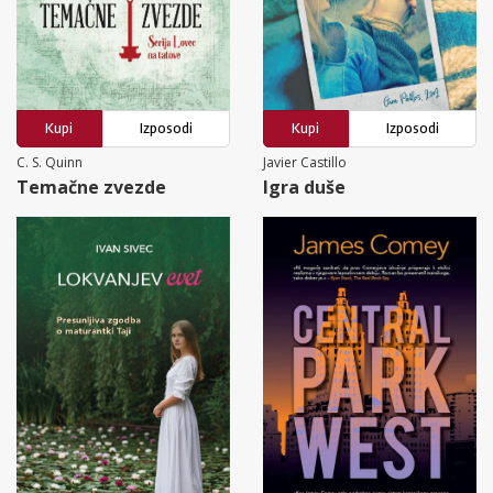
Kupi
Izposodi
Kupi
Izposodi
C. S. Quinn
Javier Castillo
Temačne zvezde
Igra duše