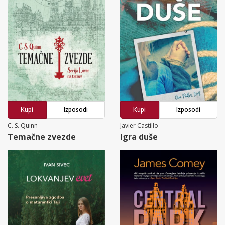
Kupi
Izposodi
Kupi
Izposodi
C. S. Quinn
Javier Castillo
Temačne zvezde
Igra duše