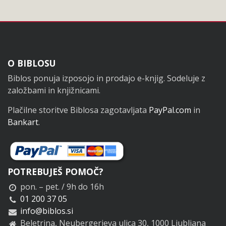
Noga
O BIBLOSU
Biblos ponuja izposojo in prodajo e-knjig. Sodeluje z
založbami in knjižnicami.
Plačilne storitve Biblosa zagotavljata
PayPal.com
in
Bankart
.
POTREBUJEŠ POMOČ?
pon. – pet. / 9h do 16h
01 200 37 05
info@biblos.si
Beletrina, Neubergerjeva ulica 30, 1000 Ljubljana