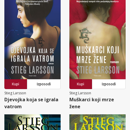
Kupi
Izposodi
Kupi
Izposodi
Stieg Larsson
Stieg Larsson
Djevojka koja se igrala
Muškarci koji mrze
vatrom
žene