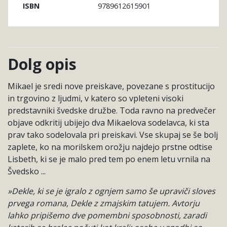
9789612615901
ISBN
Dolg opis
Mikael je sredi nove preiskave, povezane s prostitucijo
in trgovino z ljudmi, v katero so vpleteni visoki
predstavniki švedske družbe. Toda ravno na predvečer
objave odkritij ubijejo dva Mikaelova sodelavca, ki sta
prav tako sodelovala pri preiskavi. Vse skupaj se še bolj
zaplete, ko na morilskem orožju najdejo prstne odtise
Lisbeth, ki se je malo pred tem po enem letu vrnila na
Švedsko ...
»Dekle, ki se je igralo z ognjem samo še upraviči sloves
prvega romana, Dekle z zmajskim tatujem. Avtorju
lahko pripišemo dve pomembni sposobnosti, zaradi