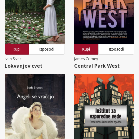
Kupi
Izposodi
Kupi
Izposodi
Ivan Sivec
James Comey
Lokvanjev cvet
Central Park West