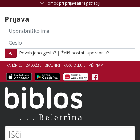
Skoči na vsebino
Pomoč pri prijavi ali registraciji
Prijava
Uporabniško
ime
Geslo
|
Pozabljeno geslo?
Želiš postati uporabnik?
KNJIŽNICE
ZALOŽBE
BRALNIKI
KAKO DELUJE
PIŠI NAM
Facebook
Biblos