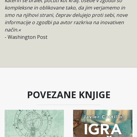
katerih se bralec počuti kot kralj: osebe v zgodbi so
kompleksne in oblikovane tako, da jim verjamemo in
smo na njihovi strani, čeprav delujejo proti sebi, nove
informacije o zgodbi pa avtor razkriva na inovativen
način.«
- Washington Post
POVEZANE KNJIGE