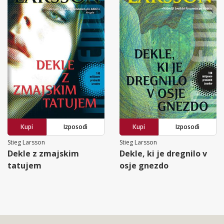
Kupi
Izposodi
Kupi
Izposodi
Stieg Larsson
Stieg Larsson
Dekle z zmajskim
Dekle, ki je dregnilo v
tatujem
osje gnezdo