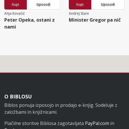
Kupi
Izposodi
Kupi
Izposodi
Anja Kovačič
Andrej Stare
Peter Opeka, ostani z
Minister Gregor pa nič
nami
Noga
O BIBLOSU
Biblos ponuja izposojo in prodajo e-knjig. Sodeluje z
založbami in knjižnicami.
Plačilne storitve Biblosa zagotavljata
PayPal.com
in