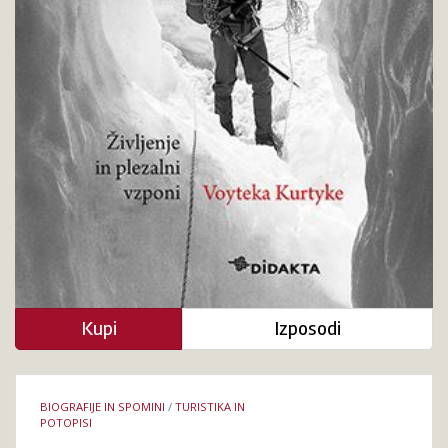
Kupi
Izposodi
Podrobnosti
BIOGRAFIJE IN SPOMINI
/
TURISTIKA IN
knjige
POTOPISI