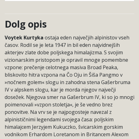
Dolg opis
Voytek Kurtyka
ostaja eden največjih alpinistov vseh
časov. Rodil se je leta 1947 in bil eden najvidnejših
akterjev zlate dobe poljskega himalajizma. S svojim
vizionarskim pristopom je opravil mnoge pomembne
vzpone: prečenje celotnega masiva Broad Peaka,
bliskovito hitra vzpona na Čo Oju in Šiša Pangmo v
»nočnem golem« slogu in zahodna stena Gašerbruma
IV v alpskem slogu, kar je morda njegov največji
dosežek. Njegova smer na Gašerbrum IV, ki so jo mnogi
poimenovali »vzpon stoletja«, je še vedno brez
ponovitve. Na vrv se je najpogosteje navezal z
alpinističnimi legendami svojega časa: poljskim
himalajcem Jerzyjem Kukuczko, švicarskim gorskim
vodnikom Erhardom Loretanom in Britancem Alexom