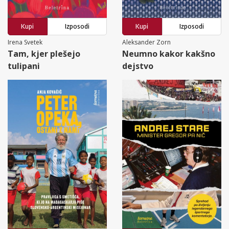
Kupi
Izposodi
Kupi
Izposodi
Irena Svetek
Aleksander Zorn
Tam, kjer plešejo
Neumno kakor kakšno
tulipani
dejstvo