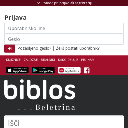
Skoči na vsebino
Pomoč pri prijavi ali registraciji
Prijava
Uporabniško
ime
Geslo
|
Pozabljeno geslo?
Želiš postati uporabnik?
KNJIŽNICE
ZALOŽBE
BRALNIKI
KAKO DELUJE
PIŠI NAM
Facebook
Biblos