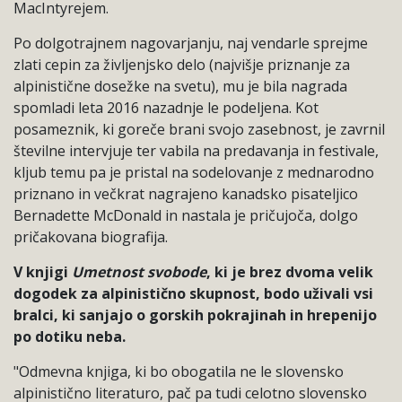
MacIntyrejem.
Po dolgotrajnem nagovarjanju, naj vendarle sprejme
zlati cepin za življenjsko delo (najvišje priznanje za
alpinistične dosežke na svetu), mu je bila nagrada
spomladi leta 2016 nazadnje le podeljena. Kot
posameznik, ki goreče brani svojo zasebnost, je zavrnil
številne intervjuje ter vabila na predavanja in festivale,
kljub temu pa je pristal na sodelovanje z mednarodno
priznano in večkrat nagrajeno kanadsko pisateljico
Bernadette McDonald in nastala je pričujoča, dolgo
pričakovana biografija.
V knjigi
Umetnost svobode
, ki je brez dvoma velik
dogodek za alpinistično skupnost, bodo uživali vsi
bralci, ki sanjajo o gorskih pokrajinah in hrepenijo
po dotiku neba.
"Odmevna knjiga, ki bo obogatila ne le slovensko
alpinistično literaturo, pač pa tudi celotno slovensko