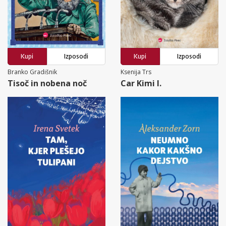
Kupi
Izposodi
Kupi
Izposodi
Branko Gradišnik
Ksenija Trs
Tisoč in nobena noč
Car Kimi I.