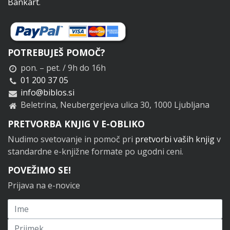
Bankart
.
POTREBUJEŠ POMOČ?
pon. – pet. / 9h do 16h
01 200 37 05
info@biblos.si
Beletrina, Neubergerjeva ulica 30, 1000 Ljubljana
PRETVORBA KNJIG V E-OBLIKO
Nudimo svetovanje in pomoč pri
pretvorbi vaših knjig
v
standardne e-knjižne formate po ugodni ceni.
POVEŽIMO SE!
Prijava na e-novice