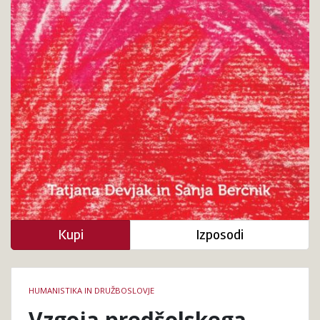
Kupi
Izposodi
Podrobnosti
HUMANISTIKA IN DRUŽBOSLOVJE
knjige
Vzgoja predšolskega