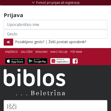
Skoči na vsebino
Pomoč pri prijavi ali registraciji
Prijava
Uporabniško
ime
Geslo
|
Pozabljeno geslo?
Želiš postati uporabnik?
KNJIŽNICE
ZALOŽBE
BRALNIKI
KAKO DELUJE
PIŠI NAM
Facebook
Biblos