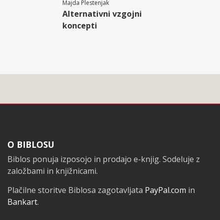
Majda Plestenjak
Alternativni vzgojni
koncepti
Noga
O BIBLOSU
Biblos ponuja izposojo in prodajo e-knjig. Sodeluje z
založbami in knjižnicami.
Plačilne storitve Biblosa zagotavljata
PayPal.com
in
Bankart
.