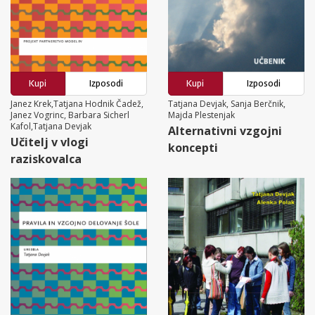
Kupi
Izposodi
Kupi
Izposodi
Janez Krek,Tatjana Hodnik Čadež,
Tatjana Devjak, Sanja Berčnik,
Janez Vogrinc, Barbara Sicherl
Majda Plestenjak
Kafol,Tatjana Devjak
Alternativni vzgojni
Učitelj v vlogi
koncepti
raziskovalca