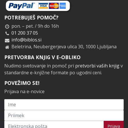
POTREBUJEŠ POMOČ?
pon. – pet. / 9h do 16h
01 200 37 05
info@biblos.si
Beletrina, Neubergerjeva ulica 30, 1000 Ljubljana
PRETVORBA KNJIG V E-OBLIKO
Nudimo svetovanje in pomoč pri
pretvorbi vaših knjig
v
standardne e-knjižne formate po ugodni ceni.
POVEŽIMO SE!
Prijava na e-novice
Prijavi se na novice
Prijava