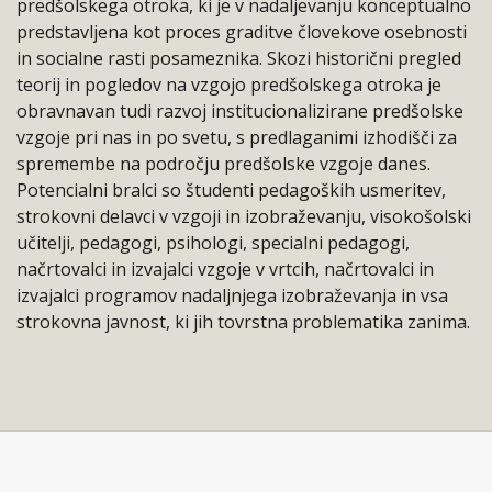
predšolskega otroka, ki je v nadaljevanju konceptualno
predstavljena kot proces graditve človekove osebnosti
in socialne rasti posameznika. Skozi historični pregled
teorij in pogledov na vzgojo predšolskega otroka je
obravnavan tudi razvoj institucionalizirane predšolske
vzgoje pri nas in po svetu, s predlaganimi izhodišči za
spremembe na področju predšolske vzgoje danes.
Potencialni bralci so študenti pedagoških usmeritev,
strokovni delavci v vzgoji in izobraževanju, visokošolski
učitelji, pedagogi, psihologi, specialni pedagogi,
načrtovalci in izvajalci vzgoje v vrtcih, načrtovalci in
izvajalci programov nadaljnjega izobraževanja in vsa
strokovna javnost, ki jih tovrstna problematika zanima.