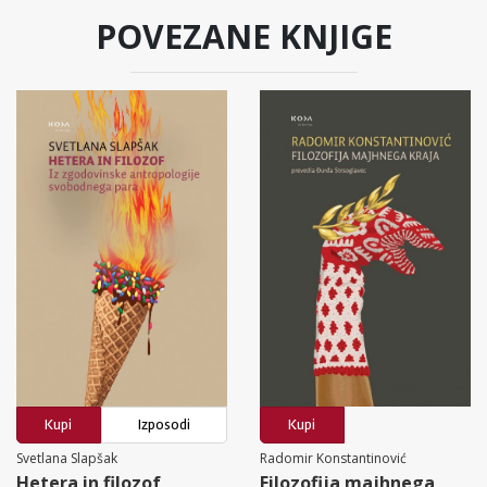
POVEZANE KNJIGE
Kupi
Izposodi
Kupi
Svetlana Slapšak
Radomir Konstantinović
Hetera in filozof
Filozofija majhnega