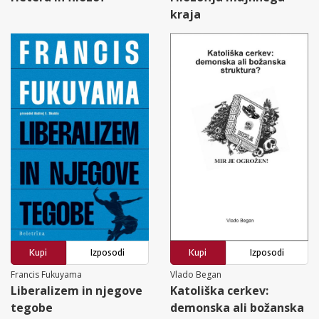
kraja
Kupi
Izposodi
Kupi
Izposodi
Francis Fukuyama
Vlado Began
Liberalizem in njegove
Katoliška cerkev:
tegobe
demonska ali božanska