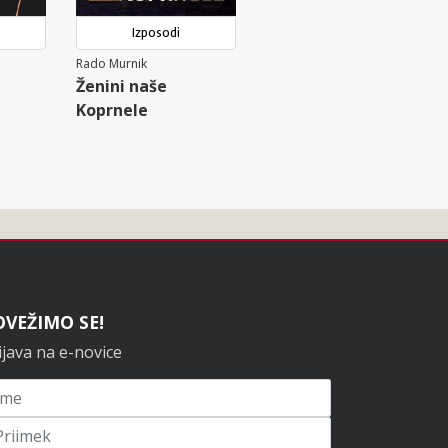
Izposodi
Rado Murnik
Ženini naše
Koprnele
OVEŽIMO SE!
ijava na e-novice