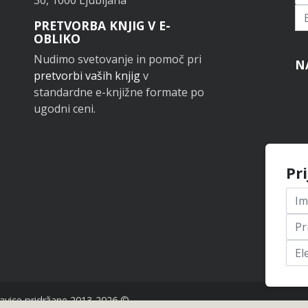
Pr
PRETVORBA KNJIG V E-
OBLIKO
Nudimo svetovanje in pomoč pri
N
pretvorbi vaših knjig
v
standardne e-knjižne formate po
ugodni ceni.
Pr
avice pridržane 2013-2026 ©