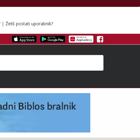
|
?
Želiš postati uporabnik?
Facebook