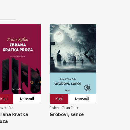
Kupi
Izposodi
Kupi
Izposodi
nz Kafka
Robert Titan Felix
rana kratka
Grobovi, sence
oza