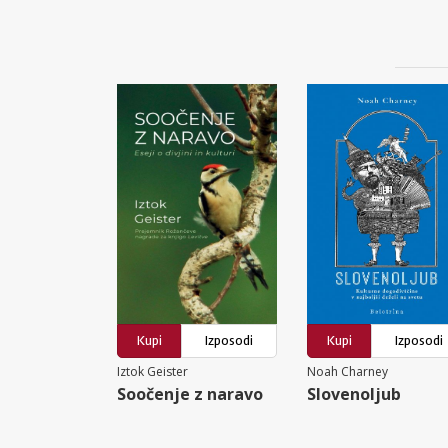
Kupi
Izposodi
Kupi
Izposodi
Iztok Geister
Noah Charney
Soočenje z naravo
Slovenoljub