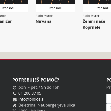
Izposodi
Izposodi
Izposodi
rnik
Rado Murnik
Rado Murnik
janičar
Nirvana
Ženini naše
Koprnele
POTREBUJEŠ POMOČ?
P
pon. – pet. / 9h do 16h
Pr
01 200 37 05
info@biblos.si
Beletrina, Neubergerjeva ulica
30, 1000 Ljubljana