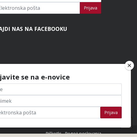
ijavi se na novice
Prijava
AJDI NAS NA FACEBOOKU
ijavite se na e-novice
Prijava
Na
na
Piškotki
Pogoji poslovanja