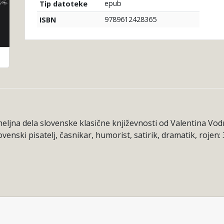
epub
Tip datoteke
9789612428365
ISBN
temeljna dela slovenske klasične književnosti od Valentina 
enski pisatelj, časnikar, humorist, satirik, dramatik, rojen: 3