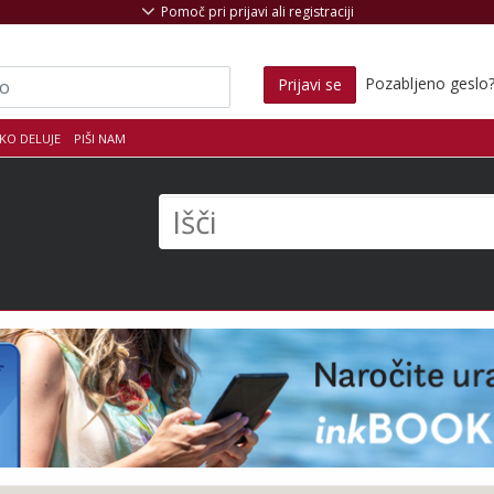
Pomoč pri prijavi ali registraciji
Pozabljeno geslo
Prijavi se
KO DELUJE
PIŠI NAM
s
Išči