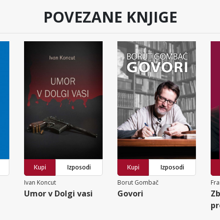
POVEZANE KNJIGE
Kupi
Izposodi
Kupi
Izposodi
Ivan Koncut
Borut Gombač
Fra
Umor v Dolgi vasi
Govori
Zb
pr