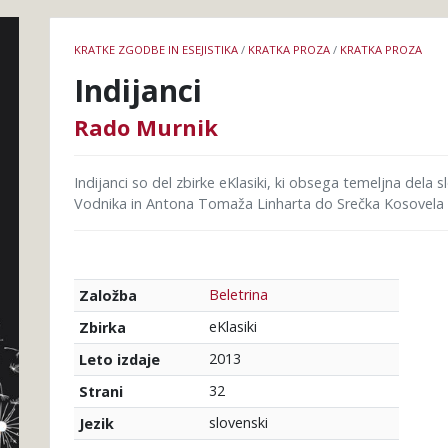
Podrobnosti
KRATKE ZGODBE IN ESEJISTIKA
/
KRATKA PROZA
/
KRATKA PROZA
knjige
Indijanci
Rado Murnik
Indijanci so del zbirke eKlasiki, ki obsega temeljna dela 
Vodnika in Antona Tomaža Linharta do Srečka Kosovela i
Beletrina
Založba
eKlasiki
Zbirka
2013
Leto izdaje
32
Strani
slovenski
Jezik