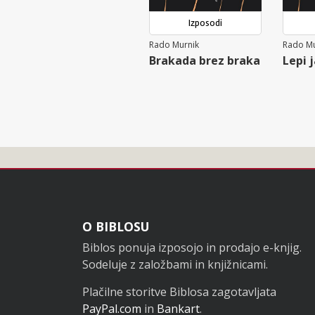
Izposodi
Rado Murnik
Rado Mu
Brakada brez braka
Lepi 
Noga
O BIBLOSU
Biblos ponuja izposojo in prodajo e-knjig.
Sodeluje z založbami in knjižnicami.
Plačilne storitve Biblosa zagotavljata
PayPal.com
in
Bankart
.