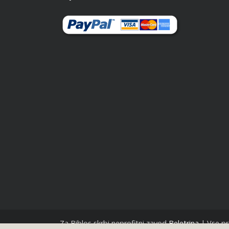
Za Biblos skrbi neprofitni zavod
Beletrina
| Vse pr