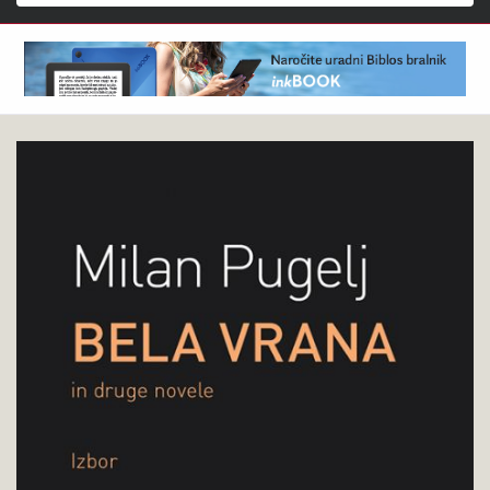
Išči
Milan
Pokukaj
Pugelj
v
:
knjigo
Bela
vrana