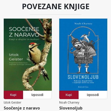
POVEZANE KNJIGE
Kupi
Izposodi
Kupi
Izposodi
Iztok Geister
Noah Charney
Soočenje z naravo
Slovenoljub