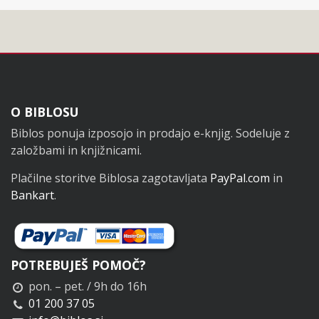
Noga
O BIBLOSU
Biblos ponuja izposojo in prodajo e-knjig. Sodeluje z
založbami in knjižnicami.
Plačilne storitve Biblosa zagotavljata
PayPal.com
in
Bankart
.
POTREBUJEŠ POMOČ?
pon. – pet. / 9h do 16h
01 200 37 05