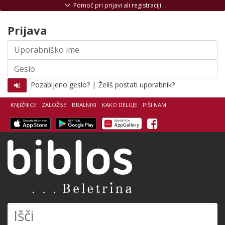
Skoči na vsebino
Pomoč pri prijavi ali registraciji
Prijava
Uporabniško
ime
Geslo
|
Pozabljeno geslo?
Želiš postati uporabnik?
KNJIŽNICE
ZALOŽBE
BRALNIKI
KAKO DELUJE
PIŠI NAM
Facebook
Biblos