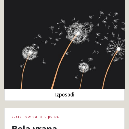
Izposodi
Podrobnosti
KRATKE ZGODBE IN ESEJISTIKA
knjige
Bela vrana