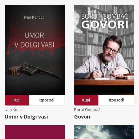
Kupi
Izposodi
Kupi
Izposodi
Ivan Koncut
Borut Gombač
Umor v Dolgi vasi
Govori