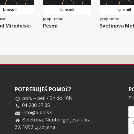
Izposodi
Izposodi
Izposodi
itar
Josip Stritar
Josip Stritar
d Mirodolski
Pesmi
Svetinova Me
POTREBUJEŠ POMOČ?
P
pon. – pet. / 9h do 16h
Pr
01 200 37 05
info@biblos.si
Beletrina, Neubergerjeva ulica
30, 1000 Ljubljana
Pr