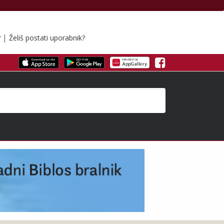
|
?
Želiš postati uporabnik?
Facebook