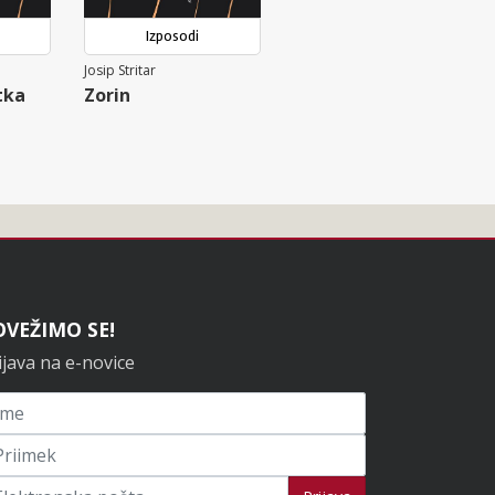
Izposodi
Josip Stritar
tka
Zorin
OVEŽIMO SE!
ijava na e-novice
ijavi se na novice