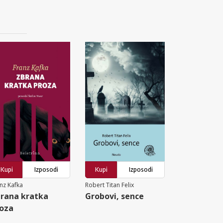
Kupi
Izposodi
Kupi
Izposodi
nz Kafka
Robert Titan Felix
rana kratka
Grobovi, sence
oza