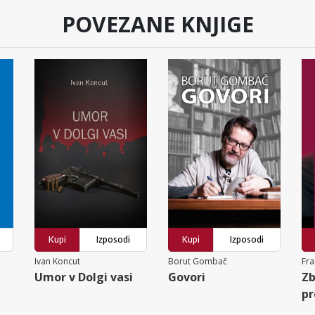
POVEZANE KNJIGE
Kupi
Izposodi
Kupi
Izposodi
Ivan Koncut
Borut Gombač
Fra
Umor v Dolgi vasi
Govori
Zb
pr