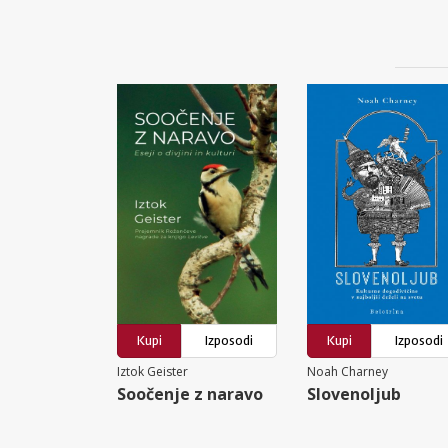
Kupi
Izposodi
Kupi
Izposodi
Iztok Geister
Noah Charney
Soočenje z naravo
Slovenoljub