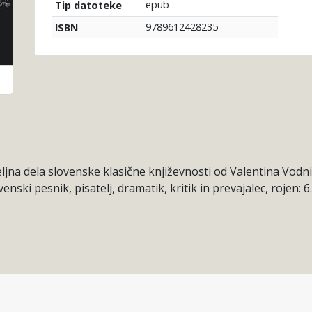
epub
Tip datoteke
9789612428235
ISBN
meljna dela slovenske klasične književnosti od Valentina Vo
venski pesnik, pisatelj, dramatik, kritik in prevajalec, rojen