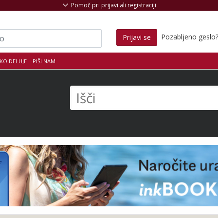
Pomoč pri prijavi ali registraciji
Pozabljeno geslo
Prijavi se
KO DELUJE
PIŠI NAM
s
Išči