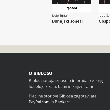
Izposodi
Josip Stritar
Josip Str
Dunajski soneti
Gospo
Noga
O BIBLOSU
Biblos ponuja izposojo in prodajo e-knjig.
Sodeluje z založbami in knjižnicami.
Plačilne storitve Biblosa zagotavljata
PayPal.com
in
Bankart
.