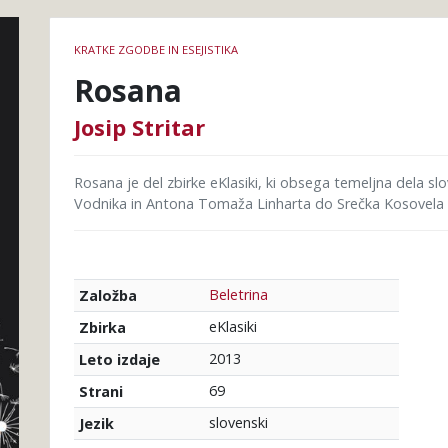
Podrobnosti
KRATKE ZGODBE IN ESEJISTIKA
knjige
Rosana
Josip Stritar
Rosana je del zbirke eKlasiki, ki obsega temeljna dela sl
Vodnika in Antona Tomaža Linharta do Srečka Kosovela i
Beletrina
Založba
eKlasiki
Zbirka
2013
Leto izdaje
69
Strani
slovenski
Jezik