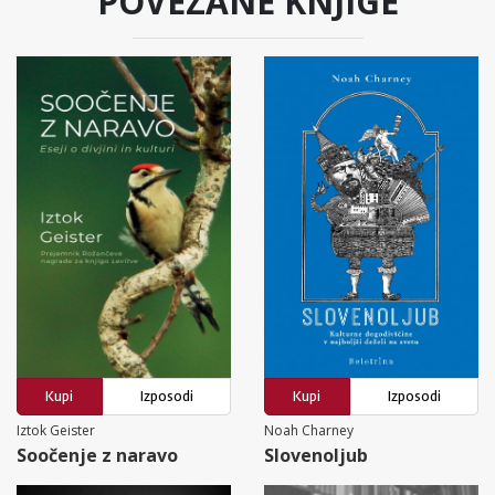
POVEZANE KNJIGE
Kupi
Izposodi
Kupi
Izposodi
Iztok Geister
Noah Charney
Soočenje z naravo
Slovenoljub