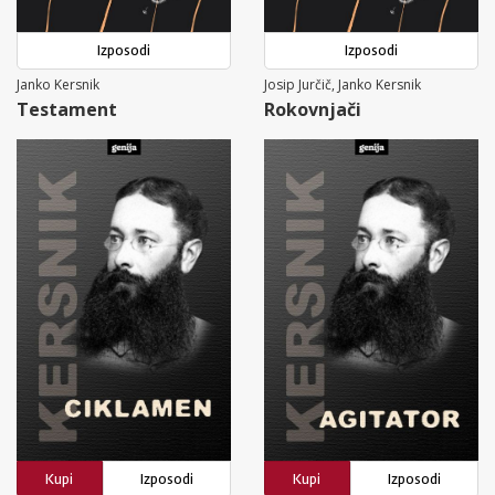
Izposodi
Izposodi
Janko Kersnik
Josip Jurčič, Janko Kersnik
Testament
Rokovnjači
Kupi
Izposodi
Kupi
Izposodi