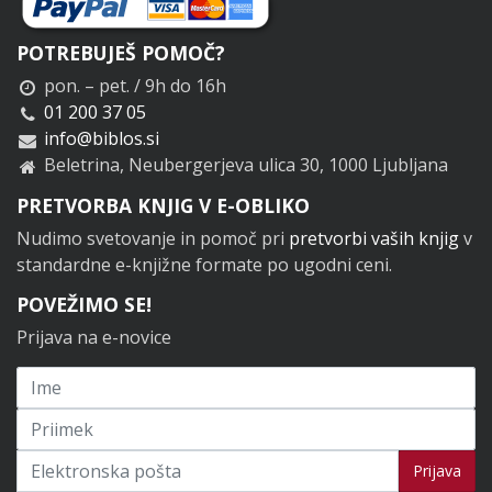
POTREBUJEŠ POMOČ?
pon. – pet. / 9h do 16h
01 200 37 05
info@biblos.si
Beletrina, Neubergerjeva ulica 30, 1000 Ljubljana
PRETVORBA KNJIG V E-OBLIKO
Nudimo svetovanje in pomoč pri
pretvorbi vaših knjig
v
standardne e-knjižne formate po ugodni ceni.
POVEŽIMO SE!
Prijava na e-novice
Prijavi se na novice
Prijava