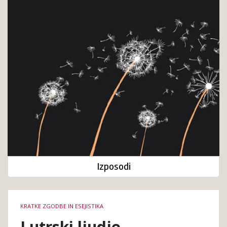
Izposodi
Podrobnosti
KRATKE ZGODBE IN ESEJISTIKA
knjige
Lutrski ljudje