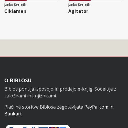
Janko Kersnik
Janko Kersnik
Ciklamen
Agitator
Noga
O BIBLOSU
Biblos ponuja izposojo in prodajo e-knjig. Sodeluje z
založbami in knjižnicami.
Plačilne storitve Biblosa zagotavljata
PayPal.com
in
Bankart
.