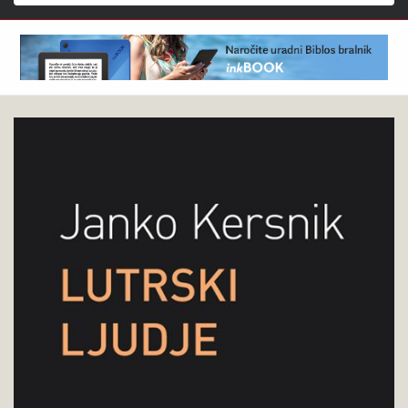
Išči
Janko
Pokukaj
Kersnik
v
:
knjigo
Lutrski
ljudje