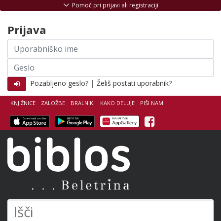
Skoči na vsebino
Pomoč pri prijavi ali registraciji
Prijava
Uporabniško
ime
Geslo
|
Pozabljeno geslo?
Želiš postati uporabnik?
KNJIŽNICE
ZALOŽBE
BRALNIKI
KAKO DELUJE
PIŠI NAM
Facebook
Biblos