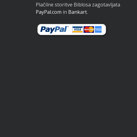
Plačilne storitve Biblosa zagotavljata
PayPal.com
in
Bankart
.