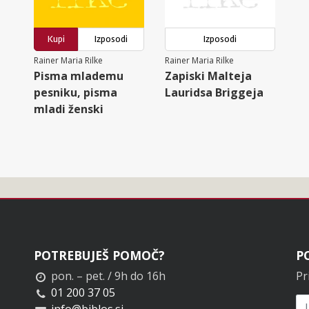
Kupi
Izposodi
Izposodi
Rainer Maria Rilke
Rainer Maria Rilke
Pisma mlademu
Zapiski Malteja
pesniku, pisma
Lauridsa Briggeja
mladi ženski
POTREBUJEŠ POMOČ?
P
pon. – pet. / 9h do 16h
Pr
01 200 37 05
info@biblos.si