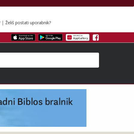
|
?
Želiš postati uporabnik?
Facebook