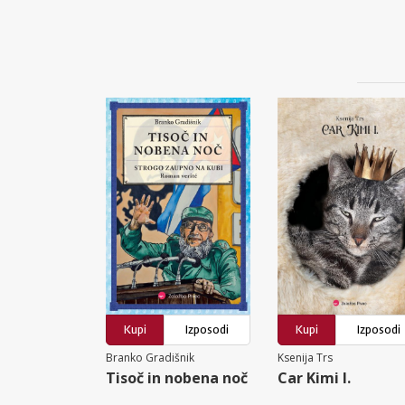
Kupi
Izposodi
Kupi
Izposodi
Branko Gradišnik
Ksenija Trs
Tisoč in nobena noč
Car Kimi I.