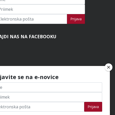
ijavi se na novice
Prijava
AJDI NAS NA FACEBOOKU
ijavite se na e-novice
Prijava
Na