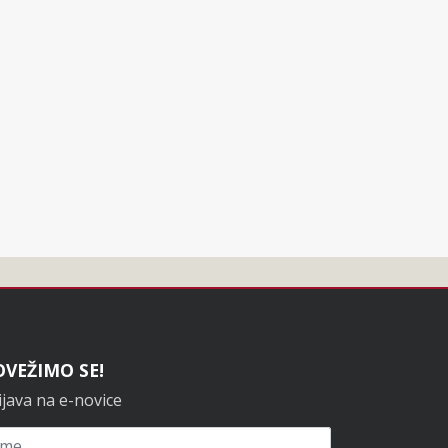
OVEŽIMO SE!
ijava na e-novice