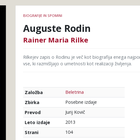
Podrobnosti
BIOGRAFIJE IN SPOMINI
knjige
Auguste Rodin
Rainer Maria Rilke
Rilkejev zapis o Rodinu je več kot biografija enega najp
vse, ki razmišljajo o umetnosti kot realizaciji življenja.
Beletrina
Založba
Posebne izdaje
Zbirka
Jurij Kovič
Prevod
2013
Leto izdaje
104
Strani