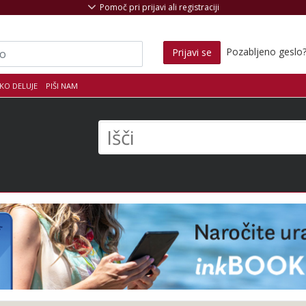
Pomoč pri prijavi ali registraciji
Pozabljeno geslo
Prijavi se
KO DELUJE
PIŠI NAM
s
Išči