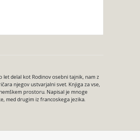
o let delal kot Rodinov osebni tajnik, nam z
čara njegov ustvarjalni svet. Knjiga za vse,
e v nemškem prostoru. Napisal je mnoge
ike, med drugim iz francoskega jezika.