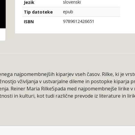
slovenski
Jezik
epub
Tip datoteke
9789612426651
ISBN
 enega najpomembnejših kiparjev vseh časov. Rilke, ki je vrst
nostjo vživljanja v ustvarjalne dileme in postopke kiparja pri
življenja. Reiner Maria RilkeSpada med najpomembnejše lirik
osti in kulturi, kot tudi različne prevode iz literature in lir