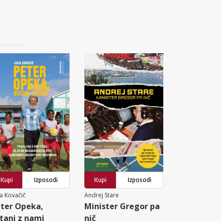
Kupi
Izposodi
Kupi
Izposodi
a Kovačič
Andrej Stare
ter Opeka,
Minister Gregor pa
tani z nami
nič