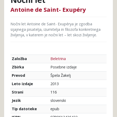
Antoine de Saint- Exupéry
Nočni let Antoine de Saint- Exupérya je zgodba
sijajnega pisatelja, izumitelja in filozofa konkretnega
življenja, v katerem je nočni let – let skozi življenje.
Beletrina
Založba
Posebne izdaje
Zbirka
Špela Žakelj
Prevod
2013
Leto izdaje
116
Strani
slovenski
Jezik
epub
Tip datoteke