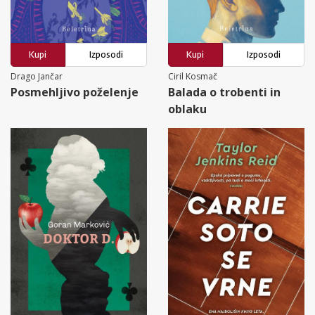
Kupi
Izposodi
Kupi
Izposodi
Drago Jančar
Ciril Kosmač
Posmehljivo poželenje
Balada o trobenti in
oblaku