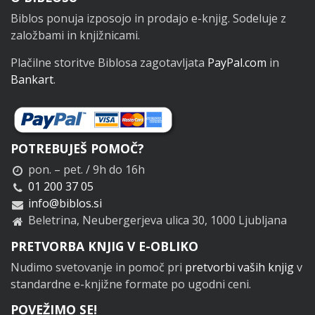
Noga
Biblos ponuja izposojo in prodajo e-knjig. Sodeluje z
založbami in knjižnicami.
Plačilne storitve Biblosa zagotavljata
PayPal.com
in
Bankart
.
POTREBUJEŠ POMOČ?
pon. – pet. / 9h do 16h
01 200 37 05
info@biblos.si
Beletrina, Neubergerjeva ulica 30, 1000 Ljubljana
PRETVORBA KNJIG V E-OBLIKO
Nudimo svetovanje in pomoč pri
pretvorbi vaših knjig
v
standardne e-knjižne formate po ugodni ceni.
POVEŽIMO SE!