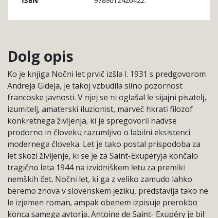
9789612426422
ISBN
Dolg opis
Ko je knjiga Nočni let prvič izšla l. 1931 s predgovorom
Andreja Gideja, je takoj vzbudila silno pozornost
francoske javnosti. V njej se ni oglašal le sijajni pisatelj,
izumitelj, amaterski iluzionist, marveč hkrati filozof
konkretnega življenja, ki je spregovoril nadvse
prodorno in človeku razumljivo o labilni eksistenci
modernega človeka. Let je tako postal prispodoba za
let skozi življenje, ki se je za Saint-Exupéryja končalo
tragično leta 1944 na izvidniškem letu za premiki
nemških čet. Nočni let, ki ga z veliko zamudo lahko
beremo znova v slovenskem jeziku, predstavlja tako ne
le izjemen roman, ampak obenem izpisuje prerokbo
konca samega avtorja. Antoine de Saint- Exupéry je bil