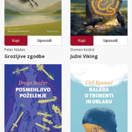
Kupi
Izposodi
Kupi
Izposodi
Peter Nádas
Domen Kodrič
Grozljive zgodbe
Južni Viking