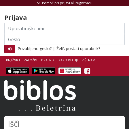
Skoči na vsebino
Pomoč pri prijavi ali registraciji
Prijava
Uporabniško
ime
Geslo
|
Pozabljeno geslo?
Želiš postati uporabnik?
KNJIŽNICE
ZALOŽBE
BRALNIKI
KAKO DELUJE
PIŠI NAM
Facebook
Biblos