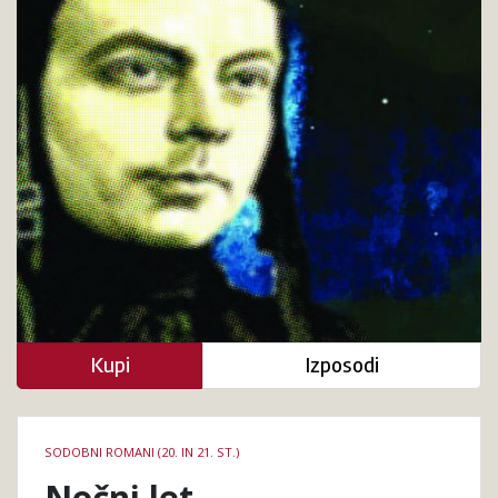
Kupi
Izposodi
Podrobnosti
SODOBNI ROMANI (20. IN 21. ST.)
knjige
Nočni let