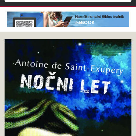
Išči
Antoine
Pokukaj
de
v
Saint-
knjigo
Exupéry
:
Nočni
let