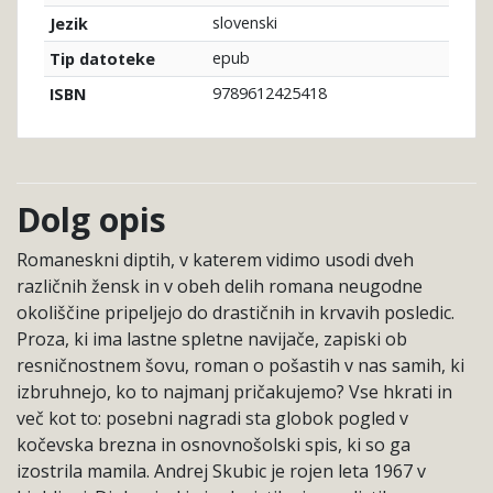
slovenski
Jezik
epub
Tip datoteke
9789612425418
ISBN
Dolg opis
Romaneskni diptih, v katerem vidimo usodi dveh
različnih žensk in v obeh delih romana neugodne
okoliščine pripeljejo do drastičnih in krvavih posledic.
Proza, ki ima lastne spletne navijače, zapiski ob
resničnostnem šovu, roman o pošastih v nas samih, ki
izbruhnejo, ko to najmanj pričakujemo? Vse hkrati in
več kot to: posebni nagradi sta globok pogled v
kočevska brezna in osnovnošolski spis, ki so ga
izostrila mamila. Andrej Skubic je rojen leta 1967 v