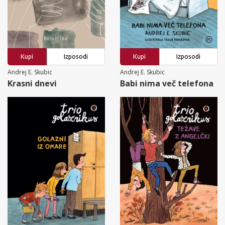
Kupi
Izposodi
Kupi
Izposodi
Andrej E. Skubic
Andrej E. Skubic
Krasni dnevi
Babi nima več telefona