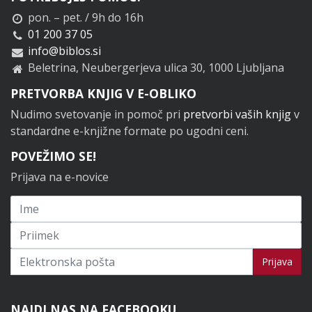
pon. – pet. / 9h do 16h
01 200 37 05
info@biblos.si
Beletrina, Neubergerjeva ulica 30, 1000 Ljubljana
PRETVORBA KNJIG V E-OBLIKO
Nudimo svetovanje in pomoč pri
pretvorbi vaših knjig
v
standardne e-knjižne formate po ugodni ceni.
POVEŽIMO SE!
Prijava na e-novice
Prijavi se na novice
Prijava
NAJDI NAS NA FACEBOOKU