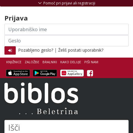
Skoči na vsebino
Pomoč pri prijavi ali registraciji
Prijava
Uporabniško
ime
Geslo
|
Pozabljeno geslo?
Želiš postati uporabnik?
KNJIŽNICE
ZALOŽBE
BRALNIKI
KAKO DELUJE
PIŠI NAM
Facebook
Biblos