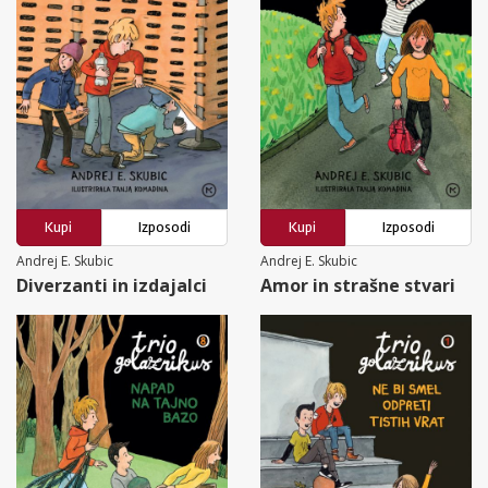
Kupi
Izposodi
Kupi
Izposodi
Andrej E. Skubic
Andrej E. Skubic
Diverzanti in izdajalci
Amor in strašne stvari