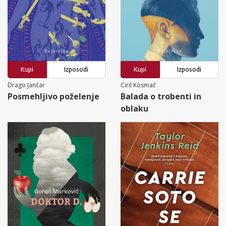
Kupi
Izposodi
Kupi
Izposodi
Drago Jančar
Ciril Kosmač
Posmehljivo poželenje
Balada o trobenti in
oblaku