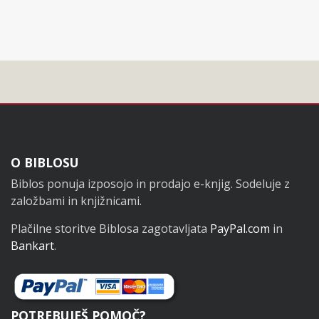
Noga
O BIBLOSU
Biblos ponuja izposojo in prodajo e-knjig. Sodeluje z
založbami in knjižnicami.
Plačilne storitve Biblosa zagotavljata
PayPal.com
in
Bankart
.
POTREBUJEŠ POMOČ?