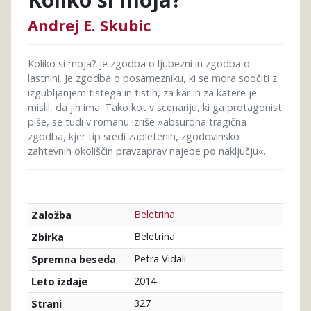
Andrej E. Skubic
Koliko si moja? je zgodba o ljubezni in zgodba o
lastnini. Je zgodba o posamezniku, ki se mora soočiti z
izgubljanjem tistega in tistih, za kar in za katere je
mislil, da jih ima. Tako kot v scenariju, ki ga protagonist
piše, se tudi v romanu izriše »absurdna tragična
zgodba, kjer tip sredi zapletenih, zgodovinsko
zahtevnih okoliščin pravzaprav najebe po naključju«.
Beletrina
Založba
Beletrina
Zbirka
Petra Vidali
Spremna beseda
2014
Leto izdaje
327
Strani