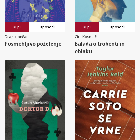
Kupi
Izposodi
Kupi
Izposodi
Drago Jančar
Ciril Kosmač
Posmehljivo poželenje
Balada o trobenti in
oblaku