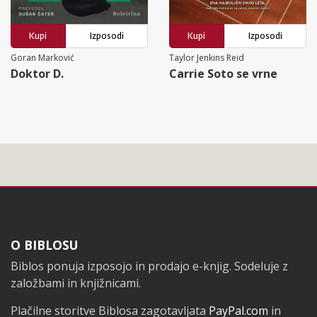
Kupi
Izposodi
Kupi
Izposodi
Goran Marković
Taylor Jenkins Reid
Doktor D.
Carrie Soto se vrne
Noga
O BIBLOSU
Biblos ponuja izposojo in prodajo e-knjig. Sodeluje z
založbami in knjižnicami.
Plačilne storitve Biblosa zagotavljata
PayPal.com
in