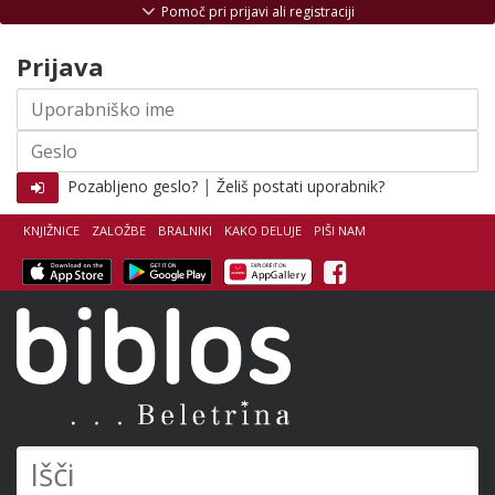
Skoči na vsebino
Pomoč pri prijavi ali registraciji
Prijava
Uporabniško
ime
Geslo
|
Pozabljeno geslo?
Želiš postati uporabnik?
KNJIŽNICE
ZALOŽBE
BRALNIKI
KAKO DELUJE
PIŠI NAM
Facebook
Biblos