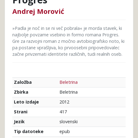
Andrej Morović
»Padla je noč in se ni več pobrala« je morda stavek, ki
najbolje povzame vsebino in formo romana Progres.
Gre za razvojni roman z močno avtobiografsko noto, ki
pa postane vprašljiva, ko prvoosebni pripovedovalec
začne privzemati identitete različnih, tudi realnih oseb.
Beletrina
Založba
Beletrina
Zbirka
2012
Leto izdaje
417
Strani
slovenski
Jezik
epub
Tip datoteke