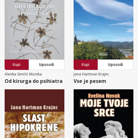
Kupi
Izposodi
Kupi
Izposodi
Alenka Simčič-Monika
Jana Hartman Krajnc
Od kirurga do psihiatra
Vse je pesem