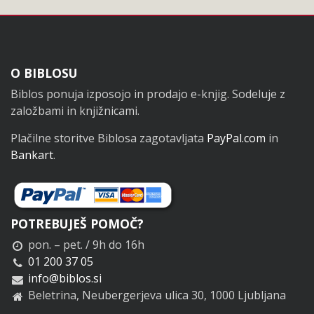
Noga
O BIBLOSU
Biblos ponuja izposojo in prodajo e-knjig. Sodeluje z
založbami in knjižnicami.
Plačilne storitve Biblosa zagotavljata
PayPal.com
in
Bankart
.
POTREBUJEŠ POMOČ?
pon. – pet. / 9h do 16h
01 200 37 05
info@biblos.si
Beletrina, Neubergerjeva ulica 30, 1000 Ljubljana