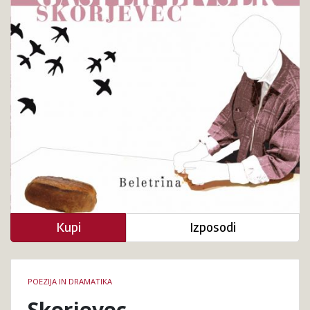
Kupi
Izposodi
Podrobnosti
POEZIJA IN DRAMATIKA
knjige
Skorjevec