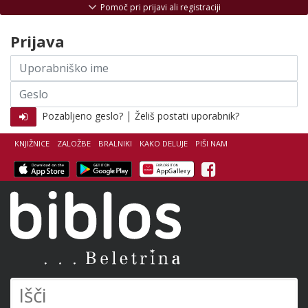
Skoči na vsebino
Pomoč pri prijavi ali registraciji
Prijava
Uporabniško
ime
Geslo
|
Pozabljeno geslo?
Želiš postati uporabnik?
KNJIŽNICE
ZALOŽBE
BRALNIKI
KAKO DELUJE
PIŠI NAM
Facebook
Biblos