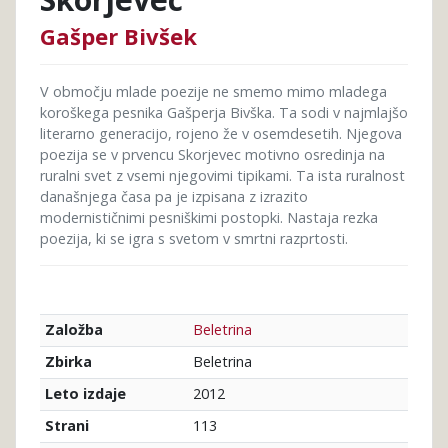
Gašper Bivšek
V območju mlade poezije ne smemo mimo mladega
koroškega pesnika Gašperja Bivška. Ta sodi v najmlajšo
literarno generacijo, rojeno že v osemdesetih. Njegova
poezija se v prvencu Skorjevec motivno osredinja na
ruralni svet z vsemi njegovimi tipikami. Ta ista ruralnost
današnjega časa pa je izpisana z izrazito
modernističnimi pesniškimi postopki. Nastaja rezka
poezija, ki se igra s svetom v smrtni razprtosti.
Beletrina
Založba
Beletrina
Zbirka
2012
Leto izdaje
113
Strani