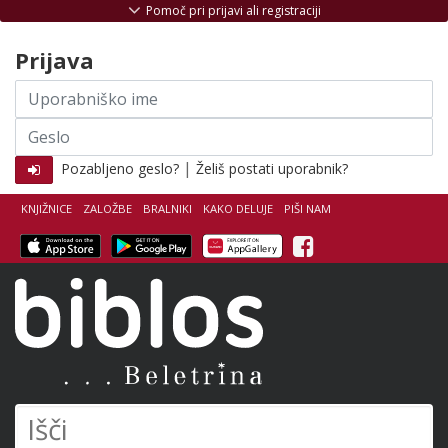
Skoči na vsebino
Pomoč pri prijavi ali registraciji
Prijava
Uporabniško
ime
Geslo
|
Pozabljeno geslo?
Želiš postati uporabnik?
KNJIŽNICE
ZALOŽBE
BRALNIKI
KAKO DELUJE
PIŠI NAM
Facebook
Biblos