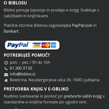
Noga
O BIBLOSU
Biblos ponuja izposojo in prodajo e-knjig. Sodeluje z
založbami in knjižnicami.
Plačilne storitve Biblosa zagotavljata
PayPal.com
in
Bankart
.
POTREBUJEŠ POMOČ?
pon. – pet. / 9h do 16h
01 200 37 05
info@biblos.si
Beletrina, Neubergerjeva ulica 30, 1000 Ljubljana
PRETVORBA KNJIG V E-OBLIKO
Nudimo svetovanje in pomoč pri
pretvorbi vaših knjig
v
standardne e-knjižne formate po ugodni ceni.