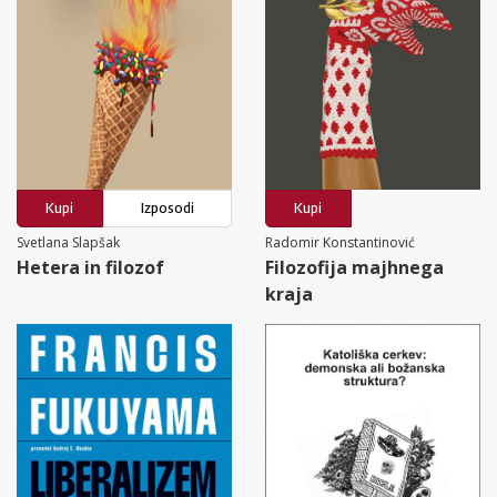
Kupi
Izposodi
Kupi
Svetlana Slapšak
Radomir Konstantinović
Hetera in filozof
Filozofija majhnega
kraja