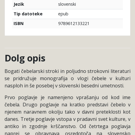
slovenski
Jezik
epub
Tip datoteke
9789612133221
ISBN
Dolg opis
Bogati čebelarski stroki in poljudno strokovni literaturi
se pridružuje monografija o vlogi čebele v kulturi
nasploh in še posebej v slovenski besedni umetnosti.
Prvo poglavje je namenjeno vprašanju od kod ime
čebela. Drugo poglavje na kratko predstavi čebelo v
njenem naravnem okolju tako v davni preteklosti kot
danes. Tretje poglavje vstopa v pradavni svet kulture, v
antiko in zgodnje krščanstvo. Od četrtega poglavja
naprej se obravnava osredotoča na slovensko