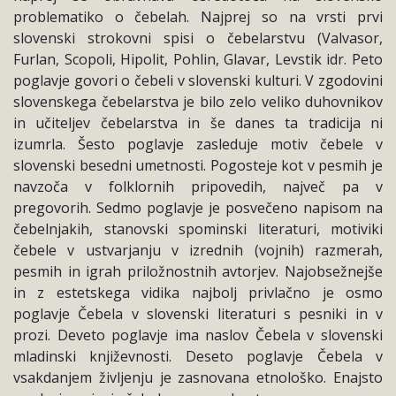
problematiko o čebelah. Najprej so na vrsti prvi
slovenski strokovni spisi o čebelarstvu (Valvasor,
Furlan, Scopoli, Hipolit, Pohlin, Glavar, Levstik idr. Peto
poglavje govori o čebeli v slovenski kulturi. V zgodovini
slovenskega čebelarstva je bilo zelo veliko duhovnikov
in učiteljev čebelarstva in še danes ta tradicija ni
izumrla. Šesto poglavje zasleduje motiv čebele v
slovenski besedni umetnosti. Pogosteje kot v pesmih je
navzoča v folklornih pripovedih, največ pa v
pregovorih. Sedmo poglavje je posvečeno napisom na
čebelnjakih, stanovski spominski literaturi, motiviki
čebele v ustvarjanju v izrednih (vojnih) razmerah,
pesmih in igrah priložnostnih avtorjev. Najobsežnejše
in z estetskega vidika najbolj privlačno je osmo
poglavje Čebela v slovenski literaturi s pesniki in v
prozi. Deveto poglavje ima naslov Čebela v slovenski
mladinski književnosti. Deseto poglavje Čebela v
vsakdanjem življenju je zasnovana etnološko. Enajsto