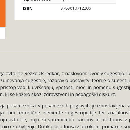
9789610712206
ISBN
jiga avtorice Rezke Osredkar, z naslovom: Uvod v sugestijo. 
umevanja sugestije, razprav o postavitvi teorije o sugestiji
pristop vodi k uvrščanju, vpetosti, moči in pomenu sugestij
, ki se kažejo skozi zdravstveni in pedagoški diskurz.
ja posameznika, v posameznih poglavjih, je izpostavljena su
a tudi teoretične elemente sugestopedije ter značilnost
u avtorice, nujo za spremembo načinov in pristopov v pe
nico za življenje. Dotika se odnosa z otrokom, primarne soc