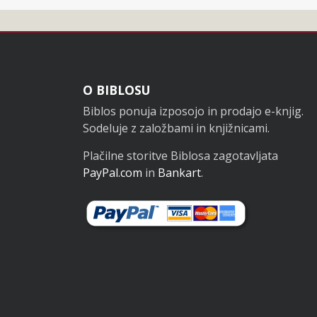
Noga
O BIBLOSU
Biblos ponuja izposojo in prodajo e-knjig.
Sodeluje z založbami in knjižnicami.
Plačilne storitve Biblosa zagotavljata
PayPal.com
in
Bankart
.