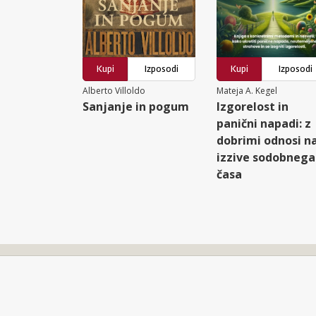
Kupi
Izposodi
Kupi
Izposodi
Alberto Villoldo
Mateja A. Kegel
Sanjanje in pogum
Izgorelost in
panični napadi: z
dobrimi odnosi n
izzive sodobnega
časa