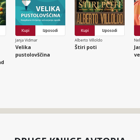
Kupi
Izposodi
Kupi
Izposodi
Janja Vidmar
Alberto Villoldo
Nel
Velika
Štiri poti
Ja
pustolovščina
ve
ad