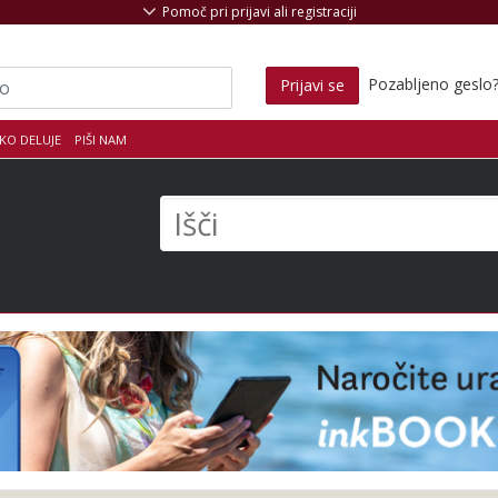
Pomoč pri prijavi ali registraciji
Pozabljeno geslo
Prijavi se
KO DELUJE
PIŠI NAM
s
Išči