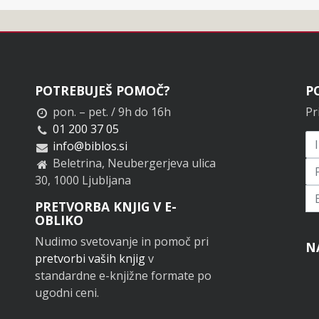
POTREBUJEŠ POMOČ?
P
pon. – pet. / 9h do 16h
Pr
01 200 37 05
info@biblos.si
Beletrina, Neubergerjeva ulica
30, 1000 Ljubljana
Pr
PRETVORBA KNJIG V E-
OBLIKO
Nudimo svetovanje in pomoč pri
N
pretvorbi vaših knjig
v
standardne e-knjižne formate po
ugodni ceni.