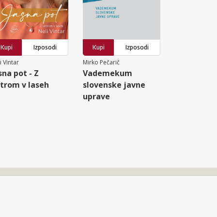
Kupi
Izposodi
Kupi
Izposodi
i Vintar
Mirko Pečarič
sna pot - Z
Vademekum
trom v laseh
slovenske javne
uprave