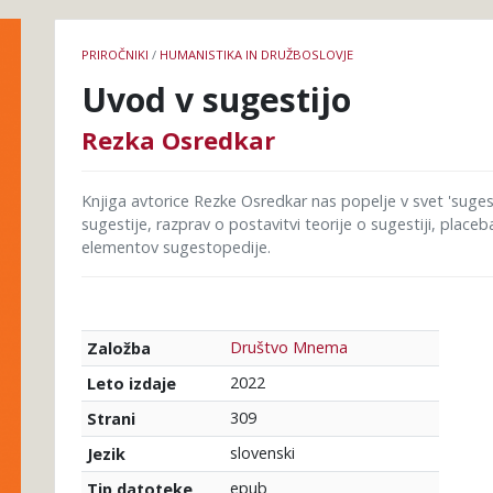
Podrobnosti
PRIROČNIKI
/
HUMANISTIKA IN DRUŽBOSLOVJE
knjige
Uvod v sugestijo
Rezka Osredkar
Knjiga avtorice Rezke Osredkar nas popelje v svet 'su
sugestije, razprav o postavitvi teorije o sugestiji, place
elementov sugestopedije.
Društvo Mnema
Založba
2022
Leto izdaje
309
Strani
slovenski
Jezik
epub
Tip datoteke