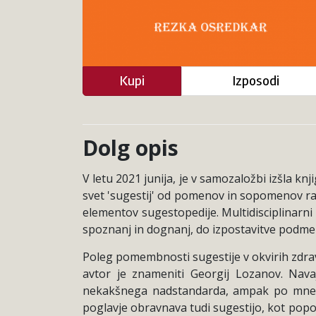
Kupi
Izposodi
Dolg opis
V letu 2021 junija, je v samozaložbi izšla kn
svet 'sugestij' od pomenov in sopomenov raz
elementov sugestopedije. Multidisciplinarni 
spoznanj in dognanj, do izpostavitve podmen
Poleg pomembnosti sugestije v okvirih zdrav
avtor je znameniti Georgij Lozanov. Navaj
nekakšnega nadstandarda, ampak po mnenj
poglavje obravnava tudi sugestijo, kot popot