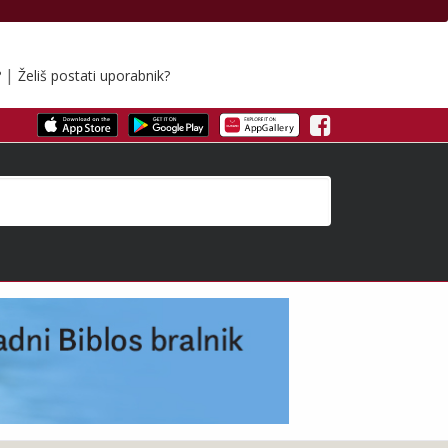
|
?
Želiš postati uporabnik?
Facebook