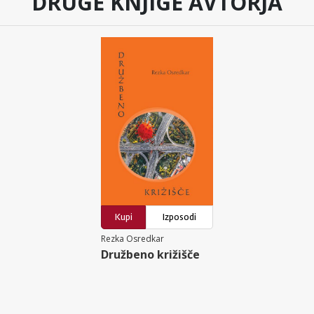
DRUGE KNJIGE AVTORJA
Kupi
Izposodi
Rezka Osredkar
Družbeno križišče