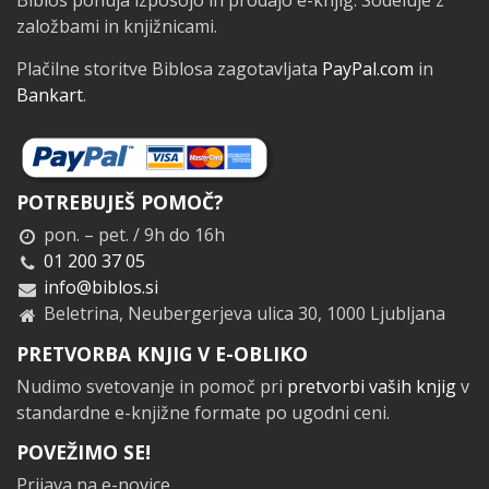
založbami in knjižnicami.
Plačilne storitve Biblosa zagotavljata
PayPal.com
in
Bankart
.
POTREBUJEŠ POMOČ?
pon. – pet. / 9h do 16h
01 200 37 05
info@biblos.si
Beletrina, Neubergerjeva ulica 30, 1000 Ljubljana
PRETVORBA KNJIG V E-OBLIKO
Nudimo svetovanje in pomoč pri
pretvorbi vaših knjig
v
standardne e-knjižne formate po ugodni ceni.
POVEŽIMO SE!
Prijava na e-novice