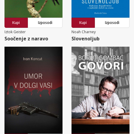
Kupi
Izposodi
Kupi
Izposodi
Iztok Geister
Noah Charney
Soočenje z naravo
Slovenoljub