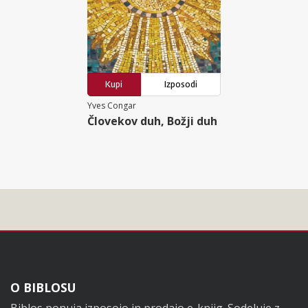
Kupi
Izposodi
Yves Congar
Človekov duh, Božji duh
Noga
O BIBLOSU
Biblos ponuja izposojo in prodajo e-knjig. Sodeluje z