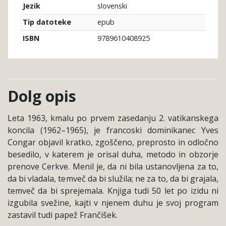
slovenski
Jezik
epub
Tip datoteke
9789610408925
ISBN
Dolg opis
Leta 1963, kmalu po prvem zasedanju 2. vatikanskega
koncila (1962–1965), je francoski dominikanec Yves
Congar objavil kratko, zgoščeno, preprosto in odločno
besedilo, v katerem je orisal duha, metodo in obzorje
prenove Cerkve. Menil je, da ni bila ustanovljena za to,
da bi vladala, temveč da bi služila; ne za to, da bi grajala,
temveč da bi sprejemala. Knjiga tudi 50 let po izidu ni
izgubila svežine, kajti v njenem duhu je svoj program
zastavil tudi papež Frančišek.