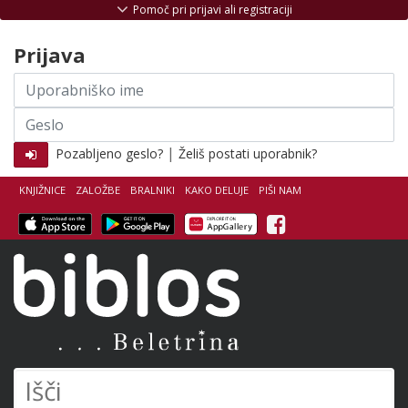
Skoči na vsebino
Pomoč pri prijavi ali registraciji
Prijava
Uporabniško
ime
Geslo
|
Pozabljeno geslo?
Želiš postati uporabnik?
KNJIŽNICE
ZALOŽBE
BRALNIKI
KAKO DELUJE
PIŠI NAM
Facebook
Biblos