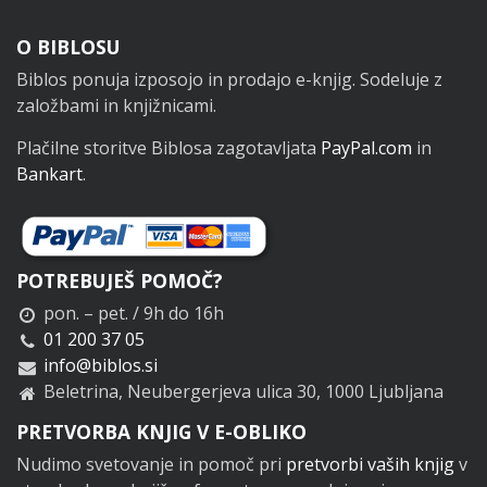
Noga
O BIBLOSU
Biblos ponuja izposojo in prodajo e-knjig. Sodeluje z
založbami in knjižnicami.
Plačilne storitve Biblosa zagotavljata
PayPal.com
in
Bankart
.
POTREBUJEŠ POMOČ?
pon. – pet. / 9h do 16h
01 200 37 05
info@biblos.si
Beletrina, Neubergerjeva ulica 30, 1000 Ljubljana
PRETVORBA KNJIG V E-OBLIKO
Nudimo svetovanje in pomoč pri
pretvorbi vaših knjig
v