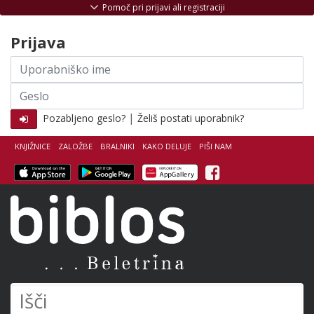
Skoči na vsebino
Pomoč pri prijavi ali registraciji
Prijava
Uporabniško
ime
Geslo
|
Pozabljeno geslo?
Želiš postati uporabnik?
KNJIŽNICE
ZALOŽBE
BRALNIKI
KAKO DELUJE
PIŠI NAM
Facebook
Biblos