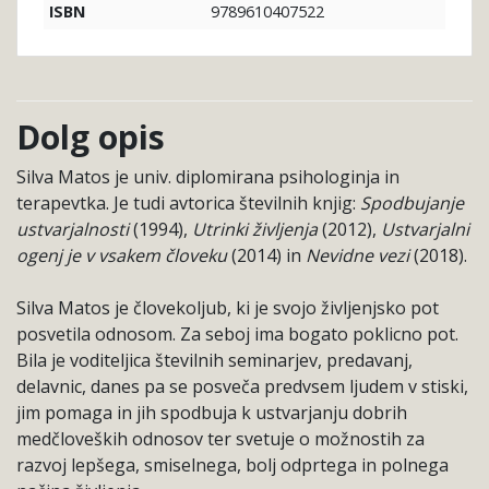
9789610407522
ISBN
Dolg opis
Silva Matos je univ. diplomirana psihologinja in
terapevtka. Je tudi avtorica številnih knjig:
Spodbujanje
ustvarjalnosti
(1994),
Utrinki življenja
(2012),
Ustvarjalni
ogenj je v vsakem človeku
(2014) in
Nevidne vezi
(2018).
Silva Matos je človekoljub, ki je svojo življenjsko pot
posvetila odnosom. Za seboj ima bogato poklicno pot.
Bila je voditeljica številnih seminarjev, predavanj,
delavnic, danes pa se posveča predvsem ljudem v stiski,
jim pomaga in jih spodbuja k ustvarjanju dobrih
medčloveških odnosov ter svetuje o možnostih za
razvoj lepšega, smiselnega, bolj odprtega in polnega