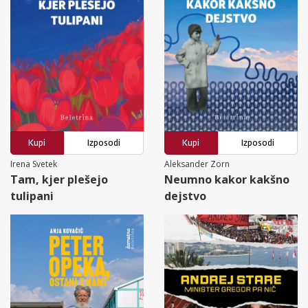
Kupi
Izposodi
Kupi
Izposodi
Irena Svetek
Aleksander Zorn
Tam, kjer plešejo
Neumno kakor kakšno
tulipani
dejstvo