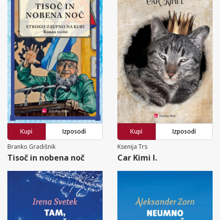
Kupi
Izposodi
Kupi
Izposodi
Branko Gradišnik
Ksenija Trs
Tisoč in nobena noč
Car Kimi I.