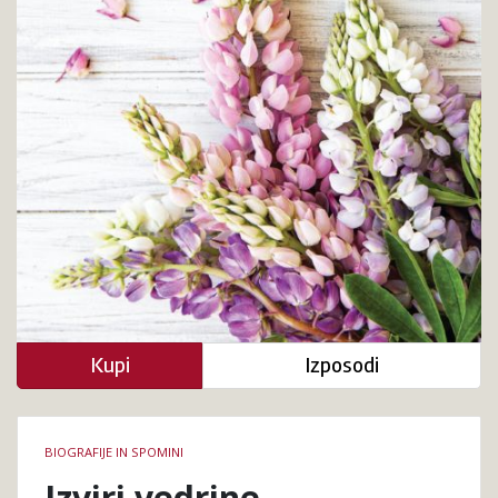
Kupi
Izposodi
Podrobnosti
BIOGRAFIJE IN SPOMINI
knjige
Izviri vedrine