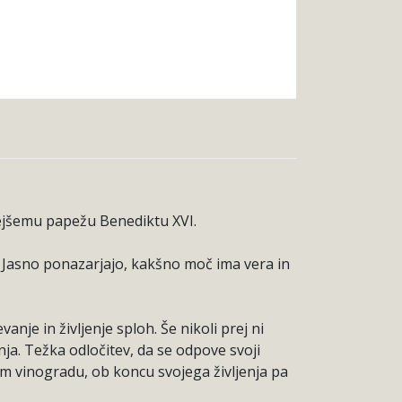
ejšemu papežu Benediktu XVI.
. Jasno ponazarjajo, kakšno moč ima vera in
nje in življenje sploh. Še nikoli prej ni
a. Težka odločitev, da se odpove svoji
em vinogradu, ob koncu svojega življenja pa