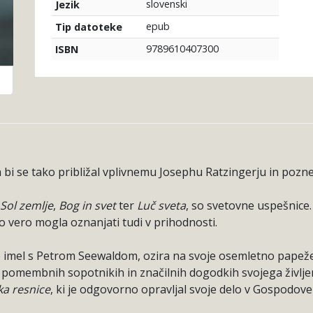
slovenski
Jezik
epub
Tip datoteke
9789610407300
ISBN
i se tako približal vplivnemu Josephu Ratzingerju in pozn
Sol zemlje
,
Bog in svet
ter
Luč sveta
, so svetovne uspešnice
o vero mogla oznanjati tudi v prihodnosti.
je imel s Petrom Seewaldom, ozira na svoje osemletno papeževa
pomembnih sopotnikih in značilnih dogodkih svojega življenj
ka resnice
, ki je odgovorno opravljal svoje delo v Gospodov