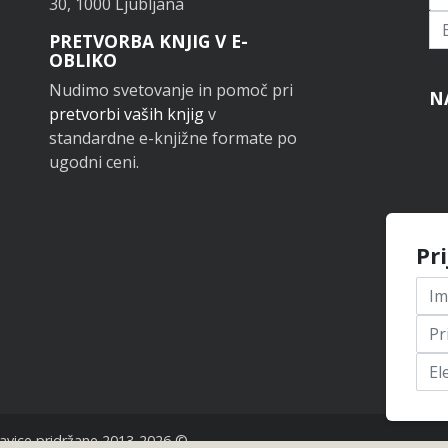
30, 1000 Ljubljana
Pr
PRETVORBA KNJIG V E-
OBLIKO
Nudimo svetovanje in pomoč pri
N
pretvorbi vaših knjig
v
standardne e-knjižne formate po
ugodni ceni.
Pr
avice pridržane 2013-2026 ©