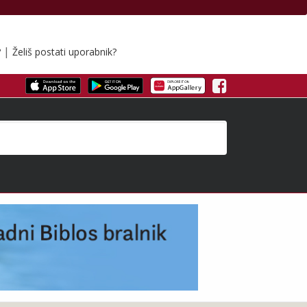
|
?
Želiš postati uporabnik?
Facebook