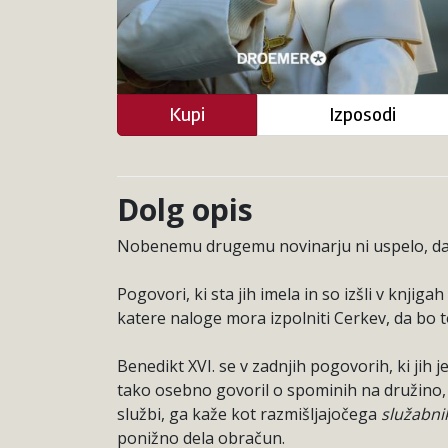
Kupi
Izposodi
Dolg opis
Nobenemu drugemu novinarju ni uspelo, da b
Pogovori, ki sta jih imela in so izšli v knjigah
katere naloge mora izpolniti Cerkev, da bo t
Benedikt XVI. se v zadnjih pogovorih, ki jih 
tako osebno govoril o spominih na družino, 
službi, ga kaže kot razmišljajočega
služabni
ponižno dela obračun.