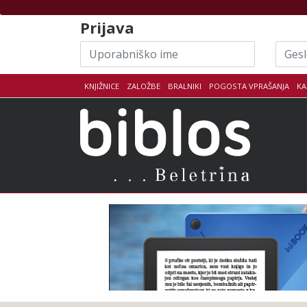
Skoči na vsebino
Prijava
Uporabniško
Geslo
ime
KNJIŽNICE
ZALOŽBE
BRALNIKI
POGOSTA VPRAŠANJA
KA
Biblo