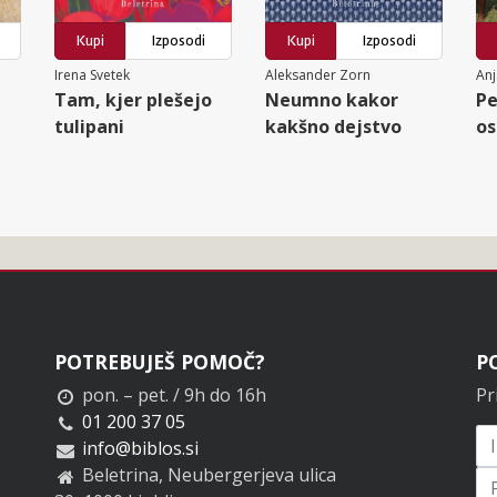
Kupi
Izposodi
Kupi
Izposodi
Irena Svetek
Aleksander Zorn
Anj
Tam, kjer plešejo
Neumno kakor
Pe
tulipani
kakšno dejstvo
os
POTREBUJEŠ POMOČ?
P
pon. – pet. / 9h do 16h
Pr
01 200 37 05
info@biblos.si
Beletrina, Neubergerjeva ulica