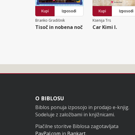
Kupi
Izposodi
Kupi
Izposodi
Branko Gradišnik
Ksenija Trs
Tisoč in nobena noč
Car Kimi I.
Noga
O BIBLOSU
Biblos ponuja izposojo in prodajo e-knjig.
Sodeluje z založbami in knjižnicami.
Plačilne storitve Biblosa zagotavljata
PayPal.com
in
Bankart
.