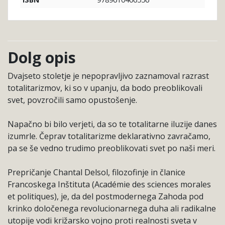
ISBN
Dolg opis
Dvajseto stoletje je nepopravljivo zaznamoval razrast
totalitarizmov, ki so v upanju, da bodo preoblikovali
svet, povzročili samo opustošenje.
Napačno bi bilo verjeti, da so te totalitarne iluzije danes
izumrle. Čeprav totalitarizme deklarativno zavračamo,
pa se še vedno trudimo preoblikovati svet po naši meri.
Prepričanje Chantal Delsol, filozofinje in članice
Francoskega Inštituta (Académie des sciences morales
et politiques), je, da del postmodernega Zahoda pod
krinko določenega revolucionarnega duha ali radikalne
utopije vodi križarsko vojno proti realnosti sveta v