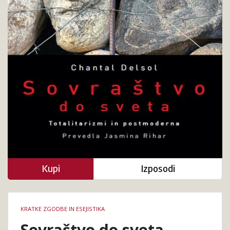
Kupi
Izposodi
Podrobnosti
KRATKE ZGODBE IN ESEJISTIKA
knjige
Sovraštvo do sveta