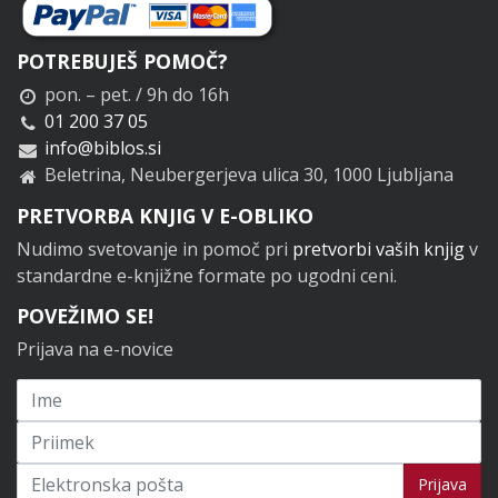
POTREBUJEŠ POMOČ?
pon. – pet. / 9h do 16h
01 200 37 05
info@biblos.si
Beletrina, Neubergerjeva ulica 30, 1000 Ljubljana
PRETVORBA KNJIG V E-OBLIKO
Nudimo svetovanje in pomoč pri
pretvorbi vaših knjig
v
standardne e-knjižne formate po ugodni ceni.
POVEŽIMO SE!
Prijava na e-novice
Prijavi se na novice
Prijava