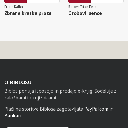
Franz Kafka
Robert Titan Felix
Zbrana kratka proza
Grobovi, sence
Noga
O BIBLOSU
Biblos ponuja izposojo in prodajo e-knjig. Sodeluje z
založbami in knjižnicami.
Plačilne storitve Biblosa zagotavljata
PayPal.com
in
Bankart
.