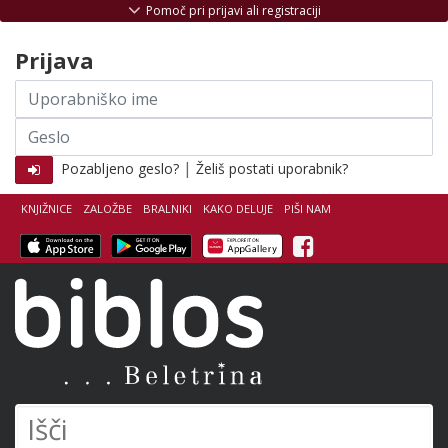
Skoči na vsebino
Pomoč pri prijavi ali registraciji
Prijava
Uporabniško
ime
Geslo
|
Pozabljeno geslo?
Želiš postati uporabnik?
KNJIŽNICE
ZALOŽBE
BRALNIKI
KAKO DELUJE
PIŠI NAM
Facebook
Biblos