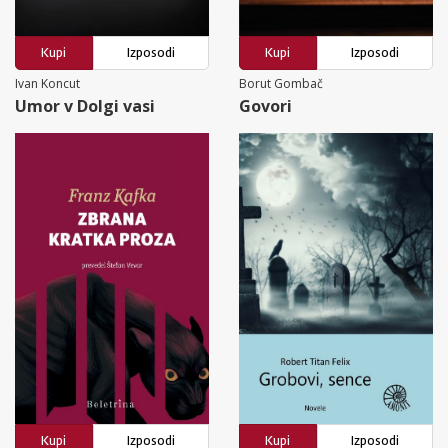
Kupi
Izposodi
Kupi
Izposodi
Ivan Koncut
Borut Gombač
Umor v Dolgi vasi
Govori
Kupi
Izposodi
Kupi
Izposodi