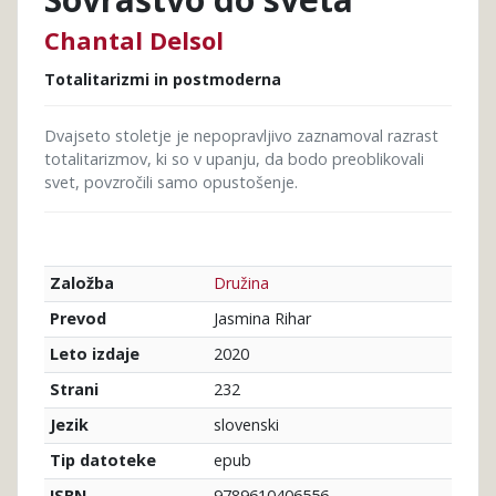
Chantal Delsol
Totalitarizmi in postmoderna
Dvajseto stoletje je nepopravljivo zaznamoval razrast
totalitarizmov, ki so v upanju, da bodo preoblikovali
svet, povzročili samo opustošenje.
Družina
Založba
Jasmina Rihar
Prevod
2020
Leto izdaje
232
Strani
slovenski
Jezik
epub
Tip datoteke
9789610406556