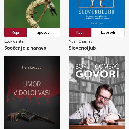
Kupi
Izposodi
Kupi
Izposodi
Iztok Geister
Noah Charney
Soočenje z naravo
Slovenoljub