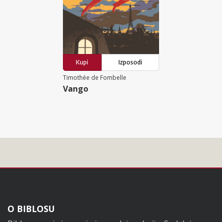
Kupi
Izposodi
Timothée de Fombelle
Vango
Noga
O BIBLOSU