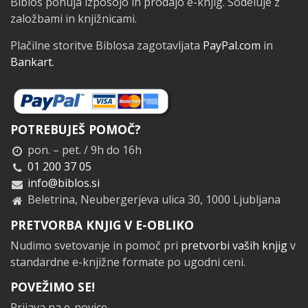
Biblos ponuja izposojo in prodajo e-knjig. Sodeluje z
založbami in knjižnicami.
Plačilne storitve Biblosa zagotavljata
PayPal.com
in
Bankart
.
POTREBUJEŠ POMOČ?
pon. – pet. / 9h do 16h
01 200 37 05
info@biblos.si
Beletrina, Neubergerjeva ulica 30, 1000 Ljubljana
PRETVORBA KNJIG V E-OBLIKO
Nudimo svetovanje in pomoč pri
pretvorbi vaših knjig
v
standardne e-knjižne formate po ugodni ceni.
POVEŽIMO SE!
Prijava na e-novice