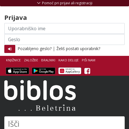
Skoči na vsebino
Pomoč pri prijavi ali registraciji
Prijava
Uporabniško
ime
Geslo
|
Pozabljeno geslo?
Želiš postati uporabnik?
KNJIŽNICE
ZALOŽBE
BRALNIKI
KAKO DELUJE
PIŠI NAM
Facebook
Biblos