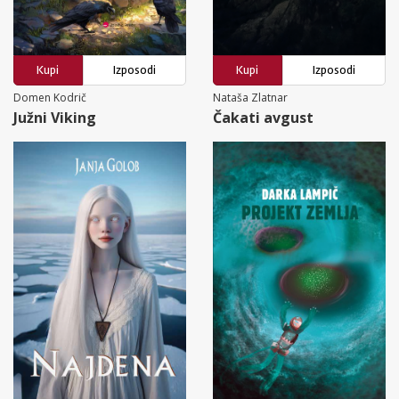
Kupi
Izposodi
Kupi
Izposodi
Domen Kodrič
Nataša Zlatnar
Južni Viking
Čakati avgust