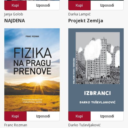
Kupi
Izposodi
Kupi
Izposodi
Janja Golob
Darka Lampič
NAJDENA
Projekt Zemlja
Kupi
Izposodi
Kupi
Izposodi
Franc Rozman
Darko Tuševljaković