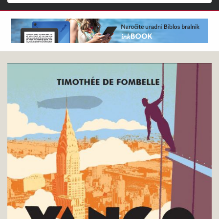
Išči
Timothée
Pokukaj
de
v
Fombelle
knjigo
:
Vango