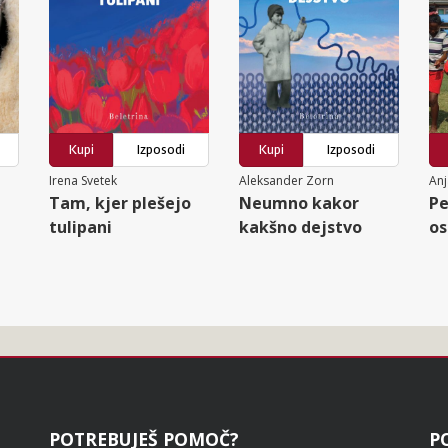
Kupi
Izposodi
Kupi
Izposodi
Irena Svetek
Aleksander Zorn
Anj
Tam, kjer plešejo
Neumno kakor
Pe
tulipani
kakšno dejstvo
os
POTREBUJEŠ POMOČ?
P