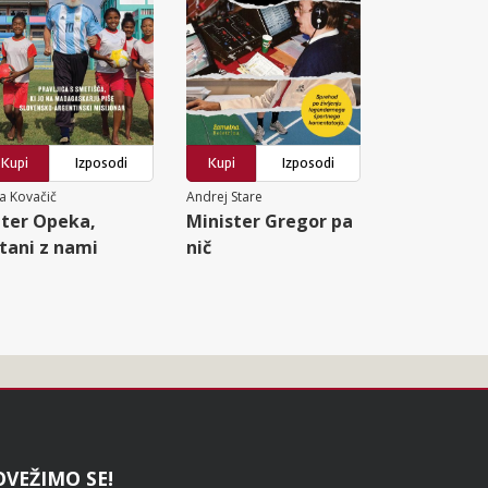
Kupi
Izposodi
Kupi
Izposodi
a Kovačič
Andrej Stare
ter Opeka,
Minister Gregor pa
tani z nami
nič
OVEŽIMO SE!