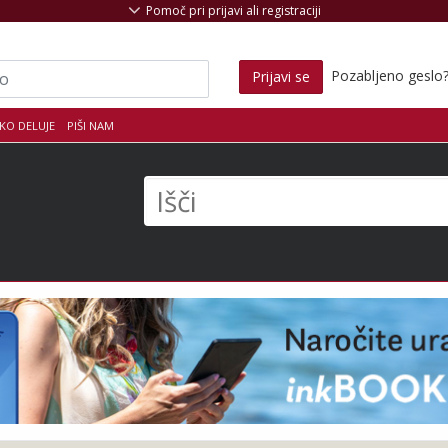
Pomoč pri prijavi ali registraciji
Pozabljeno geslo
Prijavi se
KO DELUJE
PIŠI NAM
s
Išči