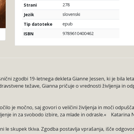
278
Strani
slovenski
Jezik
epub
Tip datoteke
9789610400462
ISBN
ični zgodbi 19-letnega dekleta Gianne Jessen, ki je bila le
dravstvene težave, Gianna pričuje o vrednosti življenja in o
čilo je močno, saj govori o veličini življenja in moči odpušč
ivljenje in za svobodo izbire, za mlade in odrasle.« Katarin
 ni le skupek tkiva. Zgodba postavlja vprašanja, išče odgovor