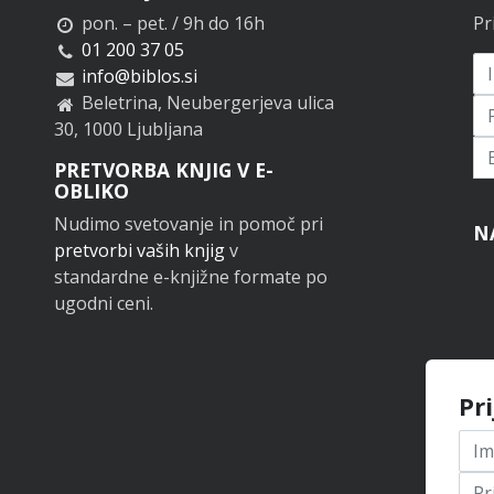
pon. – pet. / 9h do 16h
Pr
01 200 37 05
info@biblos.si
Beletrina, Neubergerjeva ulica
30, 1000 Ljubljana
Pr
PRETVORBA KNJIG V E-
OBLIKO
Nudimo svetovanje in pomoč pri
N
pretvorbi vaših knjig
v
standardne e-knjižne formate po
ugodni ceni.
Pr