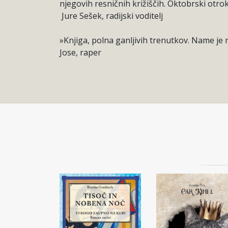
njegovih resničnih križiščih. Oktobrski otrok š
Jure Sešek, radijski voditelj
»Knjiga, polna ganljivih trenutkov. Name je 
Jose, raper