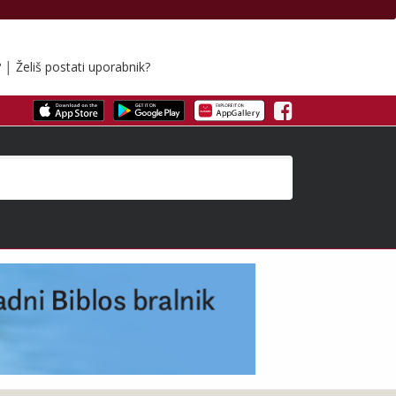
|
?
Želiš postati uporabnik?
Facebook