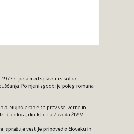
ta 1977 rojena med splavom s solno
dpuščanja. Po njeni zgodbi je poleg romana
anja. Nujno branje za prav vse: verne in
a Nzobandora, direktorica Zavoda ŽIV!M
e, sprašuje vest. Je pripoved o človeku in