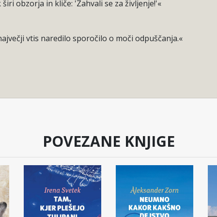
iri obzorja in kliče: 'Zahvali se za življenje!'«
največji vtis naredilo sporočilo o moči odpuščanja.«
POVEZANE KNJIGE