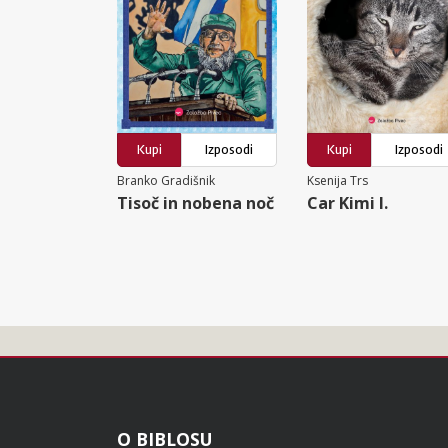
Kupi
Izposodi
Kupi
Izposodi
Branko Gradišnik
Ksenija Trs
Tisoč in nobena noč
Car Kimi I.
Noga
O BIBLOSU