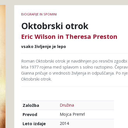
Podrobnosti
BIOGRAFIJE IN SPOMINI
knjige
Oktobrski otrok
Eric Wilson in Theresa Preston
vsako življenje je lepo
Roman Oktobrski otrok je navdihnjen po resnični zgodbi 1
leta 1977 rojena med splavom s solno raztopino. Čeprav 
Gianna pričuje o vrednosti življenja in odpuščanja. Po nj
Oktobrski otrok.
Družina
Založba
Mojca Premrl
Prevod
2014
Leto izdaje