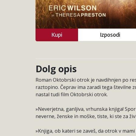
Kupi
Izposodi
Dolg opis
Roman Oktobrski otrok je navdihnjen po resn
raztopino. Čeprav ima zaradi tega številne z
nastal tudi film Oktobrski otrok.
»Neverjetna, ganljiva, vrhunska knjiga! Sporo
neverne, ženske in moške, tiste, ki ste za ž
»Knjiga, ob kateri se zaveš, da otrok v mami