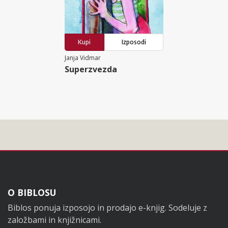
Kupi
Izposodi
Janja Vidmar
Superzvezda
Noga
O BIBLOSU
Biblos ponuja izposojo in prodajo e-knjig. Sodeluje z
založbami in knjižnicami.