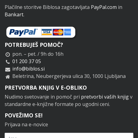
Plačilne storitve Biblosa zagotavljata
PayPal.com
in
Bankart
.
POTREBUJEŠ POMOČ?
pon. – pet. / 9h do 16h
01 200 37 05
info@biblos.si
Beletrina, Neubergerjeva ulica 30, 1000 Ljubljana
PRETVORBA KNJIG V E-OBLIKO
Nudimo svetovanje in pomoč pri
pretvorbi vaših knjig
v
standardne e-knjižne formate po ugodni ceni.
POVEŽIMO SE!
Prijava na e-novice