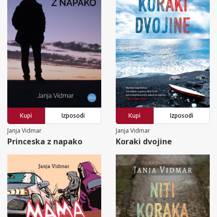
Kupi
Izposodi
Kupi
Izposodi
Janja Vidmar
Janja Vidmar
Princeska z napako
Koraki dvojine