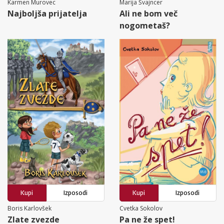
Karmen Murovec
Marija Švajncer
Najboljša prijatelja
Ali ne bom več
nogometaš?
Kupi
Izposodi
Kupi
Izposodi
Boris Karlovšek
Cvetka Sokolov
Zlate zvezde
Pa ne že spet!