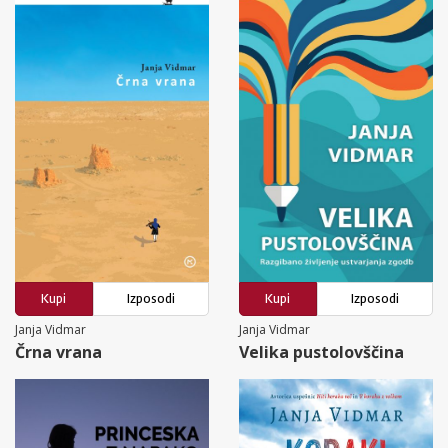
Kupi
Izposodi
Kupi
Izposodi
Janja Vidmar
Janja Vidmar
Črna vrana
Velika pustolovščina