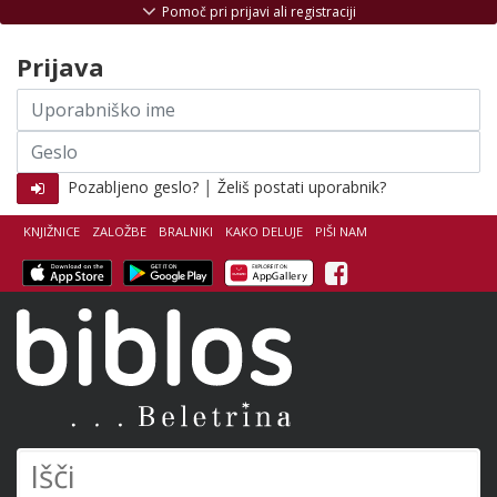
Skoči na vsebino
Pomoč pri prijavi ali registraciji
Prijava
Uporabniško
ime
Geslo
|
Pozabljeno geslo?
Želiš postati uporabnik?
KNJIŽNICE
ZALOŽBE
BRALNIKI
KAKO DELUJE
PIŠI NAM
Facebook
Biblos