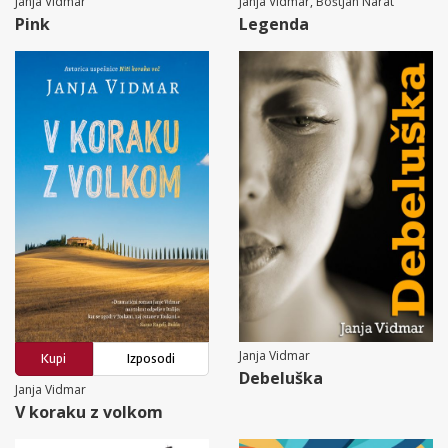
Janja Vidmar
Janja Vidmar, Boštjan Narat
Pink
Legenda
Janja Vidmar
Kupi
Izposodi
Debeluška
Janja Vidmar
V koraku z volkom