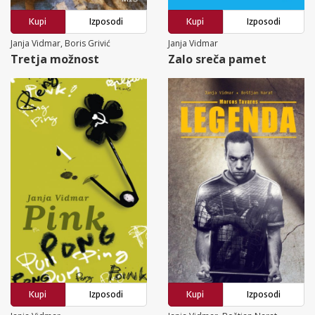
Kupi
Izposodi
Kupi
Izposodi
Janja Vidmar, Boris Grivić
Janja Vidmar
Tretja možnost
Zalo sreča pamet
Kupi
Izposodi
Kupi
Izposodi