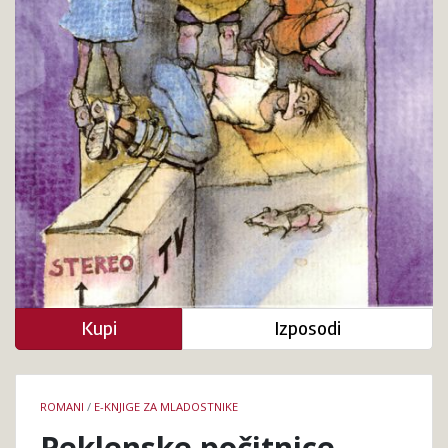
Kupi
Izposodi
Podrobnosti
ROMANI
/
E-KNJIGE ZA MLADOSTNIKE
knjige
Peklenske počitnice