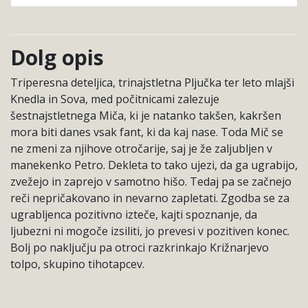
Dolg opis
Triperesna deteljica, trinajstletna Pljučka ter leto mlajši
Knedla in Sova, med počitnicami zalezuje
šestnajstletnega Miča, ki je natanko takšen, kakršen
mora biti danes vsak fant, ki da kaj nase. Toda Mič se
ne zmeni za njihove otročarije, saj je že zaljubljen v
manekenko Petro. Dekleta to tako ujezi, da ga ugrabijo,
zvežejo in zaprejo v samotno hišo. Tedaj pa se začnejo
reči nepričakovano in nevarno zapletati. Zgodba se za
ugrabljenca pozitivno izteče, kajti spoznanje, da
ljubezni ni mogoče izsiliti, jo prevesi v pozitiven konec.
Bolj po naključju pa otroci razkrinkajo Križnarjevo
tolpo, skupino tihotapcev.