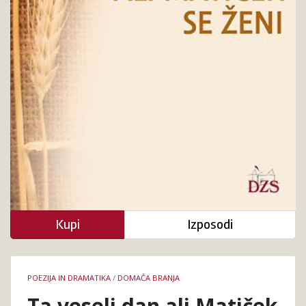
se
ženi
Kupi
Izposodi
Podrobnosti
POEZIJA IN DRAMATIKA
/
DOMAČA BRANJA
knjige
Ta veseli dan ali Matiček