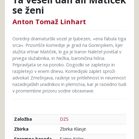
se ženi
Anton Tomaž Linhart
Osrednji dramaturški vozel je ljubezen, »ena fabula tiga
srca«. Prizorišče komedije je grad na Gorenjskem, kjer
služita vrtnar Matiček, ki ga je baron Naletel povišal v
prvega služabnika, in Nežka, baroničina hišna.
Pripravljata se na poroko. Dogodki se zapletejo in
razpletejo v enem dnevu. Komedijski zaplet sproži
advokat Zmešnjava, razkrije se pritlehnost in neumnost
nazadnjaških uradnikov in plemstva, kar je razvidno tudi
v promembne prizoru sodne obravnave.
DZS
Založba
Zbirka Klasje
Zbirka
Samo Koler