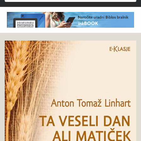
Išči
Anton
Pokukaj
Tomaž
v
Linhart
knjigo
:
Ta
veseli
dan
ali
Matiček