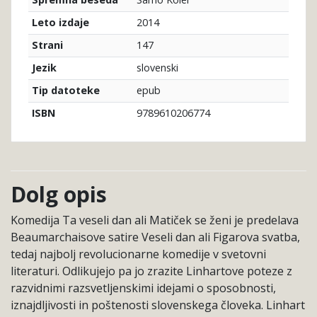
Spremna beseda
2014
Leto izdaje
147
Strani
slovenski
Jezik
epub
Tip datoteke
9789610206774
ISBN
Dolg opis
Komedija Ta veseli dan ali Matiček se ženi je predelava
Beaumarchaisove satire Veseli dan ali Figarova svatba,
tedaj najbolj revolucionarne komedije v svetovni
literaturi. Odlikujejo pa jo zrazite Linhartove poteze z
razvidnimi razsvetljenskimi idejami o sposobnosti,
iznajdljivosti in poštenosti slovenskega človeka. Linhart