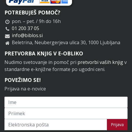
POTREBUJEŠ POMOČ?
pon. – pet. / 9h do 16h
01 200 37 05
info@biblos.si
Beletrina, Neubergerjeva ulica 30, 1000 Ljubljana
PRETVORBA KNJIG V E-OBLIKO
Nudimo svetovanje in pomoč pri
pretvorbi vaših knjig
v
standardne e-knjižne formate po ugodni ceni.
POVEŽIMO SE!
Prijava na e-novice
Prijavi se na novice
Prijava