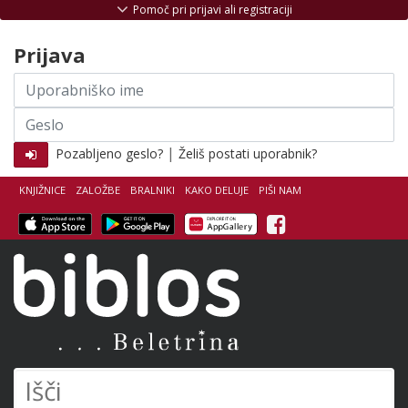
Skoči na vsebino
Pomoč pri prijavi ali registraciji
Prijava
Uporabniško
ime
Geslo
|
Pozabljeno geslo?
Želiš postati uporabnik?
KNJIŽNICE
ZALOŽBE
BRALNIKI
KAKO DELUJE
PIŠI NAM
Facebook
Biblos