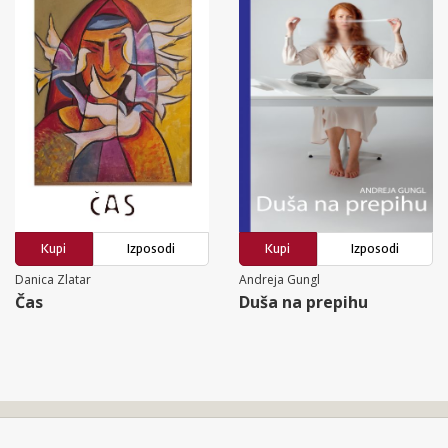
Kupi
Izposodi
Kupi
Izposodi
Danica Zlatar
Andreja Gungl
Čas
Duša na prepihu