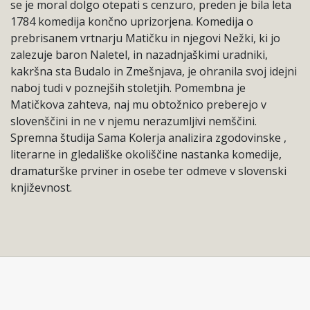
se je moral dolgo otepati s cenzuro, preden je bila leta
1784 komedija končno uprizorjena. Komedija o
prebrisanem vrtnarju Matičku in njegovi Nežki, ki jo
zalezuje baron Naletel, in nazadnjaškimi uradniki,
kakršna sta Budalo in Zmešnjava, je ohranila svoj idejni
naboj tudi v poznejših stoletjih. Pomembna je
Matičkova zahteva, naj mu obtožnico preberejo v
slovenščini in ne v njemu nerazumljivi nemščini.
Spremna študija Sama Kolerja analizira zgodovinske ,
literarne in gledališke okoliščine nastanka komedije,
dramaturške prviner in osebe ter odmeve v slovenski
književnost.