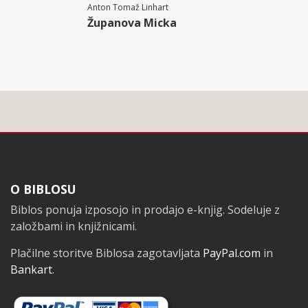
Anton Tomaž Linhart
Županova Micka
Noga
O BIBLOSU
Biblos ponuja izposojo in prodajo e-knjig. Sodeluje z
založbami in knjižnicami.
Plačilne storitve Biblosa zagotavljata
PayPal.com
in
Bankart
.