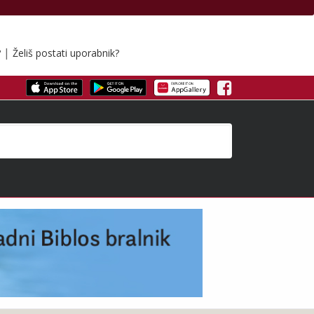
|
?
Želiš postati uporabnik?
Facebook