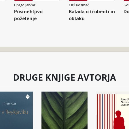
Drago Jančar
Ciril Kosmač
Go
Posmehljivo
Balada o trobenti in
Do
poželenje
oblaku
DRUGE KNJIGE AVTORJA