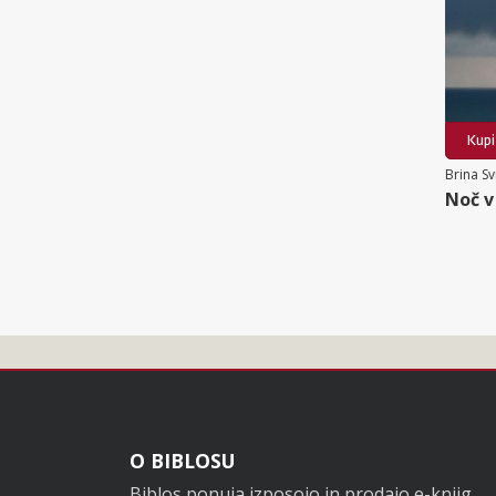
Kupi
Brina Sv
Noč v
Noga
O BIBLOSU
Biblos ponuja izposojo in prodajo e-knjig.