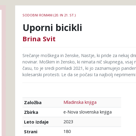
Podrobnosti
SODOBNI ROMANI (20. IN 21. ST.)
knjige
Uporni bicikli
Brina Svit
Srečanje moškega in ženske, Nastje, ki pride za nekaj dni 
novinar. Moškim in žensko, ki nimata nič skupnega, vsaj
času, to je sredi pomladi 2021, ki jo zaznamujejo pandemij
kolesarski protesti. Le da se počasi ta najbolj neprimerni
Mladinska knjiga
Založba
e-Nova slovenska knjiga
Zbirka
2023
Leto izdaje
180
Strani