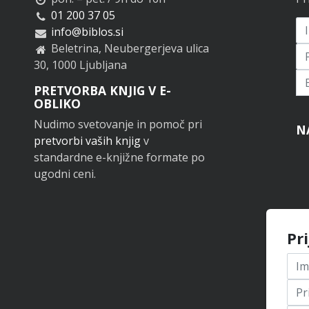
01 200 37 05
info@biblos.si
Beletrina, Neubergerjeva ulica
30, 1000 Ljubljana
Pr
PRETVORBA KNJIG V E-
OBLIKO
Nudimo svetovanje in pomoč pri
N
pretvorbi vaših knjig
v
standardne e-knjižne formate po
ugodni ceni.
Pr