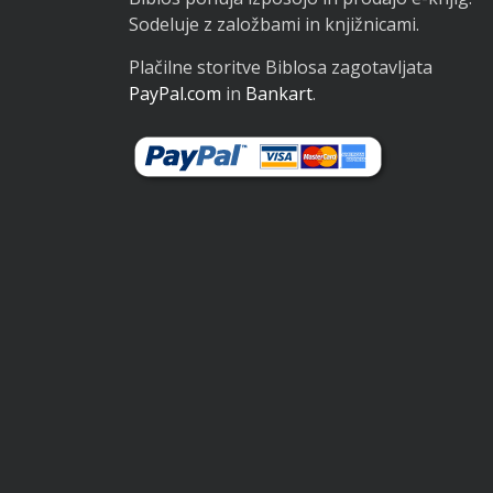
Sodeluje z založbami in knjižnicami.
Plačilne storitve Biblosa zagotavljata
PayPal.com
in
Bankart
.