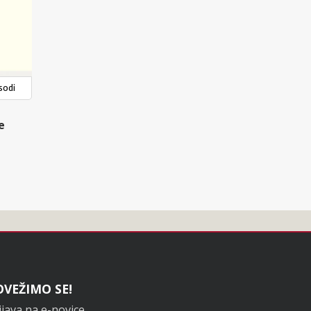
sodi
e
OVEŽIMO SE!
ijava na e-novice