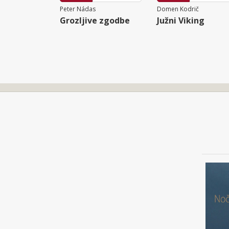
Peter Nádas
Domen Kodrič
Grozljive zgodbe
Južni Viking