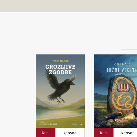
Kupi
Izposodi
Kupi
Izposodi