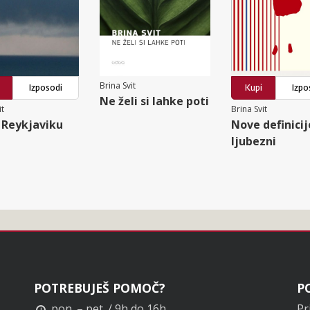
Brina Svit
Izposodi
Kupi
Izpo
Ne želi si lahke poti
it
Brina Svit
 Reykjaviku
Nove definicij
ljubezni
POTREBUJEŠ POMOČ?
P
pon. – pet. / 9h do 16h
Pr