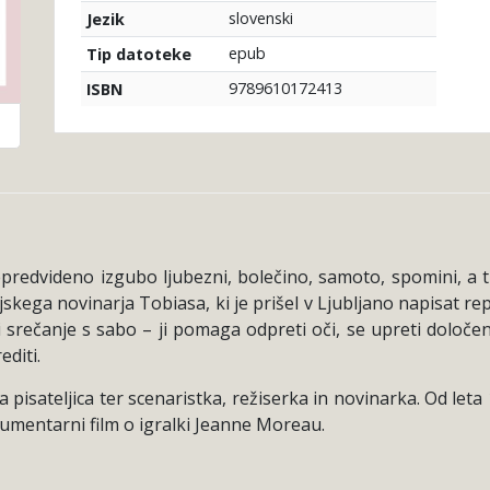
slovenski
Jezik
epub
Tip datoteke
9789610172413
ISBN
nepredvideno izgubo ljubezni, bolečino, samoto, spomini, a 
skega novinarja Tobiasa, ki je prišel v Ljubljano napisat re
rečanje s sabo – ji pomaga odpreti oči, se upreti določeni i
editi.
pisateljica ter scenaristka, režiserka in novinarka. Od leta 
kumentarni film o igralki Jeanne Moreau.