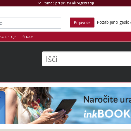
Pomoč pri prijavi ali registraciji
Pozabljeno geslo
Prijavi se
KO DELUJE
PIŠI NAM
s
Išči