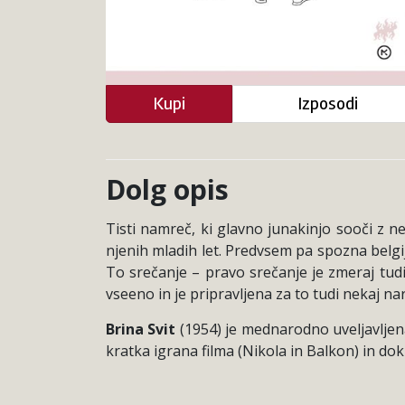
Kupi
Izposodi
Dolg opis
Tisti namreč, ki glavno junakinjo sooči z 
njenih mladih let. Predvsem pa spozna belgij
To srečanje – pravo srečanje je zmeraj tudi s
vseeno in je pripravljena za to tudi nekaj nar
Brina Svit
(1954) je mednarodno uveljavljena 
kratka igrana filma (Nikola in Balkon) in do