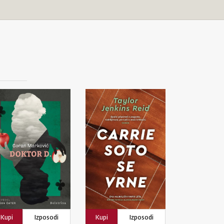
Kupi
Izposodi
Kupi
Izposodi