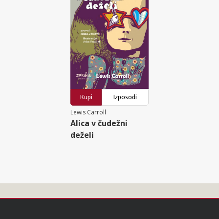
Kupi
Izposodi
Lewis Carroll
Alica v čudežni
deželi