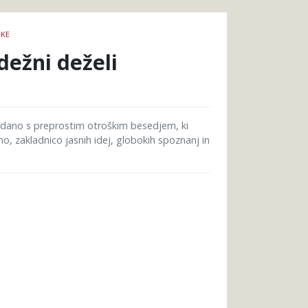
IKE
dežni deželi
vedano s preprostim otroškim besedjem, ki
o, zakladnico jasnih idej, globokih spoznanj in