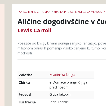
Podrobnosti
FANTAZIJSKI IN ZF ROMANI
/
KRATKA PROZA
/
E-KNJIGE ZA MLADOSTN
knjige
Aličine dogodivščine v ču
Lewis Carroll
Posezite po knjigi, ki vam ponuja sanjsko fantazijo, po
milijonom odraslih pomenijo visoko cenjeno kulturno ikon
modrosti.
Mladinska knjiga
Založba
e-Domače branje Knjiga
Zbirka
pred nosom
Gitica Jakopin
Prevod
John Tenniel
Ilustracije