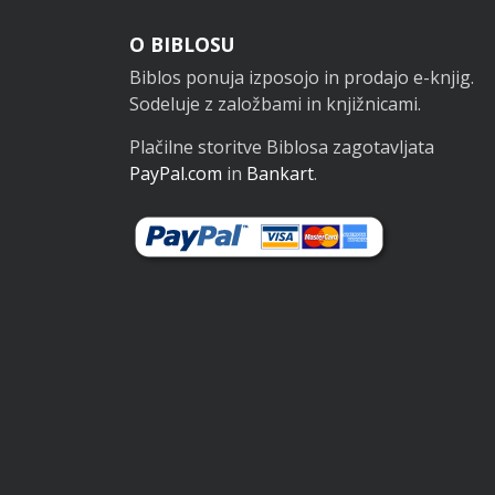
Noga
O BIBLOSU
Biblos ponuja izposojo in prodajo e-knjig.
Sodeluje z založbami in knjižnicami.
Plačilne storitve Biblosa zagotavljata
PayPal.com
in
Bankart
.