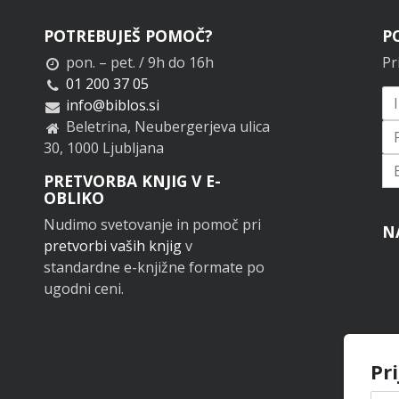
POTREBUJEŠ POMOČ?
P
pon. – pet. / 9h do 16h
Pr
01 200 37 05
info@biblos.si
Beletrina, Neubergerjeva ulica
30, 1000 Ljubljana
Pr
PRETVORBA KNJIG V E-
OBLIKO
Nudimo svetovanje in pomoč pri
N
pretvorbi vaših knjig
v
standardne e-knjižne formate po
ugodni ceni.
Pr