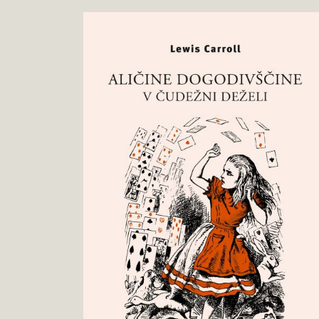
Lewis
Pokukaj
Carroll
v
:
knjigo
Aličine
dogodivščine
v
čudežni
deželi