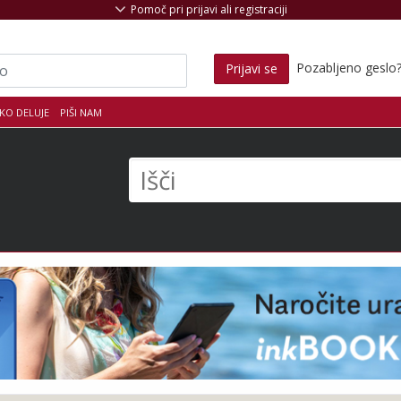
Pomoč pri prijavi ali registraciji
Pozabljeno geslo
Prijavi se
KO DELUJE
PIŠI NAM
s
Išči