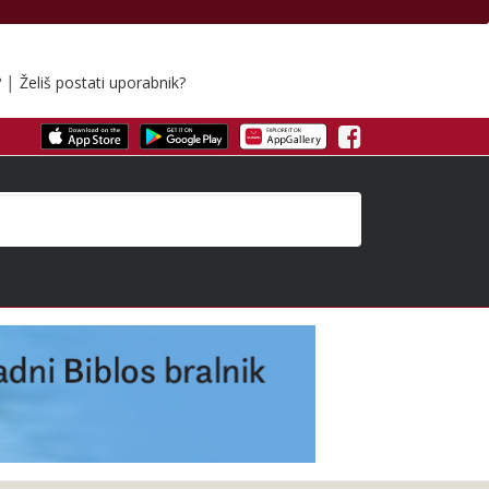
|
?
Želiš postati uporabnik?
Facebook