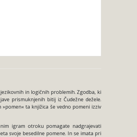
jezikovnih in logičnih problemih. Zgodba, ki
jave prismuknjenih bitij iz Čudežne dežele.
en »pomen« ta knjižica še vedno pomeni izziv
lnim igram otroku pomagate nadgrajevati
jeta svoje besedilne pomene. In se imata pri