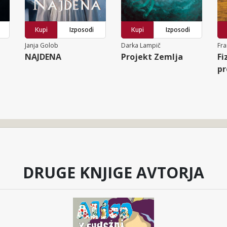
Kupi
Izposodi
Kupi
Izposodi
Janja Golob
Darka Lampič
Fr
NAJDENA
Projekt Zemlja
Fi
pr
DRUGE KNJIGE AVTORJA