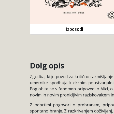
Izposodi
Dolg opis
Zgodba, ki je povod za kritično razmišljanj
umetnike spodbuja k drznim poustvarjalnim 
Poglobite se v fenomen pripovedi o Alici, o
novim in novim pronicljivim raziskovalcem in
Z odprtimi pogovori o prebranem, pripo
spontano branje. Z razkrivanjem doživljanj,