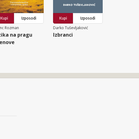
Kupi
Izposodi
Kupi
Izposodi
anc Rozman
Darko Tuševljaković
zika na pragu
Izbranci
enove