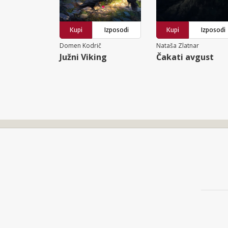
Kupi
Izposodi
Kupi
Izposodi
Domen Kodrič
Nataša Zlatnar
Južni Viking
Čakati avgust