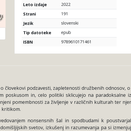
2022
Leto izdaje
191
Strani
slovenski
Jezik
epub
Tip datoteke
9789610171461
ISBN
e o človekovi podzavesti, zapletenosti družbenih odnosov, o 
poskusom in, celo politiki sklicujejo na paradoksalne iz
 njeni pomembnosti za življenje v različnih kulturah ter nj
 kritikom.
vedovanjem nonsensnih šal in spodbudami k poustvarja
 domišljijskih svetov, izkušenj in razumevanja pa si izmenju