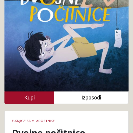
Kupi
Izposodi
Podrobnosti
E-KNJIGE ZA MLADOSTNIKE
knjige
Dvojne počitnice