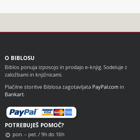
Noga
O BIBLOSU
Biblos ponuja izposojo in prodajo e-knjig. Sodeluje z
založbami in knjižnicami.
Plačilne storitve Biblosa zagotavljata
PayPal.com
in
Bankart
.
POTREBUJEŠ POMOČ?
pon. – pet. / 9h do 16h