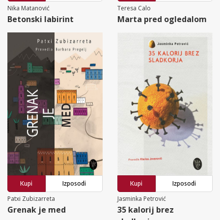
Nika Matanović
Teresa Calo
Betonski labirint
Marta pred ogledalom
Kupi
Izposodi
Kupi
Izposodi
Patxi Zubizarreta
Jasminka Petrović
Grenak je med
35 kalorij brez