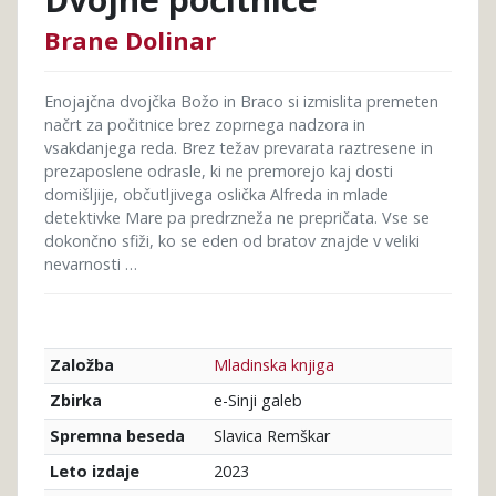
Brane Dolinar
Enojajčna dvojčka Božo in Braco si izmislita premeten
načrt za počitnice brez zoprnega nadzora in
vsakdanjega reda. Brez težav prevarata raztresene in
prezaposlene odrasle, ki ne premorejo kaj dosti
domišljije, občutljivega oslička Alfreda in mlade
detektivke Mare pa predrzneža ne prepričata. Vse se
dokončno sfiži, ko se eden od bratov znajde v veliki
nevarnosti …
Mladinska knjiga
Založba
e-Sinji galeb
Zbirka
Slavica Remškar
Spremna beseda
2023
Leto izdaje