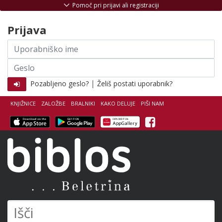
Skoči na vsebino
Pomoč pri prijavi ali registraciji
Prijava
Uporabniško
ime
Geslo
|
Pozabljeno geslo?
Želiš postati uporabnik?
KNJIŽNICE
ZALOŽBE
BRALNIKI
KAKO DELUJE
PIŠI NAM
Facebook
Biblos