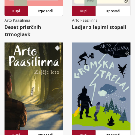
Kupi
Izposodi
Kupi
Izposodi
Arto Paasilinna
Arto Paasilinna
Deset prisrčnih
Ladjar z lepimi stopali
trmoglavk