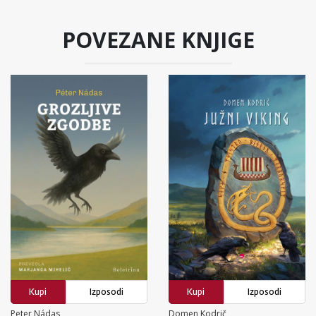
POVEZANE KNJIGE
Kupi
Izposodi
Kupi
Izposodi
Peter Nádas
Domen Kodrič