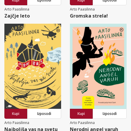
Kupi
Izposodi
Kupi
Izposodi
Arto Paasilinna
Arto Paasilinna
Zajčje leto
Gromska strela!
Kupi
Izposodi
Kupi
Izposodi
Arto Paasilinna
Arto Paasilinna
Najboljša vas na svetu
Nerodni angel varuh