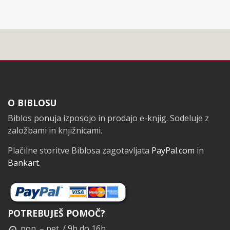
Noga
O BIBLOSU
Biblos ponuja izposojo in prodajo e-knjig. Sodeluje z
založbami in knjižnicami.
Plačilne storitve Biblosa zagotavljata
PayPal.com
in
Bankart
.
POTREBUJEŠ POMOČ?
pon. – pet. / 9h do 16h