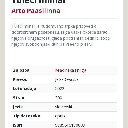
Arto Paasilinna
Tuleči mlinar je hudomušno-trpka pripoved o
dobrosrčnem posebnežu, ki ga vaška okolica zaradi
njegove drugačnosti gleda postrani in slednjič izobči,
njegov svobodnjaški duh pa vseeno preživi.
Mladinska knjiga
Založba
Jelka Ovaska
Prevod
2022
Leto izdaje
200
Strani
slovenski
Jezik
epub
Tip datoteke
9789610170099
ISBN