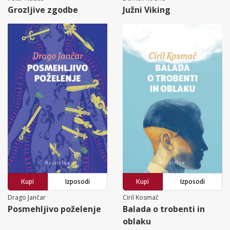
Grozljive zgodbe
Južni Viking
Kupi
Izposodi
Kupi
Izposodi
Drago Jančar
Ciril Kosmač
Posmehljivo poželenje
Balada o trobenti in
oblaku