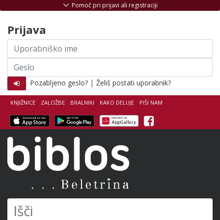
Skoči na vsebino
Pomoč pri prijavi ali registraciji
Prijava
Uporabniško
ime
Geslo
|
Pozabljeno geslo?
Želiš postati uporabnik?
KNJIŽNICE
ZALOŽBE
BRALNIKI
KAKO DELUJE
PIŠI NAM
Facebook
Biblos