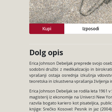
Kupi
Izposodi
Dolg opis
Erica Johnson Debeljak preprede svojo osebn
sodobni družbi: z medikalizacijo in birokrat
vprašanji ostaja osrednja izkušnja vdovst
teoretska in izkustvena vprašanja življenja 
Erica Johnson Debeljak se rodila leta 1961 v 
magisterij iz ekonomije na Univerzi New York
razvila bogato kariero kot pisateljica, publi
knjige: Srečko Kosovel: Pesnik in jaz (200