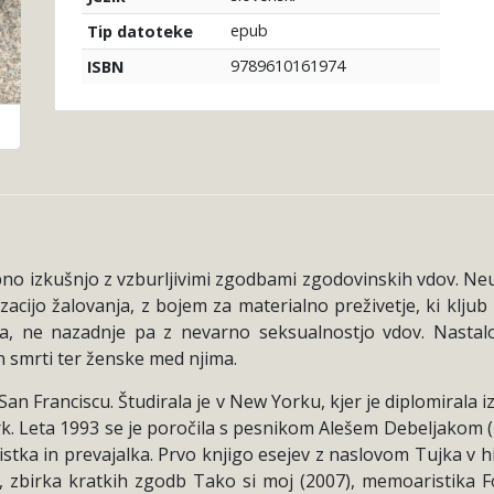
epub
Tip datoteke
9789610161974
ISBN
o izkušnjo z vzburljivimi zgodbami zgodovinskih vdov. Neus
izacijo žalovanja, z bojem za materialno preživetje, ki klju
va, ne nazadnje pa z nevarno seksualnostjo vdov. Nastalo 
in smrti ter ženske med njima.
San Franciscu. Študirala je v New Yorku, kjer je diplomirala i
. Leta 1993 se je poročila s pesnikom Alešem Debeljakom (19
cistka in prevajalka. Prvo knjigo esejev z naslovom Tujka v hi
4), zbirka kratkih zgodb Tako si moj (2007), memoaristika