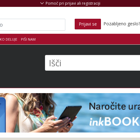
Pomoč pri prijavi ali registraciji
Pozabljeno geslo
Prijavi se
KO DELUJE
PIŠI NAM
s
Išči