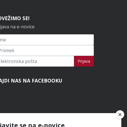
OVEŽIMO SE!
ijava na e-novice
ijavi se na novice
Prijava
AJDI NAS NA FACEBOOKU
ijavite se na e-novice