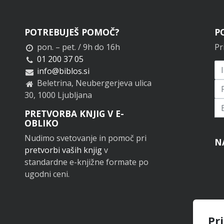
POTREBUJEŠ POMOČ?
P
pon. – pet. / 9h do 16h
Pr
01 200 37 05
info@biblos.si
Beletrina, Neubergerjeva ulica
30, 1000 Ljubljana
Pr
PRETVORBA KNJIG V E-
OBLIKO
Nudimo svetovanje in pomoč pri
N
pretvorbi vaših knjig
v
standardne e-knjižne formate po
ugodni ceni.
Pr