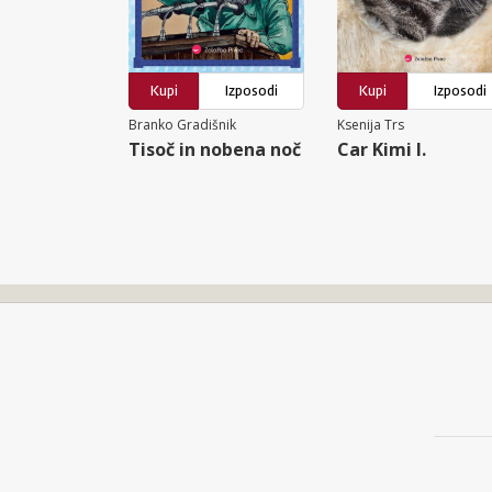
Kupi
Izposodi
Kupi
Izposodi
Branko Gradišnik
Ksenija Trs
Tisoč in nobena noč
Car Kimi I.