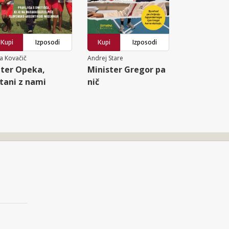
Kupi
Izposodi
Kupi
Izposodi
a Kovačič
Andrej Stare
ter Opeka,
Minister Gregor pa
tani z nami
nič