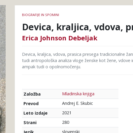
Podrobnosti
BIOGRAFIJE IN SPOMINI
knjige
Devica, kraljica, vdova, p
Erica Johnson Debeljak
Devica, kraljica, vdova, prasica presega tradicionalne ž
tudi antropološka analiza vloge ženske kot žene, vdove 
ampak tudi o opolnomočenju.
Mladinska knjiga
Založba
Andrej E. Skubic
Prevod
2021
Leto izdaje
280
Strani
slovenski
Jezik