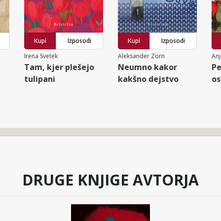
Kupi
Izposodi
Kupi
Izposodi
Irena Svetek
Aleksander Zorn
Anj
Tam, kjer plešejo
Neumno kakor
Pe
tulipani
kakšno dejstvo
os
DRUGE KNJIGE AVTORJA