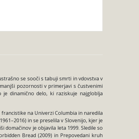
trašno se sooči s tabuji smrti in vdovstva v
b manjši pozornosti v primerjavi s čustvenimi
je dinamično delo, ki raziskuje najgloblja
z francistike na Univerzi Columbia in naredila
61–2016) in se preselila v Slovenijo, kjer je
ši domačinov je objavila leta 1999. Sledile so
 Forbidden Bread (2009) in Prepovedani kruh