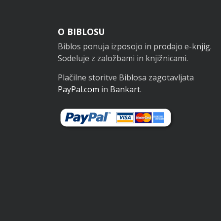
Noga
O BIBLOSU
Biblos ponuja izposojo in prodajo e-knjig.
Sodeluje z založbami in knjižnicami.
Plačilne storitve Biblosa zagotavljata
PayPal.com
in
Bankart
.