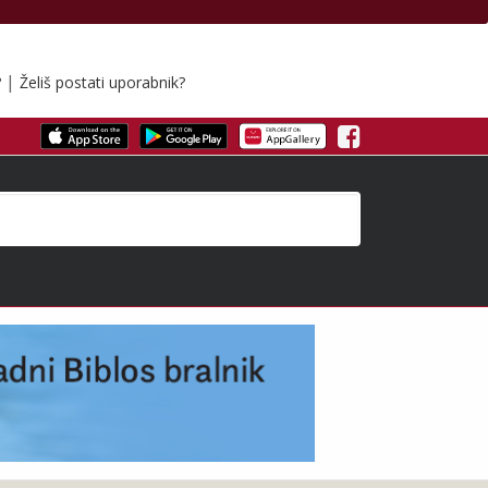
|
?
Želiš postati uporabnik?
Facebook