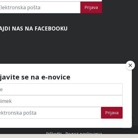
ijavi se na novice
Prijava
AJDI NAS NA FACEBOOKU
ijavite se na e-novice
Prijava
Na
na
Piškotki
Pogoji poslovanja