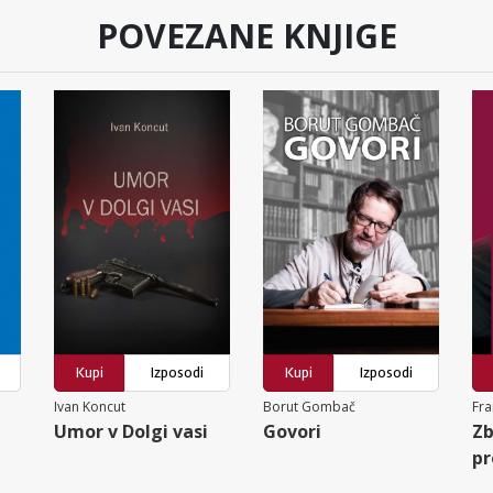
POVEZANE KNJIGE
Kupi
Izposodi
Kupi
Izposodi
Ivan Koncut
Borut Gombač
Fra
Umor v Dolgi vasi
Govori
Zb
pr