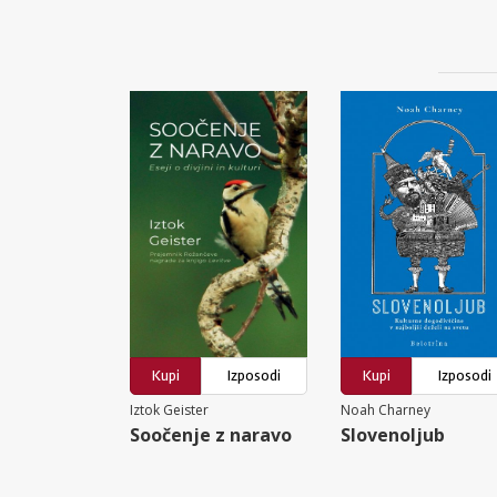
Kupi
Izposodi
Kupi
Izposodi
Iztok Geister
Noah Charney
Soočenje z naravo
Slovenoljub