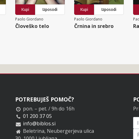
Kupi
Izposodi
Kupi
Izposodi
Paolo Giordano
Paolo Giordano
Pa
Človeško telo
Črnina in srebro
Ra
POTREBUJEŠ POMOČ?
P
pon. – pet. / 9h do 16h
Pr
01 200 37 05
info@biblos.si
Beletrina, Neubergerjeva ulica
30, 1000 Ljubljana