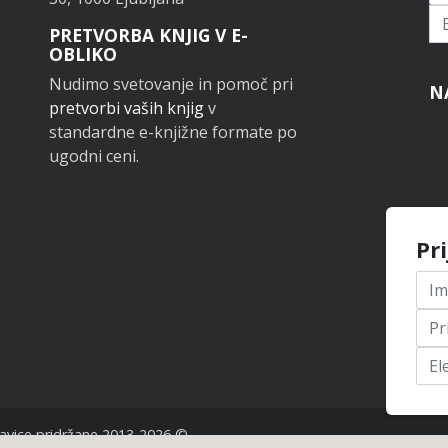
Pr
PRETVORBA KNJIG V E-
OBLIKO
Nudimo svetovanje in pomoč pri
N
pretvorbi vaših knjig
v
standardne e-knjižne formate po
ugodni ceni.
Pr
avice pridržane 2013-2026 ©