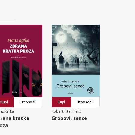
Kupi
Izposodi
Kupi
Izposodi
nz Kafka
Robert Titan Felix
rana kratka
Grobovi, sence
oza