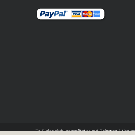
Za Biblos skrbi neprofitni zavod
Beletrina
| Vse pr