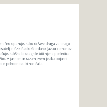
 nemočno opazuje, kako države druga za drugo
pisatelj in fizik Paolo Giordano (avtor romanov
ašuje, kakšne bi utegnile biti njene posledice
bo. V jasnem in razumljivem jeziku pojasni
 in prihodnost, ki nas čaka.