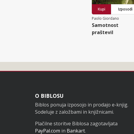
Kupi
Izposodi
Paolo Giordano
Samotnost
praštevil
Noga
O BIBLOSU
Biblos ponuja izposojo in prodajo e-knjig.
Sodeluje z založbami in knjižnicami.
Plačilne storitve Biblosa zagotavljata
PayPal.com
in
Bankart
.