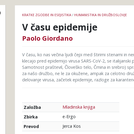
Podrobnosti
KRATKE ZGODBE IN ESEJISTIKA
/
HUMANISTIKA IN DRUŽBOSLOVJE
knjige
V času epidemije
Paolo Giordano
V času, ko nas večina ljudi čepi med štirimi stenami in
klecajo pred epidemijo virusa SARS-CoV-2, se italijanski 
Samotnost praštevil, Človeško telo, Črnina in srebro) spr
za našo družbo, ne le za okužene, ampak za celotno druž
delovanje virusa, začetek epidemije, razloge za karanteno
Mladinska knjiga
Založba
e-Ergo
Zbirka
Jerca Kos
Prevod