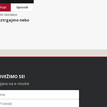
Kupi
Izposodi
olo Giordano
ztrgajmo nebo
OVEŽIMO SE!
ijava na e-novice