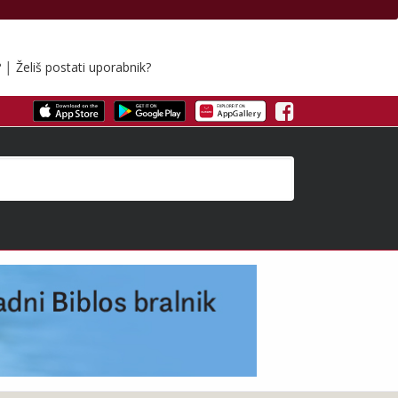
|
?
Želiš postati uporabnik?
Facebook