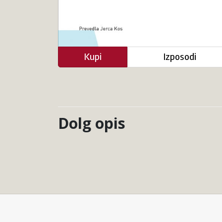
Kupi
Izposodi
Dolg opis