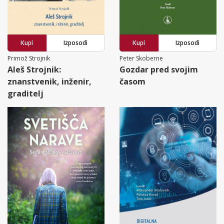
Kupi
Izposodi
Kupi
Izposodi
Primož Strojnik
Peter Skoberne
Aleš Strojnik:
Gozdar pred svojim
znanstvenik, inženir,
časom
graditelj