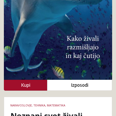
Kupi
Izposodi
Podrobnosti
NARAVOSLOVJE, TEHNIKA, MATEMATIKA
knjige
Neznani svet živali