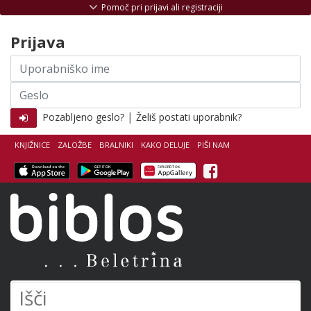
Skoči na vsebino
Pomoč pri prijavi ali registraciji
Prijava
Uporabniško
ime
Geslo
|
Pozabljeno geslo?
Želiš postati uporabnik?
KNJIŽNICE
ZALOŽBE
BRALNIKI
KAKO DELUJE
PIŠI NAM
Facebook
Biblos