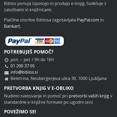
Biblos ponuja izposojo in prodajo e-knjig. Sodeluje z
založbami in knjižnicami.
Plačilne storitve Biblosa zagotavljata
PayPal.com
in
Bankart
.
POTREBUJEŠ POMOČ?
pon. – pet. / 9h do 16h
01 200 37 05
info@biblos.si
Beletrina, Neubergerjeva ulica 30, 1000 Ljubljana
PRETVORBA KNJIG V E-OBLIKO
Nudimo svetovanje in pomoč pri
pretvorbi vaših knjig
v
standardne e-knjižne formate po ugodni ceni.
POVEŽIMO SE!