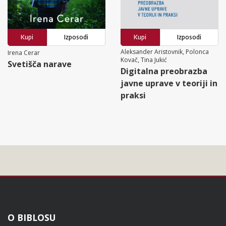
Kupi
Izposodi
Kupi
Izposodi
Aleksander Aristovnik, Polonca
Irena Cerar
Kovač, Tina Jukić
Svetišča narave
Digitalna preobrazba
javne uprave v teoriji in
praksi
Noga
O BIBLOSU