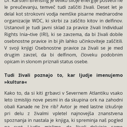
Dr. Karsten Brensing je veliko svoje energije posvetil ne
le preučevanju, temveč tudi zaščiti živali. Deset let je
delal kot strokovni vodja nemške pisarne mednarodne
organizacije WDC, ki skrbi za zaščito kitov in delfinov.
Ustanovil je tudi javni sklad za pravice živali Individual
Rights Inia¬tive (IRI), ki se zavzema, da bi živali dobile
osebnostne pravice in bi jih lahko učinkoviteje zaščitili.
V svoji knjigi Osebnostne pravice za živali se je med
drugim zavzel, da bi delfinom, človeku podobnim
opicam in slonom priznali status osebe.
Tudi živali poznajo to, kar ljudje imenujemo
»kultura«
Kako to, da si kiti grbavci v Severnem Atlantiku vsako
leto izmislijo nove pesmi in da skupina ork na zahodni
obali Kanade ne žre rib? Avtor je med lastne izkušnje
pri delu z živalmi vpletel najnovejša znanstvena
spoznanja in nastala je knjiga, ki spreminja naš pogled
na svet. Ljudje mislimo, da živali delujejo samo